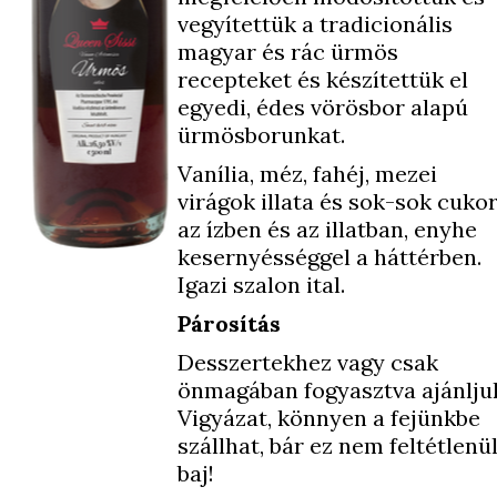
vegyítettük a tradicionális
magyar és rác ürmös
recepteket és készítettük el
egyedi, édes vörösbor alapú
ürmösborunkat.
Vanília, méz, fahéj, mezei
virágok illata és sok-sok cuko
az ízben és az illatban, enyhe
kesernyésséggel a háttérben.
Igazi szalon ital.
Párosítás
Desszertekhez vagy csak
önmagában fogyasztva ajánlju
Vigyázat, könnyen a fejünkbe
szállhat, bár ez nem feltétlenü
baj!