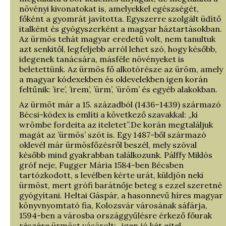
növényi kivonatokat is, amelyekkel egészségét,
főként a gyomrát javította. Egyszerre szolgált üdítő
italként és gyógyszerként a magyar háztartásokban.
Az ürmös tehát magyar eredetű volt, nem tanultuk
azt senkitől, legfeljebb arról lehet szó, hogy később,
idegenek tanácsára, másféle növényeket is
beletettünk. Az ürmös fő alkotórésze az üröm, amely
a magyar kódexekben és oklevelekben igen korán
feltűnik: ’ire’, ’irem’, ’ürm’, ’üröm’ és egyéb alakokban.
Az ürmöt már a 15. századból (1436–1439) származó
Bécsi-kódex is említi a következő szavakkal: „ki
wrömbe fordeita az iteletet”.De korán megtaláljuk
magát az ’ürmös’ szót is. Egy 1487-ből származó
oklevél már ürmösfőzésről beszél, mely szóval
később mind gyakrabban találkozunk. Pálffy Miklós
gróf neje, Fugger Mária 1584-ben Bécsben
tartózkodott, s levélben kérte urát, küldjön neki
ürmöst, mert grófi barátnője beteg s ezzel szeretné
gyógyítani. Heltai Gáspár, a hasonnevű híres magyar
könyvnyomtató fia, Kolozsvár városának sáfárja,
1594-ben a városba országgyűlésre érkező főurak
részére ürmöst vásárolt: „igen jó két ejtel