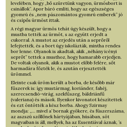
levelében, hogy „bő szüretünk vagyon, ürmösbort is
csinállok”. Apor báró említi, hogy az egészséges
gyomrú és „nem pászomántos gyomrú emberek” jó
és csípős ürmöst ittak.
A régi magyar ürmös tehát úgy készült, hogy a
mustba tették az ürmöt, s az együtt erjedt a
cukorral. A mustot az erjedés után a seprőről
lefejtették, és a bort úgy iskolázták, mintha rendes
bor lenne. Olyanok is akadtak, akik „néhány icényi
seprőt” tettek a musthoz, hogy hamarabb erjedjen.
De voltak olyanok, akik a mustot előbb felére, sőt
harmadára főzték le, és azután erjesztették
ürömmel.
Eleinte csak üröm került a borba, de később már
fűszerek is: így mustármag, koriánder, fahéj,
szerecsendió-virág, szekfűszeg, báldriánfű
(valeriana) és mások. Ilyenkor kivonatot készítettek
és ezt öntötték a kész borba. Ahogy Szirmay
mondja: „… mivel a’ bornak gyökere, és füszerszáma,
az aszszú szőllőnek hártyájában, húsában, söt
magvaiban is áll, mellyek, ha az Essentiával áznak, ’s