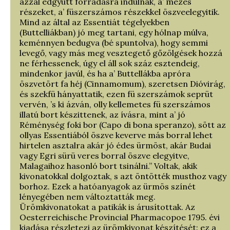
azzal edgyütt forradásra indúlnak, a’ mézes
részeket, a’ füszerszámos részekkel öszveelegyitik.
Mind az által az Essentiát tégelyekben
(Buttelliákban) jó meg tartani, egy hólnap múlva,
keménnyen bedugva (bé spuntolva), hogy semmi
levegő, vagy más meg vesztegető gőzölgések hozzá
ne férhessenek, úgy el áll sok száz esztendeig,
mindenkor javúl, és ha a’ Buttellákba apróra
öszvetört fa héj (Cinnamomum), szeretsen Dióvirág,
és szekfü hányattatik, ezen fü szerszámok seprüt
vervén, ’s ki ázván, olly kellemetes fü szerszámos
illatú bort készittenek, az ívásra, mint a’ jó
Réménység foki bor (Capo di bona speranzo), sött az
ollyas Essentiából öszve keverve más borral lehet
hirtelen asztalra akár jó édes ürmöst, akár Budai
vagy Egri sürü veres borral öszve elegyitve,
Malagaihoz hasonló bort tsinálni.” Voltak, akik
kivonatokkal dolgoztak, s azt öntötték musthoz vagy
borhoz. Ezek a hatóanyagok az ürmös színét
lényegében nem változtatták meg.
Ürömkivonatokat a patikák is árusítottak. Az
Oesterreichische Provincial Pharmacopoe 1795. évi
kiadása részletezi az ürömkivonat készítését: ez a