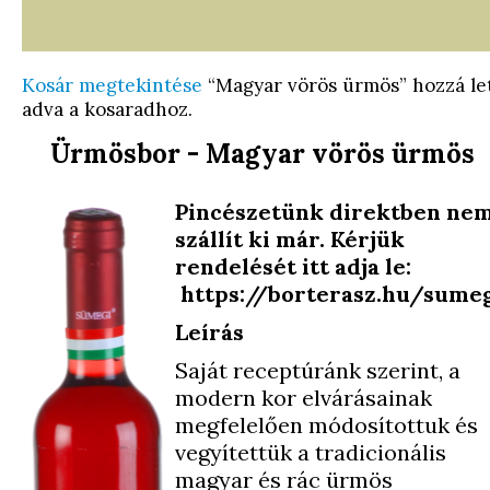
Kosár megtekintése
“Magyar vörös ürmös” hozzá le
adva a kosaradhoz.
Ürmösbor - Magyar vörös ürmös
Pincészetünk direktben ne
szállít ki már. Kérjük
rendelését itt adja le:
https://borterasz.hu/sume
Leírás
Saját receptúránk szerint, a
modern kor elvárásainak
megfelelően módosítottuk és
vegyítettük a tradicionális
magyar és rác ürmös