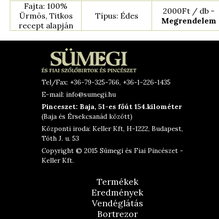
Fajta: 100%
2000Ft / db -
Ürmös, Titkos
Típus: Édes
Megrendelem
recept alapján
Tel/Fax: +36-79-325-766, +36-1-226-1435
E-mail: info@sumegi.hu
Pinceszet: Baja, 51-es főút 154.kilométer
(Baja és Érsekcsanád között)
Központi iroda: Keller Kft, H-1222, Budapest,
Tóth J. u. 53
Copyright © 2015 Sümegi és Fiai Pincészet -
Keller Kft.
Termékek
Eredmények
Vendéglátás
Bortrezor