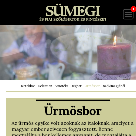
1
Birtokbor
Selection
Vinotéka
Jégbor
Ürmösbor
Szőlőmagjából
Ürmösbor
Az ürmös egyike volt azoknak az italoknak, amelyet a
magyar ember szívesen fogyasztott. Benne
megtalálta a bor kellemes anyagait, de megtalálta a