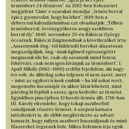
ürmösbort 24 dénáron”. Az 1592-ben Kolozsvárt
megjelent ’Cisio’ e szavakat mondja: „Irmös borral
épicz gyomrodat, hogy ha lehet”. 1619-ben a
debreceni kalendáriumban ezt olvashatjuk: „Télben
ürmösborral, örvénygyökeres avagy szekfüves
borral ély”. 1649. november 25-én Rákóczi György
öccsének, Rákóczi Zsigmondnak a következőket írta:
„Asszonyunk őng.-tól küldendő borokat alázatosan
megszolgáljuk, őng.-ának kglmed egészségéért
megisszuk ide be, csak oly savanyuk mind fenesi,
fehérvári, csak nem igen kívánjuk az ürmösbort”. I.
Apafi Mihály (1662–1690) erdélyi fejedelem, aki nagy
ivó volt, de állítólag soha teljesen el nem ázott, mert
– mint az egykori írások említik – ha túl sokat ivott,
megemelte kucsmáját és akkor látni lehetett, mint
párolog ki fejéből a szesz, igen kedvelte az ürmöst.
Egyidőben pincéjében 13 hordó ürmös állt. 1716-ban
III. Károly elrendelte, hogy tokaji aszúborból
csináljanak részére ürmöst. A szepesi kamara
intézkedett is, de előbb megkérdezte az udvari
kamarát, hogy milyen aszúbort használjanak és minő
fűszereket tegyenek bele. Mikes Kelemen írja egyik