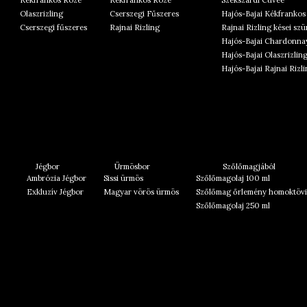
Kékfrankos Rozé
Kékfrankos Rozé
Szekszárdi Cuvée
Olaszrizling
Cserszegi Fűszeres
Hajós-Bajai Kékfrankos
Cserszegi fűszeres
Rajnai Rizling
Rajnai Rizling kései szü
Hajós-Bajai Chardonna
Hajós-Bajai Olaszrizlin
Hajós-Bajai Rajnai Rizl
Jégbor
Ürmösbor
Szőlőmagjából
Ambrózia Jégbor
Sissi ürmös
Szőlőmagolaj 100 ml
Exkluzív Jégbor
Magyar vörös ürmös
Szőlőmag őrlemény homoktövi
Szőlőmagolaj 250 ml