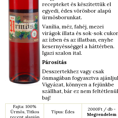
recepteket és készítettük el
egyedi, édes vörösbor alapú
ürmösborunkat.
Vanília, méz, fahéj, mezei
virágok illata és sok-sok cuko
az ízben és az illatban, enyhe
kesernyésséggel a háttérben.
Igazi szalon ital.
Párosítás
Desszertekhez vagy csak
önmagában fogyasztva ajánlju
Vigyázat, könnyen a fejünkbe
szállhat, bár ez nem feltétlenü
baj!
Fajta: 100%
2000Ft / db -
Ürmös, Titkos
Típus: Édes
Megrendelem
recept alapján