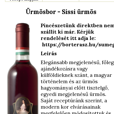
Ürmösbor - Sissi ürmös
Pincészetünk direktben ne
szállít ki már. Kérjük
rendelését itt adja le:
https://borterasz.hu/sume
Leírás
Elegánsabb megjelenésű, főleg
ajándékozásra vagy
külföldieknek szánt, a magyar
történelem és az ürmös
hagyományai előtt tisztelgő,
egyedi megjelenésű ürmös.
Saját receptúránk szerint, a
modern kor elvárásainak
megfelelően módosítottuk és