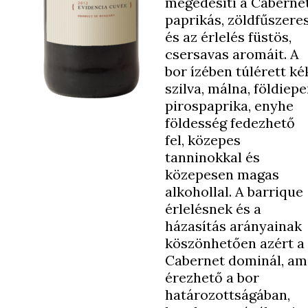
megédesíti a Caberne
paprikás, zöldfűszere
és az érlelés füstös,
csersavas aromáit. A
bor ízében túlérett ké
szilva, málna, földiepe
pirospaprika, enyhe
földesség fedezhető
fel, közepes
tanninokkal és
közepesen magas
alkohollal. A barrique
érlelésnek és a
házasítás arányainak
köszönhetően azért a
Cabernet dominál, am
érezhető a bor
határozottságában,