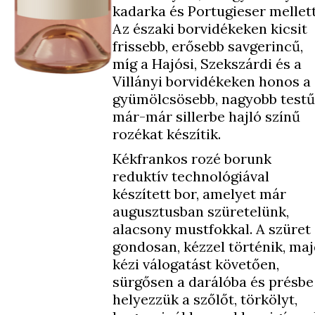
kadarka és Portugieser mellett
Az északi borvidékeken kicsit
frissebb, erősebb savgerincű,
míg a Hajósi, Szekszárdi és a
Villányi borvidékeken honos a
gyümölcsösebb, nagyobb testű
már-már sillerbe hajló színű
rozékat készítik.
Kékfrankos rozé borunk
reduktív technológiával
készített bor, amelyet már
augusztusban szüretelünk,
alacsony mustfokkal. A szüret
gondosan, kézzel történik, ma
kézi válogatást követően,
sürgősen a darálóba és présbe
helyezzük a szőlőt, törkölyt,