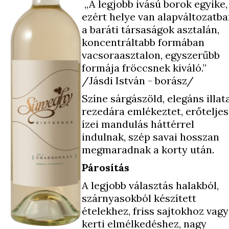
„A legjobb ivású borok egyike,
ezért helye van alapváltozatb
a baráti társaságok asztalán,
koncentráltabb formában
vacsoraasztalon, egyszerűbb
formája fröccsnek kiváló.”
/Jásdi István - borász/
Színe sárgászöld, elegáns illat
rezedára emlékeztet, erőteljes
ízei mandulás háttérrel
indulnak, szép savai hosszan
megmaradnak a korty után.
Párosítás
A legjobb választás halakból,
szárnyasokból készített
ételekhez, friss sajtokhoz vagy
kerti elmélkedéshez, nagy