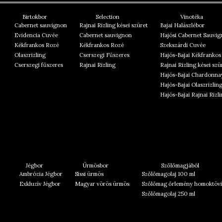
Birtokbor
Selection
Vinotéka
Cabernet sauvignon
Rajnai Rizling kései szüret
Bajai Halászlébor
Evidencia Cuvée
Cabernet sauvignon
Hajósi Cabernet Sauvi
Kékfrankos Rozé
Kékfrankos Rozé
Szekszárdi Cuvée
Olaszrizling
Cserszegi Fűszeres
Hajós-Bajai Kékfrankos
Cserszegi fűszeres
Rajnai Rizling
Rajnai Rizling kései szü
Hajós-Bajai Chardonna
Hajós-Bajai Olaszrizlin
Hajós-Bajai Rajnai Rizl
Jégbor
Ürmösbor
Szőlőmagjából
Ambrózia Jégbor
Sissi ürmös
Szőlőmagolaj 100 ml
Exkluzív Jégbor
Magyar vörös ürmös
Szőlőmag őrlemény homoktövi
Szőlőmagolaj 250 ml