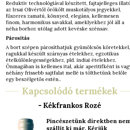
Reduktív technológiával készített, fajtajelleges illat
az Irsai Olivértől örökölt muskotályos jegyekkel,
fűszeres zamatú, könnyed, elegáns, kellemesen
finom, harmonikus savakkal, ameklyekhez jól áll a
néha borhoz utólag adott kevéske szénsav.
Párosítás
A bort szépen párosíthatjuk gyümölcsös köretekkel,
ragukkal készült szárnyas ételekhez, egzotikus
ételkülönlegességekhez, pld. indiai ételekhez.
Önmagában is kellemes ital, akár aperitifként is vag
néhány frissebb sajtfalat mellé is tölthetünk belőle
egy beszélgetős estén..
Kapcsolódó termékek
- Kékfrankos Rozé
Pincészetünk direktben ne
szállít ki már. Kérjük