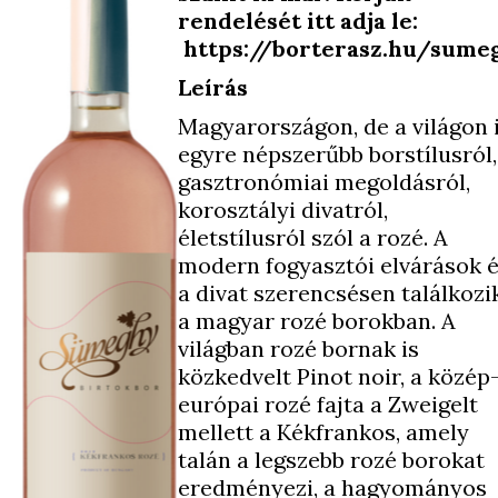
rendelését itt adja le:
https://borterasz.hu/sume
Leírás
Magyarországon, de a világon 
egyre népszerűbb borstílusról,
gasztronómiai megoldásról,
korosztályi divatról,
életstílusról szól a rozé. A
modern fogyasztói elvárások 
a divat szerencsésen találkozi
a magyar rozé borokban. A
világban rozé bornak is
közkedvelt Pinot noir, a közép
európai rozé fajta a Zweigelt
mellett a Kékfrankos, amely
talán a legszebb rozé borokat
eredményezi, a hagyományos