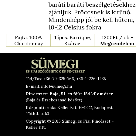
baráti baráti beszélgetésekhez
ajánljuk. Fröccsnek is kitűnő.
Mindenképp jól be kell hűteni,
10-12 Celsius fokra.
Fajta: 100%
Típus: Barrique,
1200Ft / db -
Chardonnay
Száraz
Megrendelem
Tel/Fax: +36-79-325-766, +36-1-226-1435
E-mail: info@sumegi.hu
Pinceszet: Baja, 51-es főút 154.kilométer
(Baja és Érsekcsanád között)
Központi iroda: Keller Kft, H-1222, Budapest,
Tóth J. u. 53
Copyright © 2015 Sümegi és Fiai Pincészet -
Keller Kft.