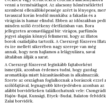
venni a termésátlagot. Az alacsony hőmérséklettel
szembeni ellenállóképessége azért is lényeges, mer
tavasszal korán lendül munkába: a fakadás és a
virágzás is hamar elindul. Ebben az időszakban ped
minden szőlő érzékeny életfázisban van. Bora
jellegzetes aromavilággal bír: virágos, parfümös
jegyei alapján könnyű felismerni, hogy az illatos
borok családjába tartozik. A Cserszegi fűszeres Illat
és íze mellett sikerében nagy szerepe van még
annak, hogy nem hajlamos a lelágyulásra, savai
általában állják a sarat.
A Cserszegi fűszerest leginkább fajtaborként
ismerjük, azonban érdemes tudni, hogy gazdag
aromatikája miatt házasításokban is alkalmazzák.
Szerte az országban foglalkoznak a borászok ezzel 
szőlőfajtával, legnagyobb kiterjedésben azonban az
alábbi borvidékeken találkozhatunk vele: Csongrádi
Hajós–Bajai, Kunsági, Etyek–Budai, Balaton-felvidéki
Zalai borvidék.