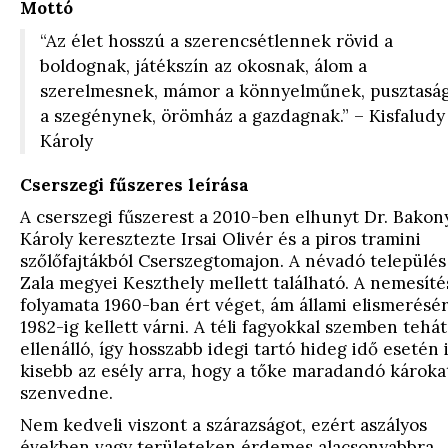
Mottó
“Az élet hosszú a szerencsétlennek rövid a
boldognak, játékszín az okosnak, álom a
szerelmesnek, mámor a könnyelműnek, pusztasá
a szegénynek, örömház a gazdagnak.” – Kisfaludy
Károly
Cserszegi fűszeres leírása
A cserszegi fűszerest a 2010-ben elhunyt Dr. Bakon
Károly keresztezte Irsai Olivér és a piros tramini
szőlőfajtákból Cserszegtomajon. A névadó település
Zala megyei Keszthely mellett található. A nemesíté
folyamata 1960-ban ért véget, ám állami elismerésé
1982-ig kellett várni. A téli fagyokkal szemben tehát
ellenálló, így hosszabb idegi tartó hideg idő esetén 
kisebb az esély arra, hogy a tőke maradandó károka
szenvedne.
Nem kedveli viszont a szárazságot, ezért aszályos
években vagy területeken érdemes alacsonyabbra