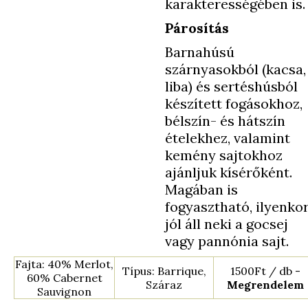
karakterességében is.
Párosítás
Barnahúsú
szárnyasokból (kacsa,
liba) és sertéshúsból
készített fogásokhoz,
bélszín- és hátszín
ételekhez, valamint
kemény sajtokhoz
ajánljuk kísérőként.
Magában is
fogyasztható, ilyenko
jól áll neki a gocsej
vagy pannónia sajt.
Fajta: 40% Merlot,
Típus: Barrique,
1500Ft / db -
60% Cabernet
Száraz
Megrendelem
Sauvignon