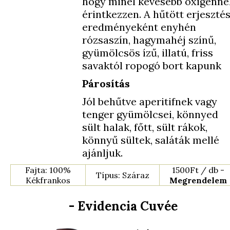
hogy minél kevesebb oxigénne
érintkezzen. A hűtött erjeszté
eredményeként enyhén
rózsaszín, hagymahéj színű,
gyümölcsös ízű, illatú, friss
savaktól ropogó bort kapunk
Párosítás
Jól behűtve aperitifnek vagy
tenger gyümölcsei, könnyed
sült halak, főtt, sült rákok,
könnyű sültek, saláták mellé
ajánljuk.
Fajta: 100%
1500Ft / db -
Típus: Száraz
Kékfrankos
Megrendelem
- Evidencia Cuvée