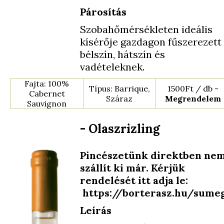
Párosítás
Szobahőmérsékleten ideális
kísérője gazdagon fűszerezett
bélszín, hátszín és
vadételeknek.
Fajta: 100%
Típus: Barrique,
1500Ft / db -
Cabernet
Száraz
Megrendelem
Sauvignon
- Olaszrizling
Pincészetünk direktben ne
szállít ki már. Kérjük
rendelését itt adja le:
https://borterasz.hu/sume
Leírás