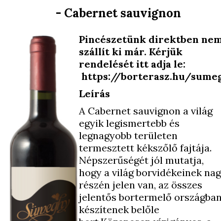
- Cabernet sauvignon
Pincészetünk direktben ne
szállít ki már. Kérjük
rendelését itt adja le:
https://borterasz.hu/sume
Leírás
A Cabernet sauvignon a világ
egyik legismertebb és
legnagyobb területen
termesztett kékszőlő fajtája.
Népszerűségét jól mutatja,
hogy a világ borvidékeinek na
részén jelen van, az összes
jelentős bortermelő országba
készítenek belőle