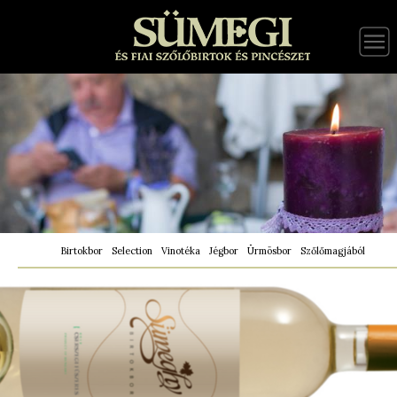
Birtokbor
Selection
Vinotéka
Jégbor
Ürmösbor
Szőlőmagjából