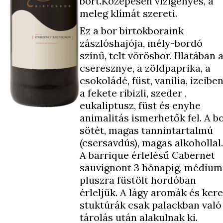
bort.Közepesen vízigényes, a
meleg klímát szereti.
Ez a bor birtokboraink
zászlóshajója, mély-bordó
színű, telt vörösbor. Illatában 
cseresznye, a zöldpaprika, a
csokoládé, füst, vanília, ízeibe
a fekete ribizli, szeder ,
eukaliptusz, füst és enyhe
animalitás ismerhetők fel. A b
sötét, magas tannintartalmú
(csersavdús), magas alkohollal.
A barrique érlelésű Cabernet
sauvignont 3 hónapig, médium
pluszra füstölt hordóban
érleljük. A lágy aromák és ker
stuktúrák csak palackban való
tárolás után alakulnak ki.