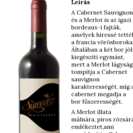
Leírás
A Cabernet Sauvignon
és a Merlot is az igazi
bordeaux-i fajták,
amelyek híressé tetté
a francia vörösboroka
Általában a két bor jól
kiegészíti egymást,
mert a Merlot lágysá
tompítja a Cabernet
sauvignon
karakterességét, míg 
cabernet megadja a
bor fűszerességét.
A Merlot illata
málnára, piros rózsár
emlékeztet,ami