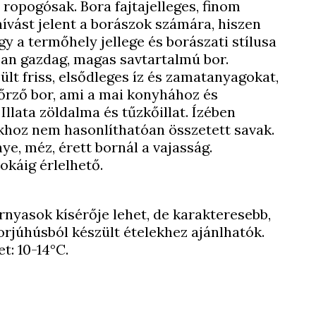
 ropogósak. Bora fajtajelleges, finom
ívást jelent a borászok számára, hiszen
y a termőhely jellege és borászati stílusa
ban gazdag, magas savtartalmú bor.
ült friss, elsődleges íz és zamatanyagokat,
őrző bor, ami a mai konyhához és
. Illata zöldalma és tűzkőillat. Ízében
khoz nem hasonlíthatóan összetett savak.
nye, méz, érett bornál a vajasság.
okáig érlelhető.
rnyasok kísérője lehet, de karakteresebb,
orjúhúsból készült ételekhez ajánlhatók.
t: 10-14°C.