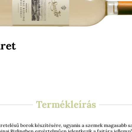
üret
Termékleírás
züretelésű borok készítésére, ugyanis a szemek magasabb sav
jnai Rizlingben egyértelműen jelentkezik a fajtára jellemző,