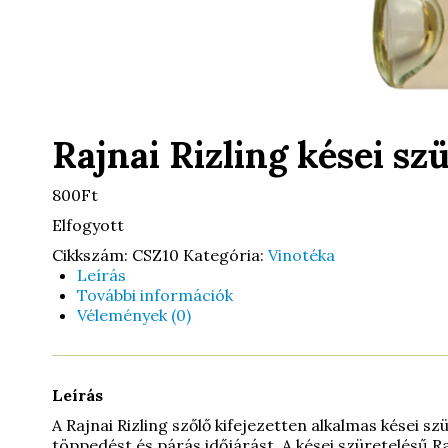
Rajnai Rizling kései sz
800Ft
Elfogyott
Cikkszám:
CSZ10
Kategória:
Vinotéka
Leírás
További információk
Vélemények (0)
Leírás
A Rajnai Rizling szőlő kifejezetten alkalmas kései s
töppedést és párás időjárást. A kései szüretelésű Ra