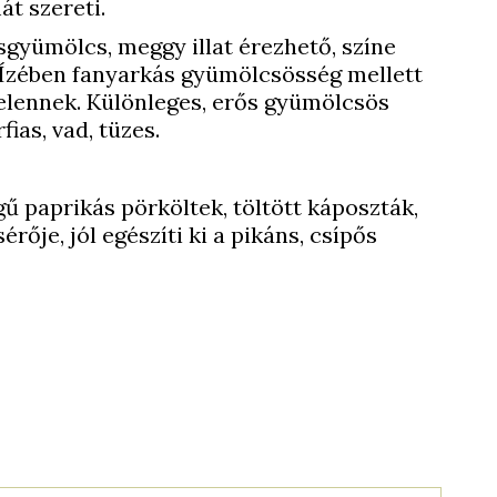
át szereti.
osgyümölcs, meggy illat érezhető, színe
. Ízében fanyarkás gyümölcsösség mellett
jelennek. Különleges, erős gyümölcsös
fias, vad, tüzes.
gű paprikás pörköltek, töltött káposzták,
érője, jól egészíti ki a pikáns, csípős