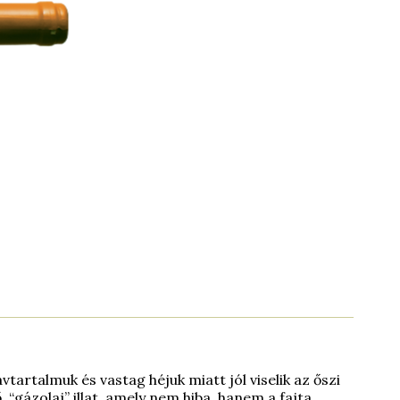
tartalmuk és vastag héjuk miatt jól viselik az őszi
 “gázolaj” illat, amely nem hiba, hanem a fajta