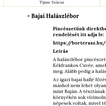
Típus: Száraz
- Bajai Halászlébor
Pincészetünk direktbe
rendelését itt adja le
https://borterasz.hu
Leírás
A halászlébor pincészetü
Kékfrankos Cuvée, amel
meg. Alább pedig a halás
Az igazi bajai hallé főz
máshol nem lehet olyan 
mint Baján. A tésztának
környékén sok vízimoln
népesek voltak, mivel té