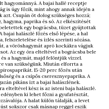
ált hagyománnyá. A bajai hallé receptje
 is úgy főzik, mint ahogy annak idején a
k azt. Csupán öt dolog szükséges hozzá;
íz, hagyma, paprika és só. Az elkészítését
beletettek egy bográcsba, tüzet gyújtottak
A bajai halászlé főzés első lépése, a hal
, felszeletelése és ízlés szerinti sózása.
rát, a vöröshagymát apró kockákra vágjuk
sot. Az egy óra elteltével a bográcsba bele
 és a hagymát, majd felöntjük vízzel.
ízre van szükségünk. Miután elforrta a
 pirospaprikát. 15-20 perc főzés után
elsőség és a csípős cseresznyepaprika. A
azán pikáns ízt a bajai halászlének.
a elteltével kész is az isteni baja halászlé.
dényben ki lehet főzni a gyufatésztát,
ávalója. A halat külön tálalják, a levet
lhúst sokszor csak másnap reggel eszik