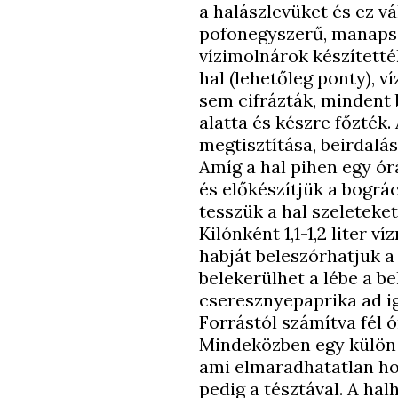
a halászlevüket és ez v
pofonegyszerű, manapság
vízimolnárok készítetté
hal (lehetőleg ponty), v
sem cifrázták, mindent 
alatta és készre főzték. 
megtisztítása, beirdalása
Amíg a hal pihen egy ó
és előkészítjük a bográc
tesszük a hal szeleteket
Kilónként 1,1-1,2 liter v
habját beleszórhatjuk a
belekerülhet a lébe a b
cseresznyepaprika ad ig
Forrástól számítva fél ór
Mindeközben egy külön e
ami elmaradhatatlan hozz
pedig a tésztával. A ha