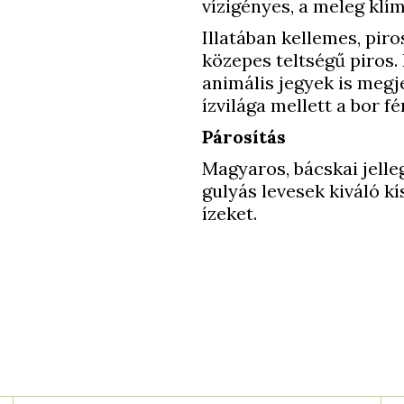
vízigényes, a meleg klím
Illatában kellemes, pir
közepes teltségű piros
animális jegyek is meg
ízvilága mellett a bor fér
Párosítás
Magyaros, bácskai jelle
gulyás levesek kiváló kís
ízeket.