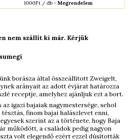
1000Ft / db -
Megrendelem
n nem szállít ki már. Kérjük
:
/sumegi
nk borásza által összeállított Zweigelt,
ynek arányait az adott évjárat határozza
zlé receptje, amelyhez ajánljuk ezt a bort.
és az igazi bajaiak nagymestersége, sehol
tésztás, finom bajai halászlevet enni,
 egyesek szerint az a története, hogy Baja
ár működött, a családok pedig nagyon
szta volt elegendő ezért ezzel dúsították