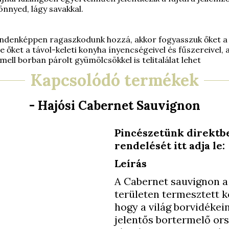
önnyed, lágy savakkal.
ndenképpen ragaszkodunk hozzá, akkor fogyasszuk őket a 
e őket a távol-keleti konyha ínyencségeivel és fűszereivel, a
ell borban párolt gyümölcsökkel is telitalálat lehet
Kapcsolódó termékek
- Hajósi Cabernet Sauvignon
Pincészetünk direktbe
rendelését itt adja l
Leírás
A Cabernet sauvignon a 
területen termesztett k
hogy a világ borvidékei
jelentős bortermelő or