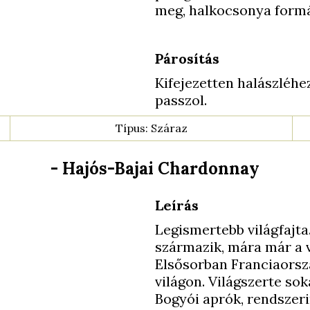
meg, halkocsonya formá
Párosítás
Kifejezetten halászléhez 
passzol.
Típus: Száraz
- Hajós-Bajai Chardonnay
Leírás
Legismertebb világfajta
származik, mára már a v
Elsősorban Franciaorszá
világon. Világszerte sok
Bogyói aprók, rendszeri