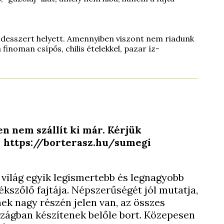
desszert helyett. Amennyiben viszont nem riadunk
 finoman csípős, chilis ételekkel, pazar íz-
n nem szállít ki már. Kérjük
e: https://borterasz.hu/sumegi
világ egyik legismertebb és legnagyobb
ékszőlő fajtája. Népszerűségét jól mutatja,
nek nagy részén jelen van, az összes
szágban készítenek belőle bort. Közepesen