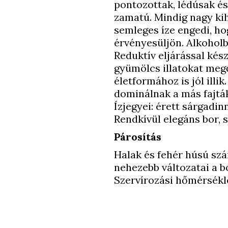
pontozottak, lédúsak és
zamatú. Mindig nagy kih
semleges íze engedi, hog
érvényesüljön. Alkohol
Reduktív eljárással kész
gyümölcs illatokat meg
életformához is jól illik
dominálnak a más fajtá
Ízjegyei: érett sárgadin
Rendkívül elegáns bor, s
Párosítás
Halak és fehér húsú szá
nehezebb változatai a b
Szervírozási hőmérsékle