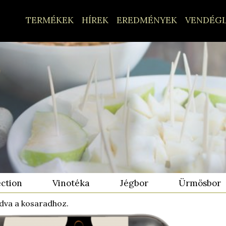
TERMÉKEK
HÍREK
EREDMÉNYEK
VENDÉG
ection
Vinotéka
Jégbor
Ürmösbor
dva a kosaradhoz.