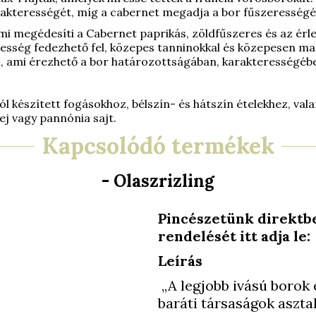
akterességét, míg a cabernet megadja a bor fűszerességé
mi megédesíti a Cabernet paprikás, zöldfűszeres és az érle
ldesség fedezhető fel, közepes tanninokkal és közepesen mag
 ami érezhető a bor határozottságában, karakterességébe
ól készített fogásokhoz, bélszín- és hátszín ételekhez, val
sej vagy pannónia sajt.
Kapcsolódó termékek
- Olaszrizling
Pincészetünk direktbe
rendelését itt adja l
Leírás
„A legjobb ivású borok 
baráti társaságok aszt