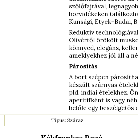
szőlőfajtával, legnagyo
borvidékeken találkozha
Kunsági, Etyek–Budai, Ba
Reduktív technológiával k
Olivértől örökölt musko
könnyed, elegáns, kell
ameklyekhez jól áll a n
Párosítás
A bort szépen párosíth
készült szárnyas ételek
pld. indiai ételekhez. Ö
aperitifként is vagy néh
belőle egy beszélgetős e
Típus: Száraz