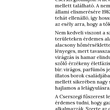
mellett található. A ne
állami elismerésére 1982
tehát ellenálló, így hos
az esély arra, hogy a 
Nem kedveli viszont a s
területeken érdemes al
alacsony hőmérséklette
lényeges, mert tavassza
virágzás is hamar elind
szőlő érzékeny életfázi
bír: virágos, parfümös j
illatos borok családjába
mellett sikerében nagy
hajlamos a lelágyulásra, 
A Cserszegi fűszerest l
érdemes tudni, hogy ga
alkalmazzák. Szerte az 