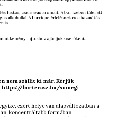
t.
lés füstös, csersavas aromáit. A bor ízében túlérett
as alkohollal. A barrique érlelésnek és a házasítás
n is.
amint kemény sajtokhoz ajánljuk kísérőként.
n nem szállít ki már. Kérjük
e: https://borterasz.hu/sumegi
egyike, ezért helye van alapváltozatban a
alán, koncentráltabb formában