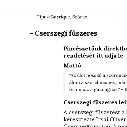
Típus: Barrique, Száraz
- Cserszegi fűszeres
Pincészetünk direktbe
rendelését itt adja l
Mottó
"Az élet hosszú a szerencs
álom a szerelmesnek, mám
örömház a gazdagnak." - K
Cserszegi fűszeres leí
A cserszegi fűszerest a
keresztezte Irsai Olivér
Cserszegtomajon. A név