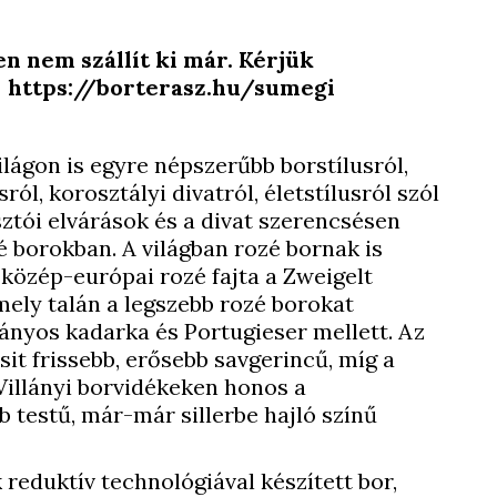
n nem szállít ki már. Kérjük
e: https://borterasz.hu/sumegi
lágon is egyre népszerűbb borstílusról,
l, korosztályi divatról, életstílusról szól
ztói elvárások és a divat szerencsésen
é borokban. A világban rozé bornak is
 közép-európai rozé fajta a Zweigelt
mely talán a legszebb rozé borokat
nyos kadarka és Portugieser mellett. Az
sit frissebb, erősebb savgerincű, míg a
 Villányi borvidékeken honos a
testű, már-már sillerbe hajló színű
reduktív technológiával készített bor,