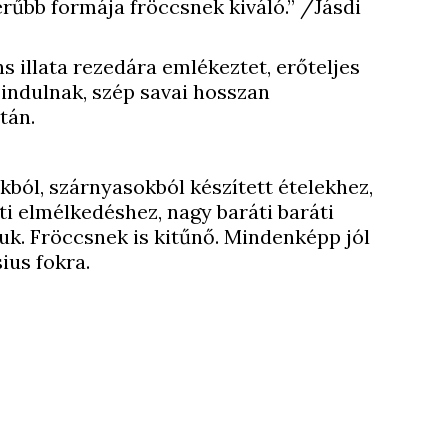
rűbb formája fröccsnek kiváló.” /Jásdi
s illata rezedára emlékeztet, erőteljes
 indulnak, szép savai hosszan
után.
kból, szárnyasokból készített ételekhez,
ti elmélkedéshez, nagy baráti baráti
uk. Fröccsnek is kitűnő. Mindenképp jól
sius fokra.