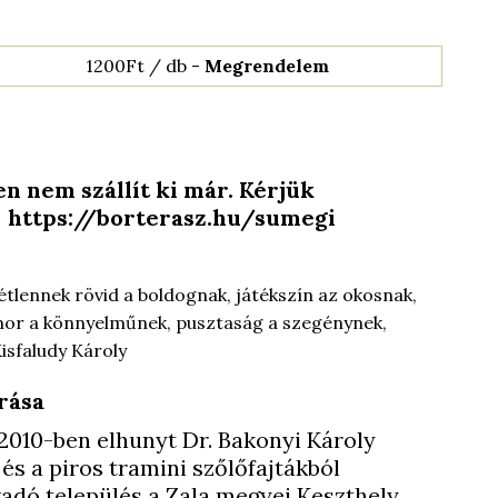
1200Ft / db -
Megrendelem
n nem szállít ki már. Kérjük
e: https://borterasz.hu/sumegi
étlennek rövid a boldognak, játékszín az okosnak,
or a könnyelműnek, pusztaság a szegénynek,
isfaludy Károly
rása
 2010-ben elhunyt Dr. Bakonyi Károly
 és a piros tramini szőlőfajtákból
adó település a Zala megyei Keszthely