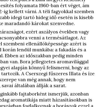
mesítés folyamata 1960-ban ért véget, ám
-ig kellett várni. A téli fagyokkal szemben
szabb idegi tartó hideg idő esetén is kisebb
tőke maradandó károkat szenvedne.
zárazságot, ezért aszályos években vagy
acsonyabbra venni a termésátlagot. Az
l szembeni ellenállóképessége azért is
l korán lendül munkába: a fakadás és a
ul. Ebben az időszakban pedig minden
sban van. Bora jellegzetes aromavilággal
egyei alapján könnyű felismerni, hogy az
 tartozik. A Cserszegi fűszeres Illata és íze
 szerepe van még annak, hogy nem
savai általában állják a sarat.
eginkább fajtaborként ismerjük, azonban
zdag aromatikája miatt házasításokban is
országban foglalkoznak a borászok ezzel a