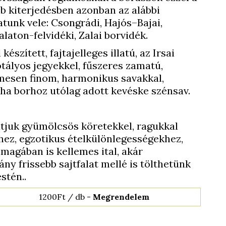
bb kiterjedésben azonban az alábbi
tunk vele: Csongrádi, Hajós–Bajai,
laton-felvidéki, Zalai borvidék.
észített, fajtajelleges illatú, az Irsai
tályos jegyekkel, fűszeres zamatú,
emesen finom, harmonikus savakkal,
éha borhoz utólag adott kevéske szénsav.
atjuk gyümölcsös köretekkel, ragukkal
hez, egzotikus ételkülönlegességekhez,
nmagában is kellemes ital, akár
ány frissebb sajtfalat mellé is tölthetünk
stén..
1200Ft / db -
Megrendelem