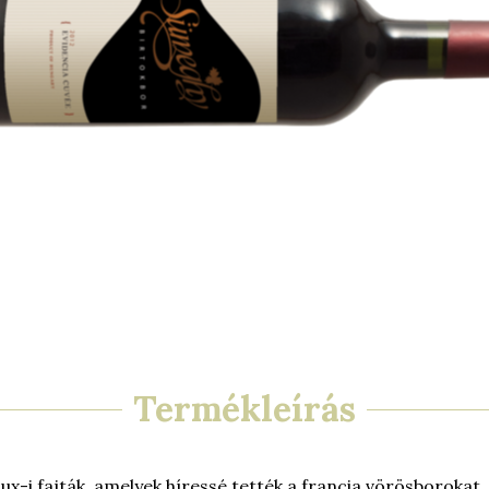
Termékleírás
x-i fajták, amelyek híressé tették a francia vörösborokat. 