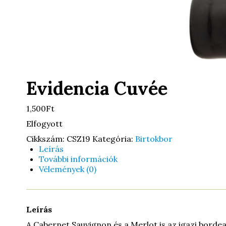
Evidencia Cuvée
1,500Ft
Elfogyott
Cikkszám:
CSZ19
Kategória:
Birtokbor
Leírás
További információk
Vélemények (0)
Leírás
A Cabernet Sauvignon és a Merlot is az igazi bordeau