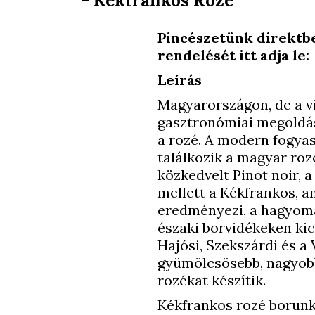
- Kékfrankos Rozé
Pincészetünk direktbe
rendelését itt adja l
Leírás
Magyarországon, de a vi
gasztronómiai megoldásró
a rozé. A modern fogyas
találkozik a magyar roz
közkedvelt Pinot noir, a
mellett a Kékfrankos, a
eredményezi, a hagyomá
északi borvidékeken kic
Hajósi, Szekszárdi és a
gyümölcsösebb, nagyobb 
rozékat készítik.
Kékfrankos rozé borunk 