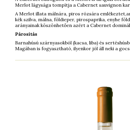
Merlot lágysága tompítja a Cabernet sauvignon kar
A Merlot illata málnára, piros rózsára emlékeztet,a
kék szilva, málna, földieper, pirospaprika, enyhe fö
arányainak köszönhetően azért a Cabernet dominál,
Párosítás
Barnahúsú szárnyasokból (kacsa, liba) és sertéshúsb
Magában is fogyasztható, ilyenkor jól áll neki a goc