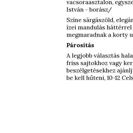
vacsoraasztalon, egysze
István - borász/
Színe sárgászöld, elegán
ízei mandulás háttérrel
megmaradnak a korty 
Párosítás
A legjobb választás hala
friss sajtokhoz vagy ker
beszélgetésekhez ajánlj
be kell hűteni, 10-12 Cel