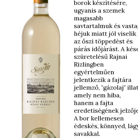
borok készítésére,
ugyanis a szemek
magasabb
savtartalmuk és vasta
héjuk miatt jól viselik
az őszi töppedést és
párás időjárást. A kés
szüretelésű Rajnai
Rizlingben
egyértelműen
jelentkezik a fajtára
jellemző, "gázolaj" illat
amely nem hiba,
hanem a fajta
eredetiségének jelzője
A bor kellemesen
édeskés, könnyed, lág
savakkal.