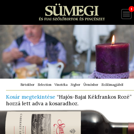
1
Birtokbor
Selection
Vinotéka
Jégbor
Ürmösbor
Szőlőmagjából
Kosár megtekintése
“Hajós-Bajai Kékfrankos Rozé”
hozzá lett adva a kosaradhoz.