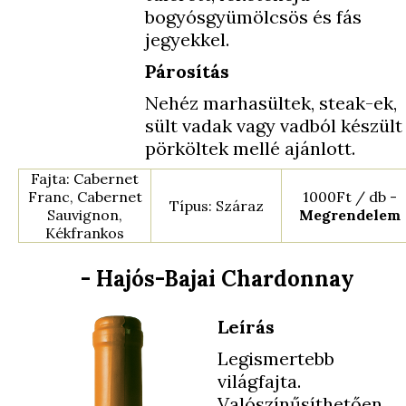
bogyósgyümölcsös és fás
jegyekkel.
Párosítás
Nehéz marhasültek, steak-ek,
sült vadak vagy vadból készült
pörköltek mellé ajánlott.
Fajta: Cabernet
Franc, Cabernet
1000Ft / db -
Típus: Száraz
Sauvignon,
Megrendelem
Kékfrankos
- Hajós-Bajai Chardonnay
Leírás
Legismertebb
világfajta.
Valószínűsíthetően