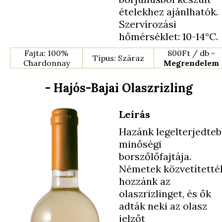
ételekhez ajánlhatók.
Szervírozási
hőmérséklet: 10-14°C.
Fajta: 100%
800Ft / db -
Típus: Száraz
Chardonnay
Megrendelem
- Hajós-Bajai Olaszrizling
Leírás
Hazánk legelterjedte
minőségi
borszőlőfajtája.
Németek közvetítetté
hozzánk az
olaszrizlinget, és ők
adták neki az olasz
jelzőt