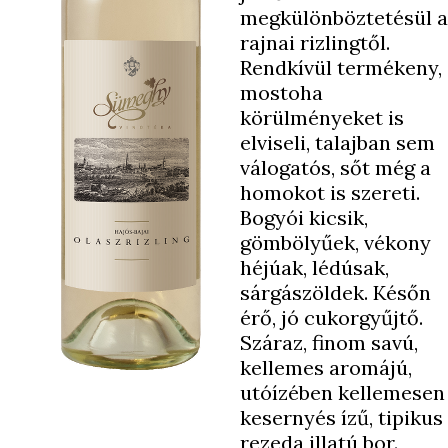
megkülönböztetésül a
rajnai rizlingtől.
Rendkívül termékeny,
mostoha
körülményeket is
elviseli, talajban sem
válogatós, sőt még a
homokot is szereti.
Bogyói kicsik,
gömbölyűek, vékony
héjúak, lédúsak,
sárgászöldek. Későn
érő, jó cukorgyűjtő.
Száraz, finom savú,
kellemes aromájú,
utóízében kellemesen
kesernyés ízű, tipikus
rezeda illatú bor.