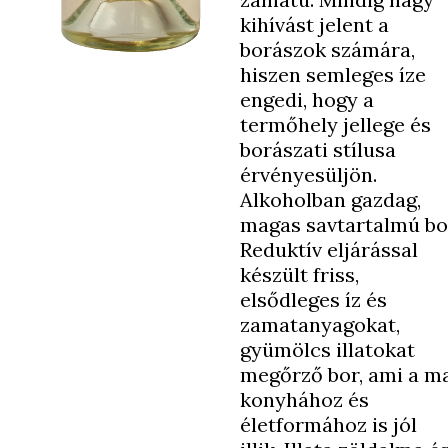
kihívást jelent a
borászok számára,
hiszen semleges íze
engedi, hogy a
termőhely jellege és
borászati stílusa
érvényesüljön.
Alkoholban gazdag,
magas savtartalmú bo
Reduktív eljárással
készült friss,
elsődleges íz és
zamatanyagokat,
gyümölcs illatokat
megőrző bor, ami a m
konyhához és
életformához is jól