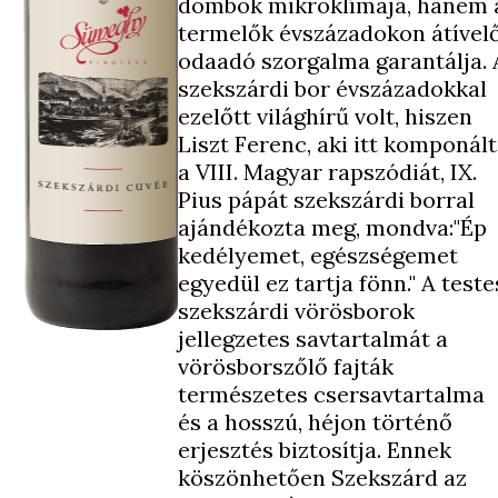
dombok mikroklímája, hanem 
termelők évszázadokon átível
odaadó szorgalma garantálja. 
szekszárdi bor évszázadokkal
ezelőtt világhírű volt, hiszen
Liszt Ferenc, aki itt komponál
a VIII. Magyar rapszódiát, IX.
Pius pápát szekszárdi borral
ajándékozta meg, mondva:"Ép
kedélyemet, egészségemet
egyedül ez tartja fönn." A teste
szekszárdi vörösborok
jellegzetes savtartalmát a
vörösborszőlő fajták
természetes csersavtartalma
és a hosszú, héjon történő
erjesztés biztosítja. Ennek
köszönhetően Szekszárd az