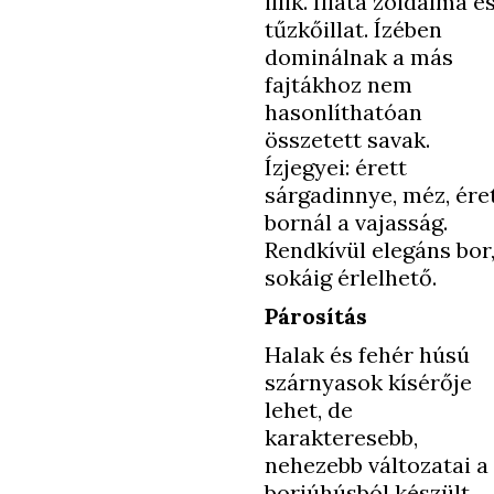
illik. Illata zöldalma é
tűzkőillat. Ízében
dominálnak a más
fajtákhoz nem
hasonlíthatóan
összetett savak.
Ízjegyei: érett
sárgadinnye, méz, ére
bornál a vajasság.
Rendkívül elegáns bor
sokáig érlelhető.
Párosítás
Halak és fehér húsú
szárnyasok kísérője
lehet, de
karakteresebb,
nehezebb változatai a
borjúhúsból készült