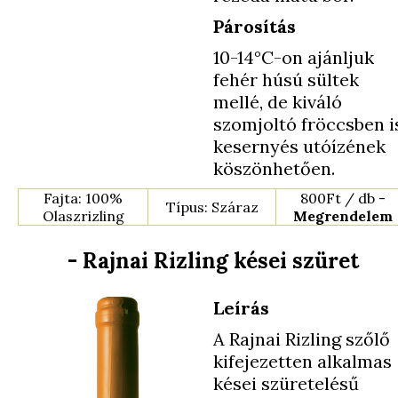
Párosítás
10-14°C-on ajánljuk
fehér húsú sültek
mellé, de kiváló
szomjoltó fröccsben i
kesernyés utóízének
köszönhetően.
Fajta: 100%
800Ft / db -
Típus: Száraz
Olaszrizling
Megrendelem
- Rajnai Rizling kései szüret
Leírás
A Rajnai Rizling szőlő
kifejezetten alkalmas
kései szüretelésű