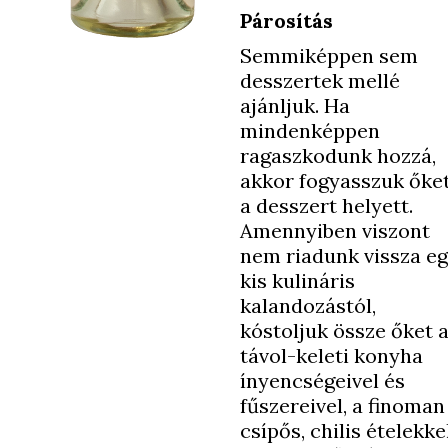
Párosítás
Semmiképpen sem
desszertek mellé
ajánljuk. Ha
mindenképpen
ragaszkodunk hozzá,
akkor fogyasszuk őke
a desszert helyett.
Amennyiben viszont
nem riadunk vissza e
kis kulináris
kalandozástól,
kóstoljuk össze őket 
távol-keleti konyha
ínyencségeivel és
fűszereivel, a finoman
csípős, chilis ételekkel