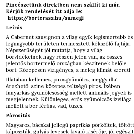
Pincészetünk direktben nem szállít ki már.
Kérjük rendelését itt adja le:
https://borterasz.hu/sumegi
Leírás
A Cabernet sauvignon a világ egyik legismertebb és
legnagyobb területen termesztett kékszőlő fajtája.
Népszerűségét jól mutatja, hogy a világ
borvidékeinek nagy részén jelen van, az összes
jelentős bortermelő országban készítenek belőle
bort. Közepesen vízigényes, a meleg klímát szereti.
Illatában kellemes, pirosgyümölcs, meggy illat
érezhető, színe közepes teltségű piros. Ízében
fanyarkás gyümölcsösség mellett animális jegyek is
megjelennek. Különleges, erős gyümölcsös ízvilága
mellett a bor férfias, vad, tüzes.
Párosítás
Magyaros, bácskai jellegű paprikás pörköltek, töltöt
káposzták, gulyás levesek kiváló kísérője, jól egészít