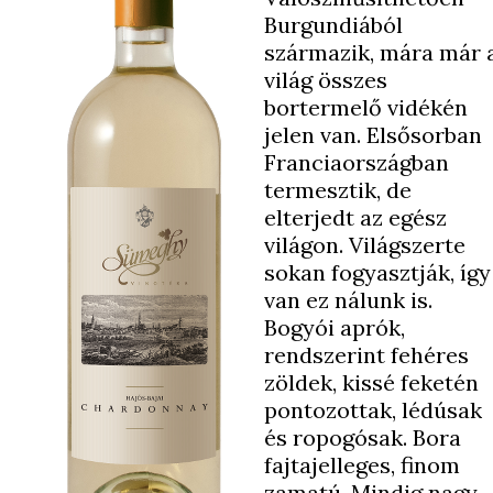
Burgundiából
származik, mára már 
világ összes
bortermelő vidékén
jelen van. Elsősorban
Franciaországban
termesztik, de
elterjedt az egész
világon. Világszerte
sokan fogyasztják, így
van ez nálunk is.
Bogyói aprók,
rendszerint fehéres
zöldek, kissé feketén
pontozottak, lédúsak
és ropogósak. Bora
fajtajelleges, finom
zamatú. Mindig nagy