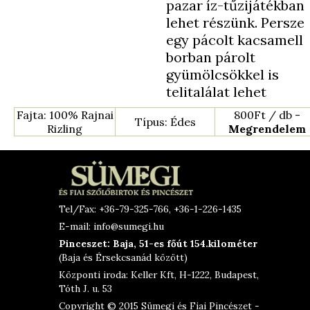
pazar íz-tűzijátékban
lehet részünk. Persze
egy pácolt kacsamell
borban párolt
gyümölcsökkel is
telitalálat lehet
Fajta: 100% Rajnai
800Ft / db -
Típus: Édes
Rizling
Megrendelem
Tel/Fax: +36-79-325-766, +36-1-226-1435
E-mail: info@sumegi.hu
Pinceszet: Baja, 51-es főút 154.kilométer
(Baja és Érsekcsanád között)
Központi iroda: Keller Kft, H-1222, Budapest,
Tóth J. u. 53
Copyright © 2015 Sümegi és Fiai Pincészet -