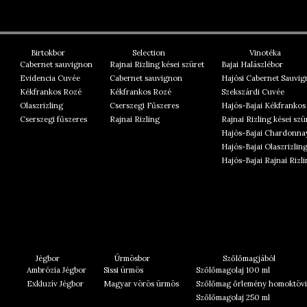
Birtokbor
Selection
Vinotéka
Cabernet sauvignon
Rajnai Rizling kései szüret
Bajai Halászlébor
Evidencia Cuvée
Cabernet sauvignon
Hajósi Cabernet Sauvi
Kékfrankos Rozé
Kékfrankos Rozé
Szekszárdi Cuvée
Olaszrizling
Cserszegi Fűszeres
Hajós-Bajai Kékfrankos
Cserszegi fűszeres
Rajnai Rizling
Rajnai Rizling kései szü
Hajós-Bajai Chardonna
Hajós-Bajai Olaszrizlin
Hajós-Bajai Rajnai Rizl
Jégbor
Ürmösbor
Szőlőmagjából
Ambrózia Jégbor
Sissi ürmös
Szőlőmagolaj 100 ml
Exkluzív Jégbor
Magyar vörös ürmös
Szőlőmag őrlemény homoktövi
Szőlőmagolaj 250 ml