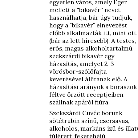
egyetlen város, amely Eger
mellett a ''bikavér'' nevet
használhatja, bár úgy tudjuk,
hogy a "bikavér" elnevezést
előbb alkalmazták itt, mint ott
(bár az lett híresebb). A testes,
erős, magas alkoholtartalmú
szekszárdi bikavér egy
házasítás, amelyet 2-3
vörösbor-szőlőfajta
keverésével állítanak elő. A
házasítási arányok a borászok
féltve őrzött receptjeiben
szállnak apáról fiúra.
Szekszárdi Cuvée borunk
sötétrubin színű, csersavas,
alkoholos, markáns ízű és illat
túlérett, feketehéjú