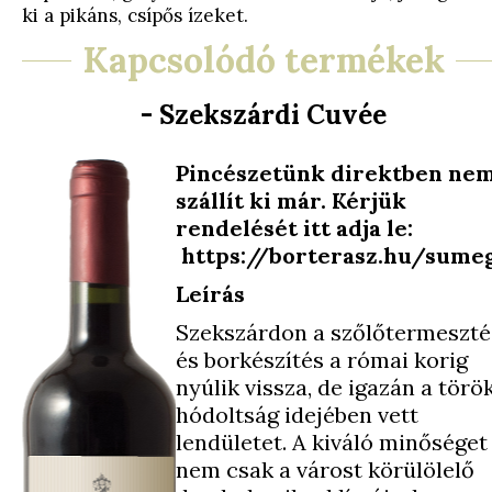
ki a pikáns, csípős ízeket.
Kapcsolódó termékek
- Szekszárdi Cuvée
Pincészetünk direktben ne
szállít ki már. Kérjük
rendelését itt adja le:
https://borterasz.hu/sume
Leírás
Szekszárdon a szőlőtermeszté
és borkészítés a római korig
nyúlik vissza, de igazán a törö
hódoltság idejében vett
lendületet. A kiváló minőséget
nem csak a várost körülölelő