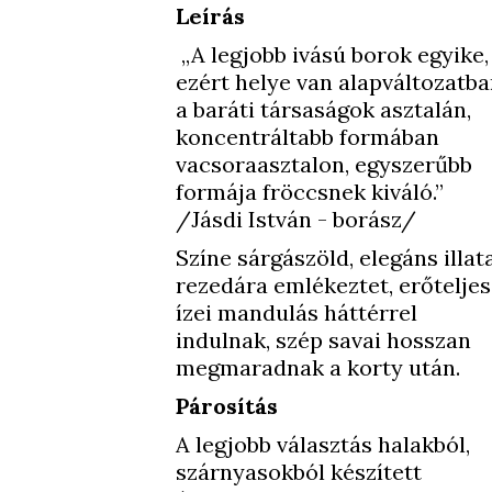
Leírás
„A legjobb ivású borok egyike,
ezért helye van alapváltozatb
a baráti társaságok asztalán,
koncentráltabb formában
vacsoraasztalon, egyszerűbb
formája fröccsnek kiváló.”
/Jásdi István - borász/
Színe sárgászöld, elegáns illat
rezedára emlékeztet, erőteljes
ízei mandulás háttérrel
indulnak, szép savai hosszan
megmaradnak a korty után.
Párosítás
A legjobb választás halakból,
szárnyasokból készített