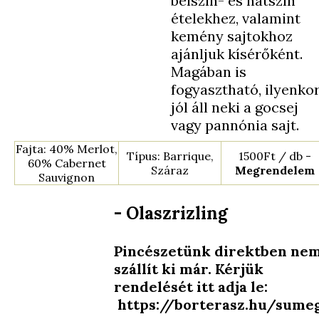
bélszín- és hátszín
ételekhez, valamint
kemény sajtokhoz
ajánljuk kísérőként.
Magában is
fogyasztható, ilyenko
jól áll neki a gocsej
vagy pannónia sajt.
Fajta: 40% Merlot,
Típus: Barrique,
1500Ft / db -
60% Cabernet
Száraz
Megrendelem
Sauvignon
- Olaszrizling
Pincészetünk direktben ne
szállít ki már. Kérjük
rendelését itt adja le:
https://borterasz.hu/sume