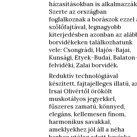
házasításokban is alkalmazzák
Szerte az országban
foglalkoznak a borászok ezzel 
szőlőfajtával, legnagyobb
kiterjedésben azonban az aláb
borvidékeken találkozhatunk
vele: Csongrádi, Hajós–Bajai,
Kunsági, Etyek–Budai, Balaton
felvidéki, Zalai borvidék.
Reduktív technológiával
készített, fajtajelleges illatú, a
Irsai Olivértől örökölt
muskotályos jegyekkel,
fűszeres zamatú, könnyed,
elegáns, kellemesen finom,
harmonikus savakkal,
ameklyekhez jól áll a néha
borhoz utólag adott kevéske