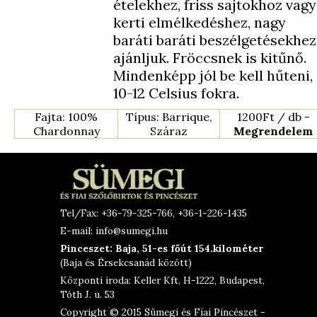
ételekhez, friss sajtokhoz vagy
kerti elmélkedéshez, nagy
baráti baráti beszélgetésekhez
ajánljuk. Fröccsnek is kitűnő.
Mindenképp jól be kell hűteni,
10-12 Celsius fokra.
Fajta: 100%
Típus: Barrique,
1200Ft / db -
Chardonnay
Száraz
Megrendelem
Tel/Fax: +36-79-325-766, +36-1-226-1435
E-mail: info@sumegi.hu
Pinceszet: Baja, 51-es főút 154.kilométer
(Baja és Érsekcsanád között)
Központi iroda: Keller Kft, H-1222, Budapest,
Tóth J. u. 53
Copyright © 2015 Sümegi és Fiai Pincészet -