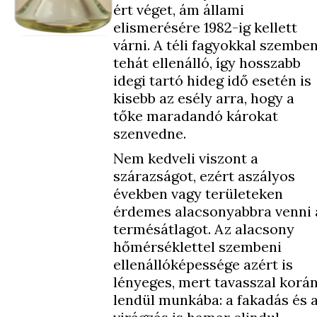
ért véget, ám állami
elismerésére 1982-ig kellett
várni. A téli fagyokkal szembe
tehát ellenálló, így hosszabb
idegi tartó hideg idő esetén is
kisebb az esély arra, hogy a
tőke maradandó károkat
szenvedne.
Nem kedveli viszont a
szárazságot, ezért aszályos
években vagy területeken
érdemes alacsonyabbra venni 
termésátlagot. Az alacsony
hőmérséklettel szembeni
ellenállóképessége azért is
lényeges, mert tavasszal korá
lendül munkába: a fakadás és 