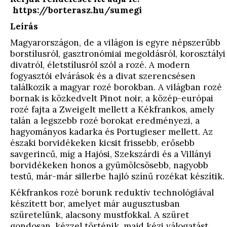
https://borterasz.hu/sumegi
Leírás
Magyarországon, de a világon is egyre népszerűbb
borstílusról, gasztronómiai megoldásról, korosztályi
divatról, életstílusról szól a rozé. A modern
fogyasztói elvárások és a divat szerencsésen
találkozik a magyar rozé borokban. A világban rozé
bornak is közkedvelt Pinot noir, a közép-európai
rozé fajta a Zweigelt mellett a Kékfrankos, amely
talán a legszebb rozé borokat eredményezi, a
hagyományos kadarka és Portugieser mellett. Az
északi borvidékeken kicsit frissebb, erősebb
savgerincű, míg a Hajósi, Szekszárdi és a Villányi
borvidékeken honos a gyümölcsösebb, nagyobb
testű, már-már sillerbe hajló színű rozékat készítik.
Kékfrankos rozé borunk reduktív technológiával
készített bor, amelyet már augusztusban
szüretelünk, alacsony mustfokkal. A szüret
gondosan, kézzel történik, majd kézi válogatást