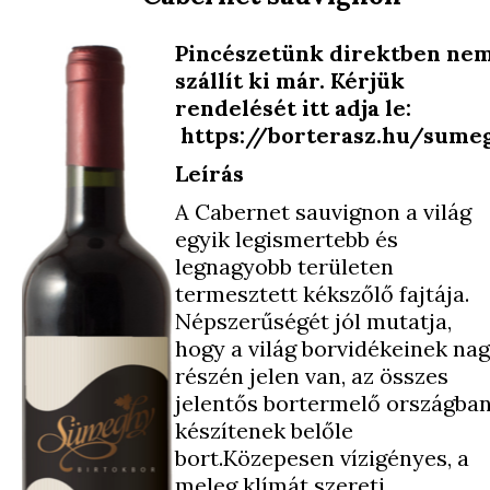
Pincészetünk direktben ne
szállít ki már. Kérjük
rendelését itt adja le:
https://borterasz.hu/sume
Leírás
A Cabernet sauvignon a világ
egyik legismertebb és
legnagyobb területen
termesztett kékszőlő fajtája.
Népszerűségét jól mutatja,
hogy a világ borvidékeinek na
részén jelen van, az összes
jelentős bortermelő országba
készítenek belőle
bort.Közepesen vízigényes, a
meleg klímát szereti.