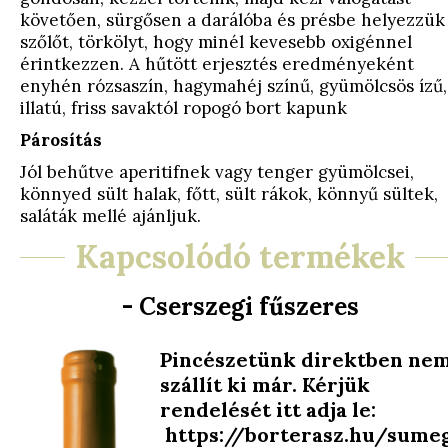
követően, sürgősen a darálóba és présbe helyezzük
szőlőt, törkölyt, hogy minél kevesebb oxigénnel
érintkezzen. A hűtött erjesztés eredményeként
enyhén rózsaszín, hagymahéj színű, gyümölcsös ízű,
illatú, friss savaktól ropogó bort kapunk
Párosítás
Jól behűtve aperitifnek vagy tenger gyümölcsei,
könnyed sült halak, főtt, sült rákok, könnyű sültek,
saláták mellé ajánljuk.
Kapcsolódó termékek
- Cserszegi fűszeres
Pincészetünk direktben ne
szállít ki már. Kérjük
rendelését itt adja le:
https://borterasz.hu/sume