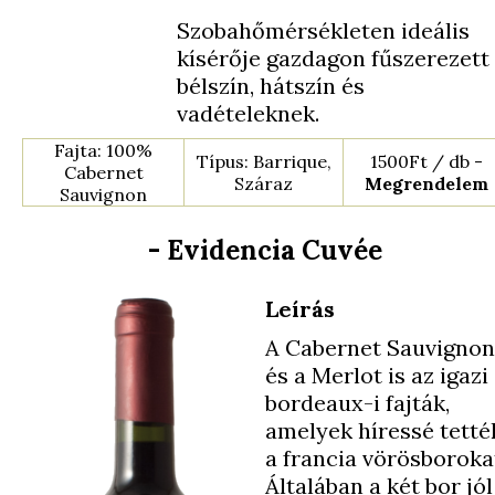
Szobahőmérsékleten ideális
kísérője gazdagon fűszerezett
bélszín, hátszín és
vadételeknek.
Fajta: 100%
Típus: Barrique,
1500Ft / db -
Cabernet
Száraz
Megrendelem
Sauvignon
- Evidencia Cuvée
Leírás
A Cabernet Sauvignon
és a Merlot is az igazi
bordeaux-i fajták,
amelyek híressé tetté
a francia vörösboroka
Általában a két bor jól