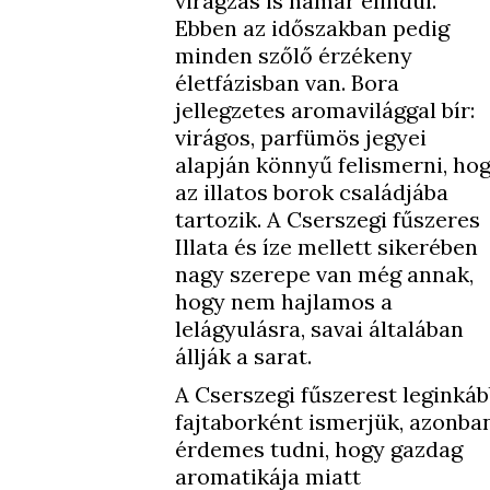
virágzás is hamar elindul.
Ebben az időszakban pedig
minden szőlő érzékeny
életfázisban van. Bora
jellegzetes aromavilággal bír:
virágos, parfümös jegyei
alapján könnyű felismerni, ho
az illatos borok családjába
tartozik. A Cserszegi fűszeres
Illata és íze mellett sikerében
nagy szerepe van még annak,
hogy nem hajlamos a
lelágyulásra, savai általában
állják a sarat.
A Cserszegi fűszerest leginká
fajtaborként ismerjük, azonba
érdemes tudni, hogy gazdag
aromatikája miatt