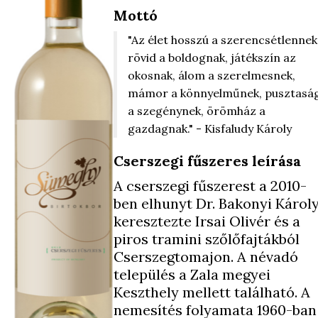
Mottó
"Az élet hosszú a szerencsétlennek
rövid a boldognak, játékszín az
okosnak, álom a szerelmesnek,
mámor a könnyelműnek, pusztasá
a szegénynek, örömház a
gazdagnak." - Kisfaludy Károly
Cserszegi fűszeres leírása
A cserszegi fűszerest a 2010-
ben elhunyt Dr. Bakonyi Károl
keresztezte Irsai Olivér és a
piros tramini szőlőfajtákból
Cserszegtomajon. A névadó
település a Zala megyei
Keszthely mellett található. A
nemesítés folyamata 1960-ban