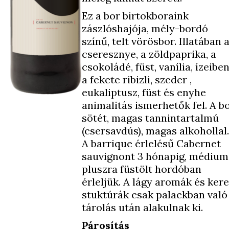
Ez a bor birtokboraink
zászlóshajója, mély-bordó
színű, telt vörösbor. Illatában 
cseresznye, a zöldpaprika, a
csokoládé, füst, vanília, ízeibe
a fekete ribizli, szeder ,
eukaliptusz, füst és enyhe
animalitás ismerhetők fel. A b
sötét, magas tannintartalmú
(csersavdús), magas alkohollal.
A barrique érlelésű Cabernet
sauvignont 3 hónapig, médium
pluszra füstölt hordóban
érleljük. A lágy aromák és ker
stuktúrák csak palackban való
tárolás után alakulnak ki.
Párosítás