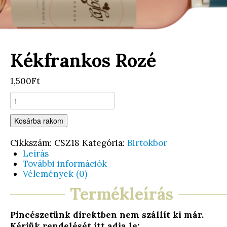
Kékfrankos Rozé
1,500Ft
Kosárba rakom
Cikkszám:
CSZ18
Kategória:
Birtokbor
Leírás
További információk
Vélemények (0)
Termékleírás
Pincészetünk direktben nem szállít ki már.
Kérjük rendelését itt adja le: