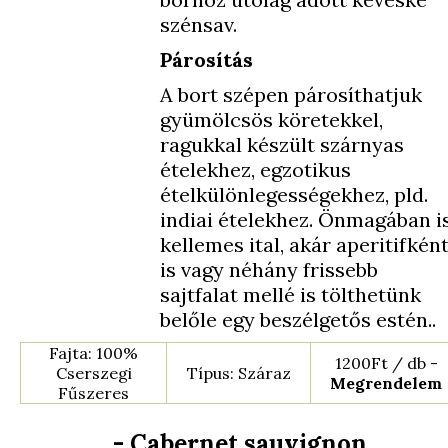
szénsav.
Párosítás
A bort szépen párosíthatjuk
gyümölcsös köretekkel,
ragukkal készült szárnyas
ételekhez, egzotikus
ételkülönlegességekhez, pld.
indiai ételekhez. Önmagában i
kellemes ital, akár aperitifkén
is vagy néhány frissebb
sajtfalat mellé is tölthetünk
belőle egy beszélgetős estén..
Fajta: 100%
1200Ft / db -
Cserszegi
Típus: Száraz
Megrendelem
Fűszeres
- Cabernet sauvignon