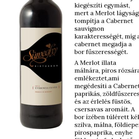
kiegészíti egymást,
mert a Merlot lágysá
tompítja a Cabernet
sauvignon
karakterességét, míg 
cabernet megadja a
bor fűszerességét.
A Merlot illata
málnára, piros rózsár
emlékeztet,ami
megédesíti a Caberne
paprikás, zöldfűszere
és az érlelés füstös,
csersavas aromáit. A
bor ízében túlérett ké
szilva, málna, földiepe
pirospaprika, enyhe