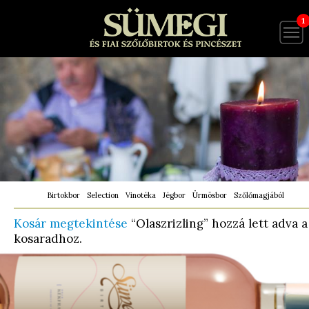
1
Birtokbor
Selection
Vinotéka
Jégbor
Ürmösbor
Szőlőmagjából
Kosár megtekintése
“Olaszrizling” hozzá lett adva a
kosaradhoz.