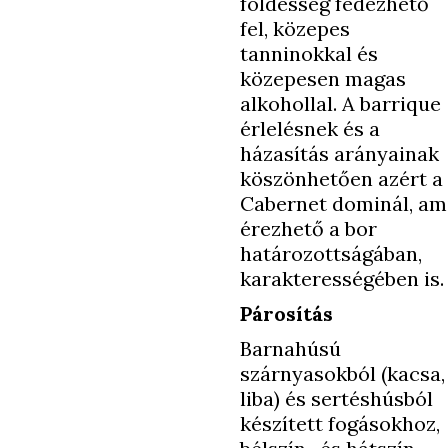
földesség fedezhető
fel, közepes
tanninokkal és
közepesen magas
alkohollal. A barrique
érlelésnek és a
házasítás arányainak
köszönhetően azért a
Cabernet dominál, am
érezhető a bor
határozottságában,
karakterességében is.
Párosítás
Barnahúsú
szárnyasokból (kacsa,
liba) és sertéshúsból
készített fogásokhoz,