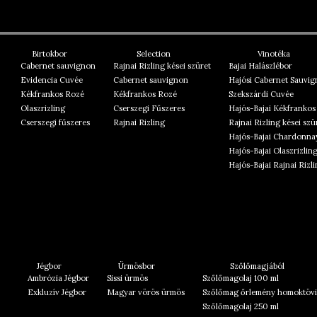
Birtokbor
Selection
Vinotéka
Cabernet sauvignon
Rajnai Rizling kései szüret
Bajai Halászlébor
Evidencia Cuvée
Cabernet sauvignon
Hajósi Cabernet Sauvi
Kékfrankos Rozé
Kékfrankos Rozé
Szekszárdi Cuvée
Olaszrizling
Cserszegi Fűszeres
Hajós-Bajai Kékfrankos
Cserszegi fűszeres
Rajnai Rizling
Rajnai Rizling kései szü
Hajós-Bajai Chardonna
Hajós-Bajai Olaszrizlin
Hajós-Bajai Rajnai Rizl
Jégbor
Ürmösbor
Szőlőmagjából
Ambrózia Jégbor
Sissi ürmös
Szőlőmagolaj 100 ml
Exkluzív Jégbor
Magyar vörös ürmös
Szőlőmag őrlemény homoktövi
Szőlőmagolaj 250 ml