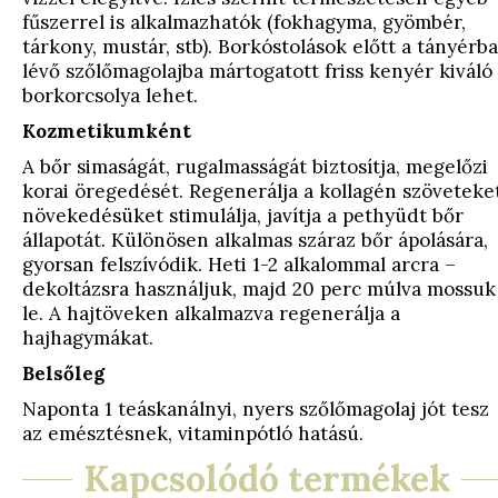
fűszerrel is alkalmazhatók (fokhagyma, gyömbér,
tárkony, mustár, stb). Borkóstolások előtt a tányérb
lévő szőlőmagolajba mártogatott friss kenyér kiváló
borkorcsolya lehet.
Kozmetikumként
A bőr simaságát, rugalmasságát biztosítja, megelőzi
korai öregedését. Regenerálja a kollagén szöveteket
növekedésüket stimulálja, javítja a pethyüdt bőr
állapotát. Különösen alkalmas száraz bőr ápolására,
gyorsan felszívódik. Heti 1-2 alkalommal arcra –
dekoltázsra használjuk, majd 20 perc múlva mossuk
le. A hajtöveken alkalmazva regenerálja a
hajhagymákat.
Belsőleg
Naponta 1 teáskanálnyi, nyers szőlőmagolaj jót tesz
az emésztésnek, vitaminpótló hatású.
Kapcsolódó termékek