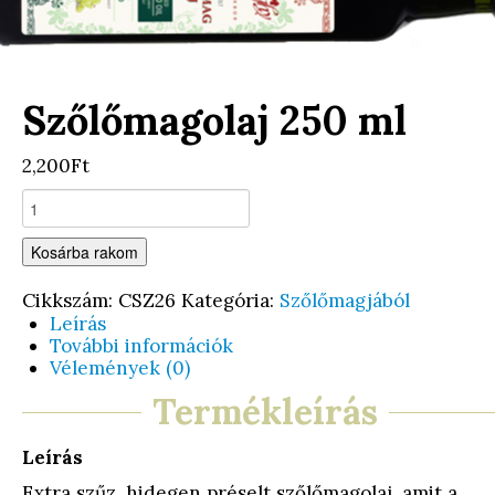
Szőlőmagolaj 250 ml
2,200Ft
Kosárba rakom
Cikkszám:
CSZ26
Kategória:
Szőlőmagjából
Leírás
További információk
Vélemények (0)
Termékleírás
Leírás
Extra szűz, hidegen préselt szőlőmagolaj, amit a