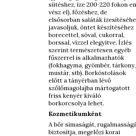
sütéshez, íze 200-220 fokon e
vész el), főzéshez, de
elsősorban saláták ízesítéséh
javasoljuk, öntet készítéséhez
borecettel, sóval, cukorral,
borssal, vízzel elegyítve. Ízlés
szerint természetesen egyéb
fűszerrel is alkalmazhatók
(fokhagyma, gyömbér, tárkony,
mustár, stb). Borkóstolások
előtt a tányérban lévő
szőlőmagolajba mártogatott
friss kenyér kiváló
borkorcsolya lehet.
Kozmetikumként
A bőr simaságát, rugalmasság
biztosítja, megelőzi korai