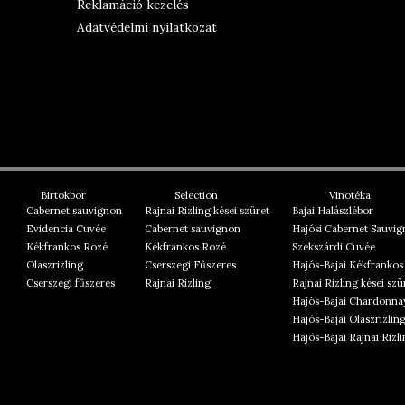
Reklamáció kezelés
Adatvédelmi nyilatkozat
Birtokbor
Selection
Vinotéka
Cabernet sauvignon
Rajnai Rizling kései szüret
Bajai Halászlébor
Evidencia Cuvée
Cabernet sauvignon
Hajósi Cabernet Sauvi
Kékfrankos Rozé
Kékfrankos Rozé
Szekszárdi Cuvée
Olaszrizling
Cserszegi Fűszeres
Hajós-Bajai Kékfrankos
Cserszegi fűszeres
Rajnai Rizling
Rajnai Rizling kései szü
Hajós-Bajai Chardonna
Hajós-Bajai Olaszrizlin
Hajós-Bajai Rajnai Rizl