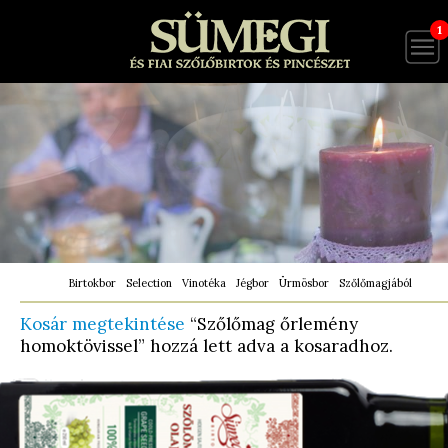
1
Birtokbor
Selection
Vinotéka
Jégbor
Ürmösbor
Szőlőmagjából
Kosár megtekintése
“Szőlőmag őrlemény
homoktövissel” hozzá lett adva a kosaradhoz.