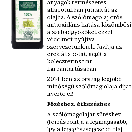
anyagok természetes
állapotukban jutnak át az
olajba. A szőlőmagolaj erős
antioxidáns hatása közömbösí
a szabadgyököket ezzel
védelmet nyújtva
szervezetünknek. Javítja az
erek állapotát, segít a
koleszterinszint
karbantartásában.
2014-ben az ország legjobb
minőségű szőlőmag olaja díjat
nyerte el!
Főzéshez, étkezéshez
A szőlőmagolajat sütéshez
(forráspontja a legmagasabb,
így a legegészségesebb olaj