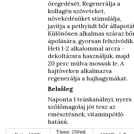
öregedését. Regenerálja a
kollagén szöveteket,
növekedésüket stimulálja,
javítja a pethyüdt bőr állapotát
Különösen alkalmas száraz bő
ápolására, gyorsan felszívódik.
Heti 1-2 alkalommal arcra -
dekoltázsra használjuk, majd
20 perc múlva mossuk le. A
hajtöveken alkalmazva
regenerálja a hajhagymákat.
Belsőleg
Naponta 1 teáskanálnyi, nyers
szőlőmagolaj jót tesz az
emésztésnek, vitaminpótló
hatású.
Típus: 250ml,