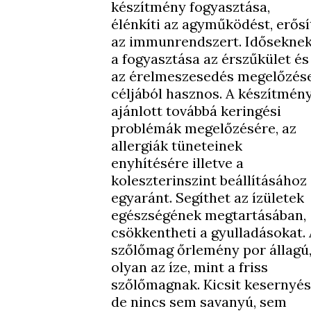
készítmény fogyasztása,
élénkíti az agyműködést, erősí
az immunrendszert. Idősekne
a fogyasztása az érszűkület és
az érelmeszesedés megelőzés
céljából hasznos. A készítmén
ajánlott továbbá keringési
problémák megelőzésére, az
allergiák tüneteinek
enyhítésére illetve a
koleszterinszint beállításához
egyaránt. Segíthet az ízületek
egészségének megtartásában,
csökkentheti a gyulladásokat.
szőlőmag őrlemény por állagú
olyan az íze, mint a friss
szőlőmagnak. Kicsit kesernyés
de nincs sem savanyú, sem