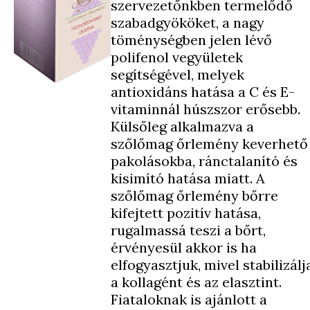
szervezetőnkben termelődő
szabadgyököket, a nagy
töménységben jelen lévő
polifenol vegyületek
segítségével, melyek
antioxidáns hatása a C és E-
vitaminnál húszszor erősebb.
Külsőleg alkalmazva a
szőlőmag őrlemény keverhető
pakolásokba, ránctalanító és
kisimító hatása miatt. A
szőlőmag őrlemény bőrre
kifejtett pozitív hatása,
rugalmassá teszi a bőrt,
érvényesül akkor is ha
elfogyasztjuk, mivel stabilizálj
a kollagént és az elasztint.
Fiataloknak is ajánlott a