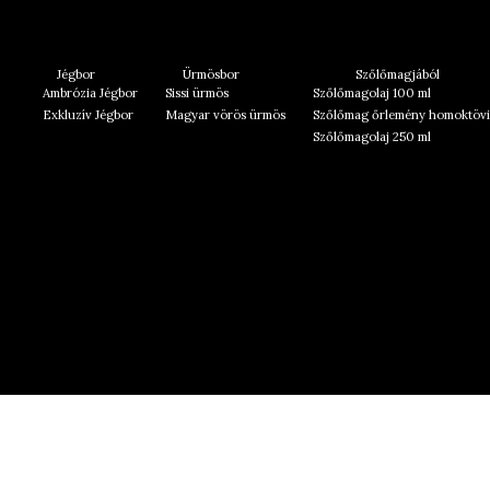
Jégbor
Ürmösbor
Szőlőmagjából
Ambrózia Jégbor
Sissi ürmös
Szőlőmagolaj 100 ml
Exkluzív Jégbor
Magyar vörös ürmös
Szőlőmag őrlemény homoktövi
Szőlőmagolaj 250 ml