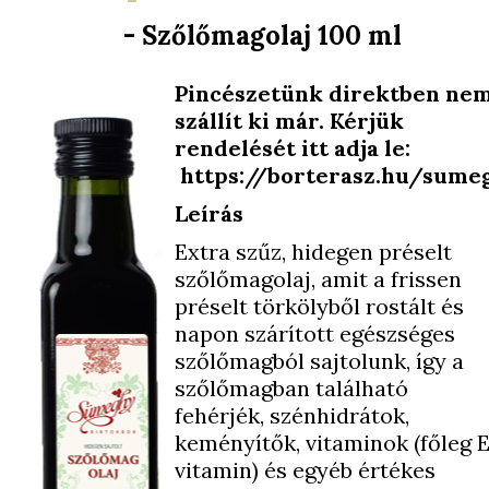
- Szőlőmagolaj 100 ml
Pincészetünk direktben ne
szállít ki már. Kérjük
rendelését itt adja le:
https://borterasz.hu/sume
Leírás
Extra szűz, hidegen préselt
szőlőmagolaj, amit a frissen
préselt törkölyből rostált és
napon szárított egészséges
szőlőmagból sajtolunk, így a
szőlőmagban található
fehérjék, szénhidrátok,
keményítők, vitaminok (főleg 
vitamin) és egyéb értékes