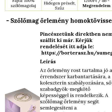
Fajta: 100%
1200Ft / db -
Hidegen préselt,
szőlőmagolaj
Megrendelem
Szűz
- Szőlőmag őrlemény homoktövisse
Pincészetünk direktben ne
szállít ki már. Kérjük
rendelését itt adja le:
https://borterasz.hu/sume
Leírás
Az őrlemény rost tartalma jó 
érrendszer karbantartására, a
koleszterin szabályozására, ső
szabadgyök-megkötő
képességgel is rendelkezik. A
szőlőmag őrlemény segít
semlegesíteni a