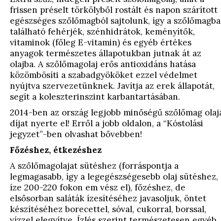
frissen préselt törkölyből rostált és napon szárított
egészséges szőlőmagból sajtolunk, így a szőlőmagb
található fehérjék, szénhidrátok, keményítők,
vitaminok (főleg E-vitamin) és egyéb értékes
anyagok természetes állapotukban jutnak át az
olajba. A szőlőmagolaj erős antioxidáns hatása
közömbösíti a szabadgyököket ezzel védelmet
nyújtva szervezetünknek. Javítja az erek állapotát,
segít a koleszterinszint karbantartásában.
2014-ben az ország legjobb minőségű szőlőmag olaj
díjat nyerte el! Erről a jobb oldalon, a “Kóstolási
jegyzet”-ben olvashat bővebben!
Főzéshez, étkezéshez
A szőlőmagolajat sütéshez (forráspontja a
legmagasabb, így a legegészségesebb olaj sütéshez,
íze 200-220 fokon em vész el), főzéshez, de
elsősorban saláták ízesítéséhez javasoljuk, öntet
készítéséhez borecettel, sóval, cukorral, borssal,
vízzel elegyítve. Ízlés szerint természetesen egyéb