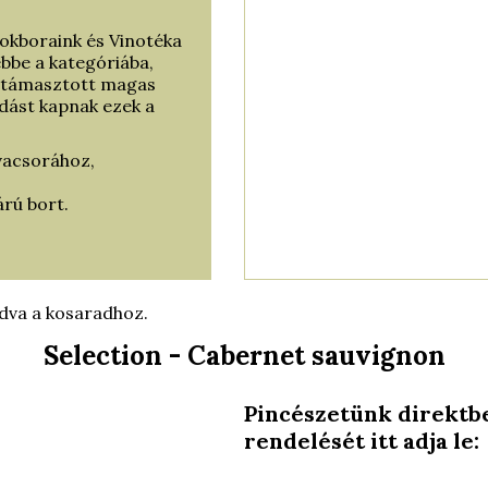
tokboraink és Vinotéka
bbe a kategóriába,
al támasztott magas
dást kapnak ezek a
 vacsorához,
árú bort.
dva a kosaradhoz.
Selection - Cabernet sauvignon
Pincészetünk direktbe
rendelését itt adja l