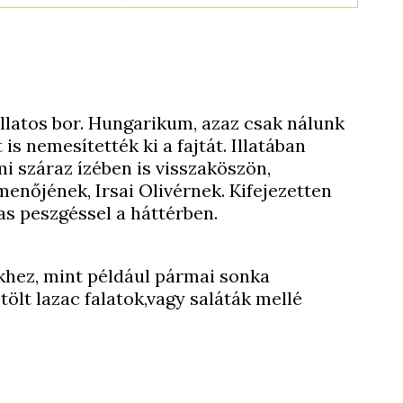
 illatos bor. Hungarikum, azaz csak nálunk
 is nemesítették ki a fajtát. Illatában
 száraz ízében is visszaköszön,
enőjének, Irsai Olivérnek. Kifejezetten
as peszgéssel a háttérben.
khez, mint például pármai sonka
ölt lazac falatok,vagy saláták mellé