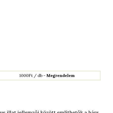
1000Ft / db -
Megrendelem
kus illat jellemzői között említhetők a hárs