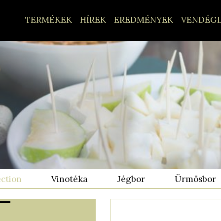
TERMÉKEK
HÍREK
EREDMÉNYEK
VENDÉG
ection
Vinotéka
Jégbor
Ürmösbor