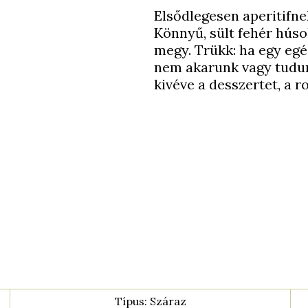
Elsődlegesen aperitifnek
Könnyű, sült fehér húsok
megy. Trükk: ha egy egés
nem akarunk vagy tudunk
kivéve a desszertet, a r
Típus: Száraz