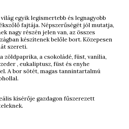
világ egyik legismertebb és legnagyobb
ékszőlő fajtája. Népszerűségét jól mutatja,
nek nagy részén jelen van, az összes
szágban készítenek belőle bort. Közepesen
át szereti.
a zöldpaprika, a csokoládé, füst, vanília,
 szeder , eukaliptusz, füst és enyhe
el. A bor sötét, magas tannintartalmú
ohollal.
ális kísérője gazdagon fűszerezett
teleknek.