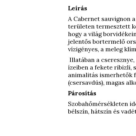
Leírás
A Cabernet sauvignon a 
területen termesztett k
hogy a világ borvidékei
jelentős bortermelő or
vízigényes, a meleg klím
Illatában a cseresznye, 
ízeiben a fekete ribizli,
animalitás ismerhetők f
(csersavdús), magas alk
Párosítás
Szobahőmérsékleten ide
bélszín, hátszín és vadé