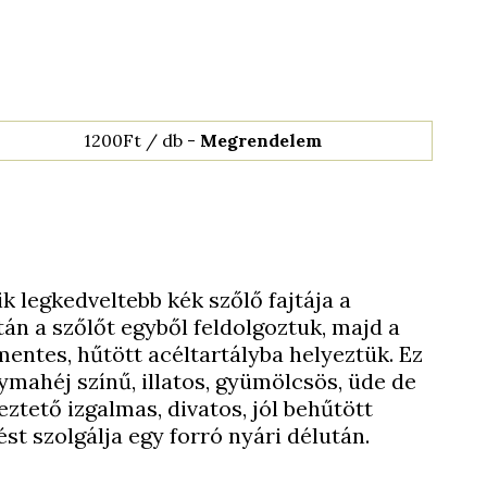
1200Ft / db -
Megrendelem
k legkedveltebb kék szőlő fajtája a
án a szőlőt egyből feldolgoztuk, majd a
ntes, hűtött acéltartályba helyeztük. Ez
ymahéj színű, illatos, gyümölcsös, üde de
ztető izgalmas, divatos, jól behűtött
ést szolgálja egy forró nyári délután.