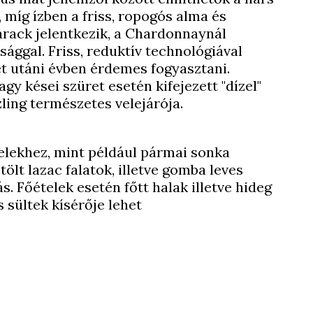
 míg ízben a friss, ropogós alma és
arack jelentkezik, a Chardonnaynál
sággal. Friss, reduktív technológiával
et utáni évben érdemes fogyasztani.
gy kései szüret esetén kifejezett "dízel"
izling természetes velejárója.
telekhez, mint például pármai sonka
ölt lazac falatok, illetve gomba leves
s. Főételek esetén főtt halak illetve hideg
 sültek kísérője lehet