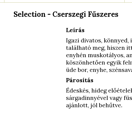
Selection - Cserszegi Fűszeres
Leírás
Igazi divatos, könnyed,
található meg, hiszen itt
enyhén muskotályos, ami
köszönhetően egyik felm
üde bor, enyhe, szénsav
Párosítás
Édeskés, hideg előétele
sárgadinnyével vagy füst
ajánlott, jól behűtve.