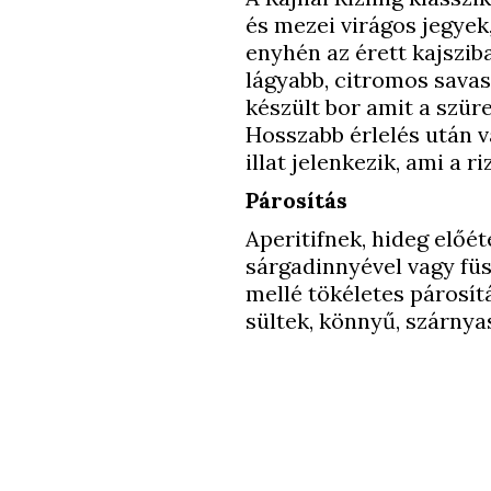
és mezei virágos jegyek,
enyhén az érett kajszib
lágyabb, citromos savas
készült bor amit a szür
Hosszabb érlelés után va
illat jelenkezik, ami a r
Párosítás
Aperitifnek, hideg előé
sárgadinnyével vagy füst
mellé tökéletes párosítá
sültek, könnyű, szárnyas