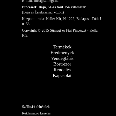
E-mail: info@sumegi.hu
Pinceszet: Baja, 51-es főút 154.kilométer
(Baja és Érsekcsanád között)
Központi iroda: Keller Kft, H-1222, Budapest, Tóth J.
u. 53
Copyright © 2015 Sümegi és Fiai Pincészet - Keller
Kft.
Termékek
Eredmények
Vendéglátás
Bortrezor
Rendelés
Kapcsolat
Szállítási feltételek
Reklamáció kezelés