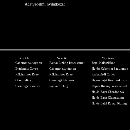
Adatvédelmi nyilatkozat
Birtokbor
Selection
Vinotéka
Cabernet sauvignon
Rajnai Rizling kései szüret
Bajai Halászlébor
Evidencia Cuvée
Cabernet sauvignon
Hajósi Cabernet Sauvignon
Kékfrankos Rozé
Kékfrankos Rozé
Szekszárdi Cuvée
Olaszrizling
Cserszegi Fűszeres
Hajós-Bajai Kékfrankos Roz
Cserszegi fűszeres
Rajnai Rizling
Rajnai Rizling kései szüret
Hajós-Bajai Chardonnay
Hajós-Bajai Olaszrizling
Hajós-Bajai Rajnai Rizling