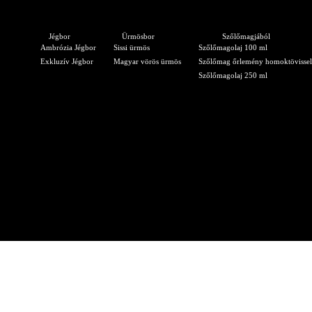
Jégbor
Ürmösbor
Szőlőmagjából
Ambrózia Jégbor
Sissi ürmös
Szőlőmagolaj 100 ml
Exkluzív Jégbor
Magyar vörös ürmös
Szőlőmag őrlemény homoktövissel
Szőlőmagolaj 250 ml