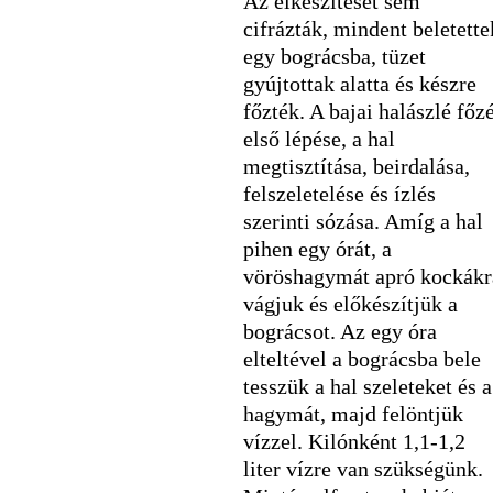
Az elkészítését sem
cifrázták, mindent beletette
egy bográcsba, tüzet
gyújtottak alatta és készre
főzték. A bajai halászlé főz
első lépése, a hal
megtisztítása, beirdalása,
felszeletelése és ízlés
szerinti sózása. Amíg a hal
pihen egy órát, a
vöröshagymát apró kockákr
vágjuk és előkészítjük a
bográcsot. Az egy óra
elteltével a bográcsba bele
tesszük a hal szeleteket és a
hagymát, majd felöntjük
vízzel. Kilónként 1,1-1,2
liter vízre van szükségünk.