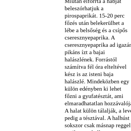
Miután elforrta a habját
beleszórhatjuk a
pirospaprikát. 15-20 perc
főzés után belekerülhet a
lébe a belsőség és a csípős
cseresznyepaprika. A
cseresznyepaprika ad igazá
pikáns ízt a bajai
halászlének. Forrástól
számítva fél óra elteltével
kész is az isteni baja
halászlé. Mindeközben egy
külön edényben ki lehet
főzni a gyufatésztát, ami
elmaradhatatlan hozzávalój
A halat külön tálalják, a lev
pedig a tésztával. A halhúst
sokszor csak másnap reggel