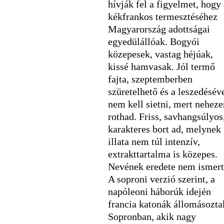
hívják fel a figyelmet, hogy 
kékfrankos termesztéséhez
Magyarország adottságai
egyedülállóak. Bogyói
közepesek, vastag héjúak,
kissé hamvasak. Jól termő
fajta, szeptemberben
szüretelhető és a leszedésév
nem kell sietni, mert neheze
rothad. Friss, savhangsúlyos
karakteres bort ad, melynek
illata nem túl intenzív,
extrakttartalma is közepes.
Nevének eredete nem ismert
A soproni verzió szerint, a
napóleoni háborúk idején
francia katonák állomásozta
Sopronban, akik nagy