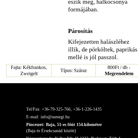
eszik meg, halkocsonya
formájában.
Párosítás
Kifejezetten halászléhez
illik, de pörköltek, paprikás
mellé is jól passzol.
Fajta: Kékfrankos,
800Ft / db -
Típus: Száraz
Zweigelt
Megrendelem
Tel/Fax: +36-79-325-766, +36-1-226-1435
E-mail: info@sumegi.hu
Pinceszet: Baja, 51-es főút 154.kilométer
(Baja és Érsekcsanád között)