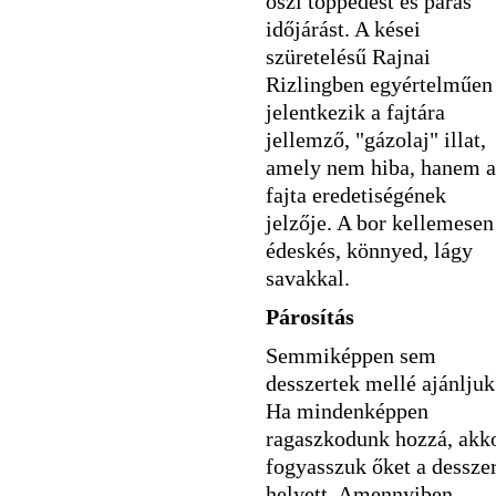
őszi töppedést és párás
időjárást. A kései
szüretelésű Rajnai
Rizlingben egyértelműen
jelentkezik a fajtára
jellemző, "gázolaj" illat,
amely nem hiba, hanem a
fajta eredetiségének
jelzője. A bor kellemesen
édeskés, könnyed, lágy
savakkal.
Párosítás
Semmiképpen sem
desszertek mellé ajánljuk
Ha mindenképpen
ragaszkodunk hozzá, akk
fogyasszuk őket a desszer
helyett. Amennyiben