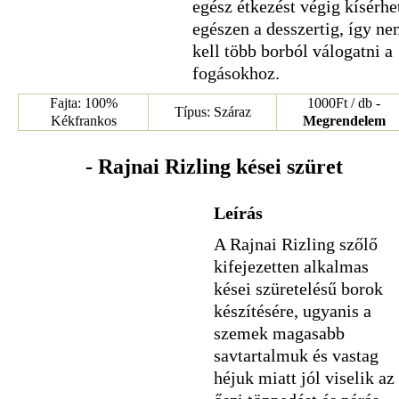
egész étkezést végig kísérhe
egészen a desszertig, így n
kell több borból válogatni a
fogásokhoz.
Fajta: 100%
1000Ft / db -
Típus: Száraz
Kékfrankos
Megrendelem
- Rajnai Rizling kései szüret
Leírás
A Rajnai Rizling szőlő
kifejezetten alkalmas
kései szüretelésű borok
készítésére, ugyanis a
szemek magasabb
savtartalmuk és vastag
héjuk miatt jól viselik az