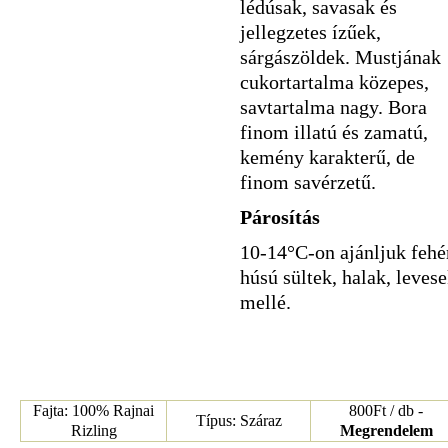
lédúsak, savasak és
jellegzetes ízűek,
sárgászöldek. Mustjának
cukortartalma közepes,
savtartalma nagy. Bora
finom illatú és zamatú,
kemény karakterű, de
finom savérzetű.
Párosítás
10-14°C-on ajánljuk fehé
húsú sültek, halak, leves
mellé.
Fajta: 100% Rajnai
800Ft / db -
Típus: Száraz
Rizling
Megrendelem