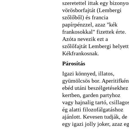
szeretettel ittak egy bizonyo
vörösborfajtát (Lembergi
szőlőből) és francia
papírpénzzel, azaz "kék
frankosokkal" fizettek érte.
Azóta nevezik ezt a
szőlőfajtát Lembergi helyett
Kékfrankosnak.
Párosítás
Igazi könnyed, illatos,
gyümölcsös bor. Aperitifkén
ebéd utáni beszélgetésekhez
kertben, garden partyhoz
vagy hajnalig tartó, csillago
ég alatti filozofálgatáshoz
ajánlott. Kevesen tudják, de
egy igazi jolly joker, azaz e