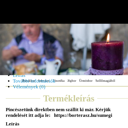
Szekszárdi Cuvée
1,000Ft
Kosárba rakom
Cikkszám:
CSZ12
Kategória:
Vinotéka
Leírás
További információk
Birtokbor
Selection
Vinotéka
Jégbor
Ürmösbor
Szőlőmagjából
Vélemények (0)
Termékleírás
Pincészetünk direktben nem szállít ki már. Kérjük
rendelését itt adja le: https://borterasz.hu/sumegi
Leírás