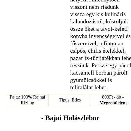
viszont nem riadunk
vissza egy kis kulináris
kalandozástól, kóstoljuk
össze őket a távol-keleti
konyha ínyencségeivel és
fűszereivel, a finoman
csípős, chilis ételekkel,
pazar íz-tűzijátékban lehe
részünk. Persze egy pácol
kacsamell borban párolt
gyümölcsökkel is
telitalálat lehet
Fajta: 100% Rajnai
800Ft / db -
Típus: Édes
Rizling
Megrendelem
- Bajai Halászlébor