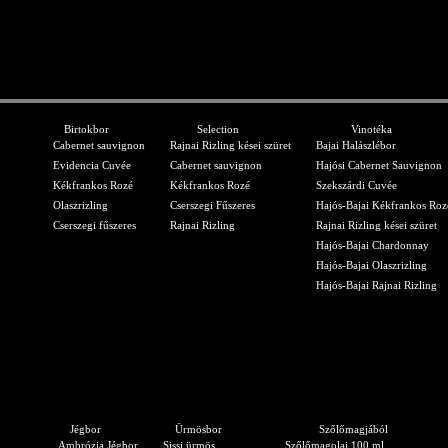
Birtokbor
Selection
Vinotéka
Cabernet sauvignon
Rajnai Rizling kései szüret
Bajai Halászlébor
Evidencia Cuvée
Cabernet sauvignon
Hajósi Cabernet Sauvignon
Kékfrankos Rozé
Kékfrankos Rozé
Szekszárdi Cuvée
Olaszrizling
Cserszegi Fűszeres
Hajós-Bajai Kékfrankos Roz
Cserszegi fűszeres
Rajnai Rizling
Rajnai Rizling kései szüret
Hajós-Bajai Chardonnay
Hajós-Bajai Olaszrizling
Hajós-Bajai Rajnai Rizling
Jégbor
Ürmösbor
Szőlőmagjából
Ambrózia Jégbor
Sissi ürmös
Szőlőmagolaj 100 ml