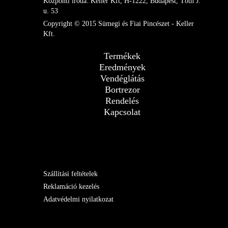
Központi iroda: Keller Kft, H-1222, Budapest, Tóth J.
u. 53
Copyright © 2015 Sümegi és Fiai Pincészet - Keller
Kft.
Termékek
Eredmények
Vendéglátás
Bortrezor
Rendelés
Kapcsolat
Szállítási feltételek
Reklamáció kezelés
Adatvédelmi nyilatkozat