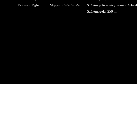
Exkluzív Jégbor
Magyar vörös ürmös
Szőlőmag őrlemény homoktövissel
Szőlőmagolaj 250 ml