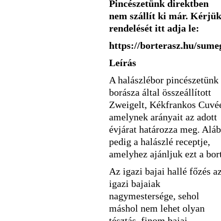
Pincészetünk direktben
nem szállít ki már. Kérjü
rendelését itt adja le:
https://borterasz.hu/sume
Leírás
A halászlébor pincészetünk
borásza által összeállított
Zweigelt, Kékfrankos Cuvé
amelynek arányait az adott
évjárat határozza meg. Alá
pedig a halászlé receptje,
amelyhez ajánljuk ezt a bort
Az igazi bajai hallé főzés a
igazi bajaiak
nagymestersége, sehol
máshol nem lehet olyan
tésztás, finom bajai