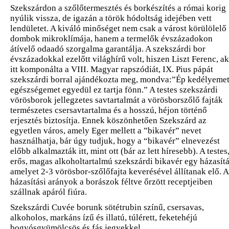
Szekszárdon a szőlőtermesztés és borkészítés a római korig
nyúlik vissza, de igazán a török hódoltság idejében vett
lendületet. A kiváló minőséget nem csak a várost körülölelő
dombok mikroklímája, hanem a termelők évszázadokon
átívelő odaadó szorgalma garantálja. A szekszárdi bor
évszázadokkal ezelőtt világhírű volt, hiszen Liszt Ferenc, ak
itt komponálta a VIII. Magyar rapszódiát, IX. Pius pápát
szekszárdi borral ajándékozta meg, mondva:”Ép kedélyemet
egészségemet egyedül ez tartja fönn.” A testes szekszárdi
vörösborok jellegzetes savtartalmát a vörösborszőlő fajták
természetes csersavtartalma és a hosszú, héjon történő
erjesztés biztosítja. Ennek köszönhetően Szekszárd az
egyetlen város, amely Eger mellett a ”bikavér” nevet
használhatja, bár úgy tudjuk, hogy a “bikavér” elnevezést
előbb alkalmazták itt, mint ott (bár az lett híresebb). A testes
erős, magas alkoholtartalmú szekszárdi bikavér egy házasítá
amelyet 2-3 vörösbor-szőlőfajta keverésével állítanak elő. A
házasítási arányok a borászok féltve őrzött receptjeiben
szállnak apáról fiúra.
Szekszárdi Cuvée borunk sötétrubin színű, csersavas,
alkoholos, markáns ízű és illatú, túlérett, feketehéjú
bogyósgyümölcsös és fás jegyekkel.