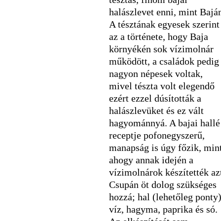
halászlevet enni, mint Bajá
A tésztának egyesek szerint
az a története, hogy Baja
környékén sok vízimolnár
működött, a családok pedig
nagyon népesek voltak,
mivel tészta volt elegendő
ezért ezzel dúsították a
halászlevüket és ez vált
hagyománnyá. A bajai hallé
receptje pofonegyszerű,
manapság is úgy főzik, min
ahogy annak idején a
vízimolnárok készítették az
Csupán öt dolog szükséges
hozzá; hal (lehetőleg ponty)
víz, hagyma, paprika és só.