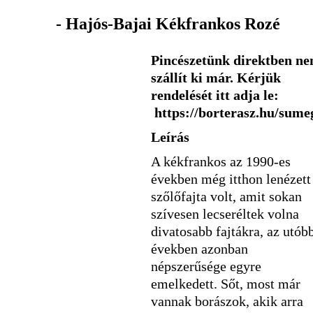
- Hajós-Bajai Kékfrankos Rozé
Pincészetünk direktben n
szállít ki már. Kérjük
rendelését itt adja le:
https://borterasz.hu/sume
Leírás
A kékfrankos az 1990-es
években még itthon lenézett
szőlőfajta volt, amit sokan
szívesen lecseréltek volna
divatosabb fajtákra, az utób
években azonban
népszerűsége egyre
emelkedett. Sőt, most már
vannak borászok, akik arra