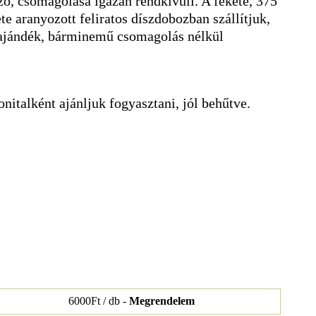
zó, csomagolása igazán rendkívüli. A fekete, 375
te aranyozott feliratos díszdobozban szállítjuk,
ajándék, bárminemű csomagolás nélkül
nitalként ajánljuk fogyasztani, jól behűtve.
6000Ft / db -
Megrendelem