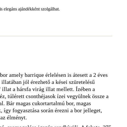
s elegáns ajándékként szolgálhat.
bor amely barrique érlelésen is átesett a 2 éves
 illatában jól érezhető a kései szüretelésű
illat a hársfa virág illat mellett. Ízében a
z, túlérett csonthéjasok ízei vegyülnek össze a
al. Bár magas cukortartalmú bor, magas
 így fogyasztása során érezni a bor jelleget,
az élményt.