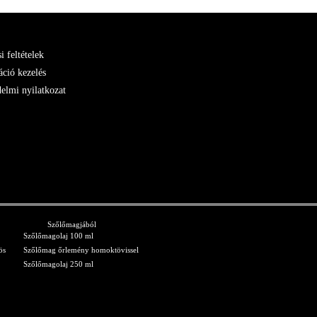
si feltételek
ció kezelés
elmi nyilatkozat
Szőlőmagjából
Szőlőmagolaj 100 ml
ös
Szőlőmag őrlemény homoktövissel
Szőlőmagolaj 250 ml