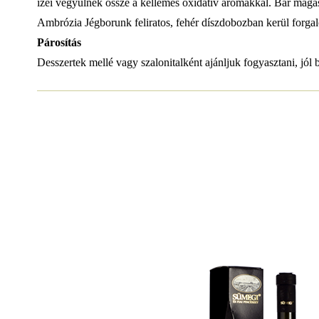
ízei vegyülnek össze a kellemes oxidatív aromákkal. Bár maga
Ambrózia Jégborunk feliratos, fehér díszdobozban kerül forgal
Párosítás
Desszertek mellé vagy szalonitalként ajánljuk fogyasztani, jól 