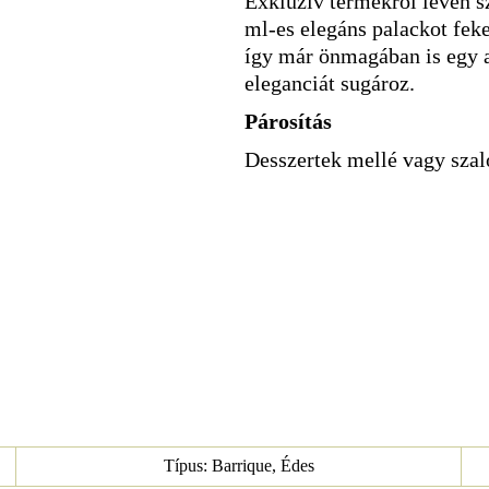
Exkluzív termékről lévén s
ml-es elegáns palackot feke
így már önmagában is egy 
eleganciát sugároz.
Párosítás
Desszertek mellé vagy szalo
Típus: Barrique, Édes