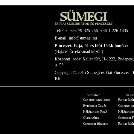
Tel/Fax: +36-79-325-766, +36-1-226-1435
E-mail: info@sumegi.hu
Pinceszet: Baja, 51-es főút 154.kilométer
(Baja és Érsekcsanád között)
Központi iroda: Keller Kft, H-1222, Budapest,
u. 53
Copyright © 2015 Sümegi és Fiai Pincészet - 
Kft.
Birtokbor
Selec
Cabernet sauvignon
Rajnai Rizl
Evidencia Cuvée
Cabernet s
Kékfrankos Rozé
Kékfrankos
Olaszrizling
Cserszegi F
Cserszegi fűszeres
Rajnai Rizl