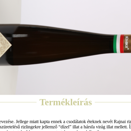
Termékleírás
vezése. Jellege miatt kapta ennek a csodálatok éteknek nevét Rajnai ri
 szüretelésű rizlingekre jellemző “dízel” illat a hársfa virág illat mellet