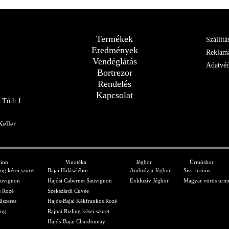
Termékek
Szállítá
Eredmények
Reklamá
Vendéglátás
Adatvéd
Bortrezor
Rendelés
Kapcsolat
 Tóth J.
Keller
tion
Vinotéka
Jégbor
Ürmösbor
ing kései szüret
Bajai Halászlébor
Ambrózia Jégbor
Sissi ürmös
auvignon
Hajósi Cabernet Sauvignon
Exkluzív Jégbor
Magyar vörös ürm
 Rozé
Szekszárdi Cuvée
űszeres
Hajós-Bajai Kékfrankos Rozé
ing
Rajnai Rizling kései szüret
Hajós-Bajai Chardonnay