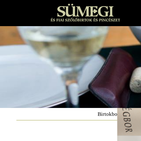
Birtokbor
S