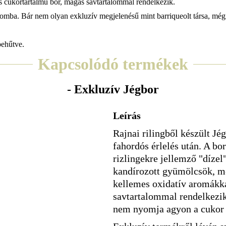
s cukortartalmú bor, magas savtartalommal rendelkezik.
omba. Bár nem olyan exkluzív megjelenésű mint barriqueolt társa, mégi
behűtve.
Kapcsolódó termékek
- Exkluzív Jégbor
Leírás
Rajnai rilingből készült Jég
fahordós érlelés után. A bor
rizlingekre jellemző "dízel" 
kandírozott gyümölcsök, mé
kellemes oxidatív aromákk
savtartalommal rendelkezik,
nem nyomja agyon a cukor 