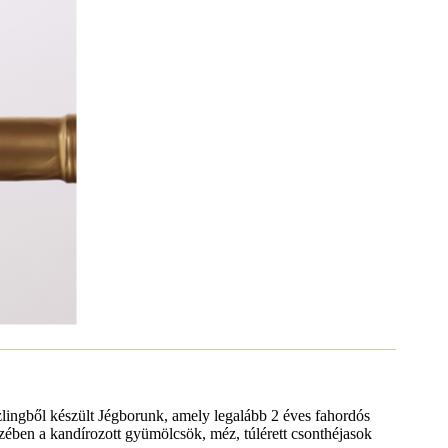
zlingből készült Jégborunk, amely legalább 2 éves fahordós
t. Ízében a kandírozott gyümölcsök, méz, túlérett csonthéjasok