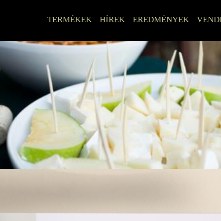
TERMÉKEK
HÍREK
EREDMÉNYEK
VEND
election
Vinotéka
Jégbor
Ürmösbor