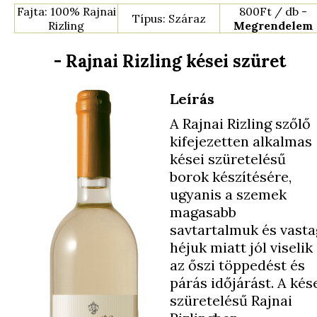
Fajta: 100% Rajnai
800Ft / db -
Típus: Száraz
Rizling
Megrendelem
- Rajnai Rizling kései szüret
Leírás
A Rajnai Rizling szőlő
kifejezetten alkalmas
kései szüretelésű
borok készítésére,
ugyanis a szemek
magasabb
savtartalmuk és vasta
héjuk miatt jól viselik
az őszi töppedést és
párás időjárást. A kés
szüretelésű Rajnai