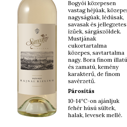
Bogyói közepesen
vastag héjúak, közepe
nagyságúak, lédúsak,
savasak és jellegzetes
ízűek, sárgászöldek.
Mustjának
cukortartalma
közepes, savtartalma
nagy. Bora finom illat
és zamatú, kemény
karakterű, de finom
savérzetű.
Párosítás
10-14°C-on ajánljuk
fehér húsú sültek,
halak, levesek mellé.