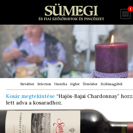
1
Birtokbor
Selection
Vinotéka
Jégbor
Ürmösbor
Szőlőmagjából
Kosár megtekintése
“Hajós-Bajai Chardonnay” hozz
lett adva a kosaradhoz.