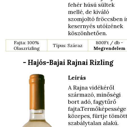
fehér húsú sültek
mellé, de kiváló
szomjoltó fröccsben i
kesernyés utóízének
köszönhetően.
Fajta: 100%
800Ft / db -
Típus: Száraz
Olaszrizling
Megrendelem
- Hajós-Bajai Rajnai Rizling
Leírás
A Rajna vidékéről
származó, minőségi
bort adó, fagytűrő
fajta.Termőképessége
közepes, fürtje tömött
szabálytalan alakú.