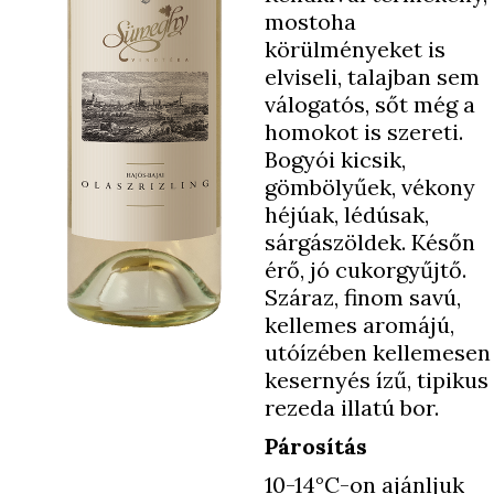
mostoha
körülményeket is
elviseli, talajban sem
válogatós, sőt még a
homokot is szereti.
Bogyói kicsik,
gömbölyűek, vékony
héjúak, lédúsak,
sárgászöldek. Későn
érő, jó cukorgyűjtő.
Száraz, finom savú,
kellemes aromájú,
utóízében kellemesen
kesernyés ízű, tipikus
rezeda illatú bor.
Párosítás
10-14°C-on ajánljuk