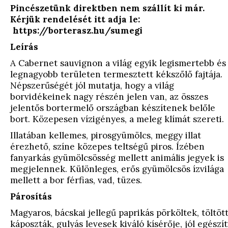
Pincészetünk direktben nem szállít ki már.
Kérjük rendelését itt adja le:
https://borterasz.hu/sumegi
Leírás
A Cabernet sauvignon a világ egyik legismertebb és
legnagyobb területen termesztett kékszőlő fajtája.
Népszerűségét jól mutatja, hogy a világ
borvidékeinek nagy részén jelen van, az összes
jelentős bortermelő országban készítenek belőle
bort. Közepesen vízigényes, a meleg klímát szereti.
Illatában kellemes, pirosgyümölcs, meggy illat
érezhető, színe közepes teltségű piros. Ízében
fanyarkás gyümölcsösség mellett animális jegyek is
megjelennek. Különleges, erős gyümölcsös ízvilága
mellett a bor férfias, vad, tüzes.
Párosítás
Magyaros, bácskai jellegű paprikás pörköltek, töltöt
káposzták, gulyás levesek kiváló kísérője, jól egészít