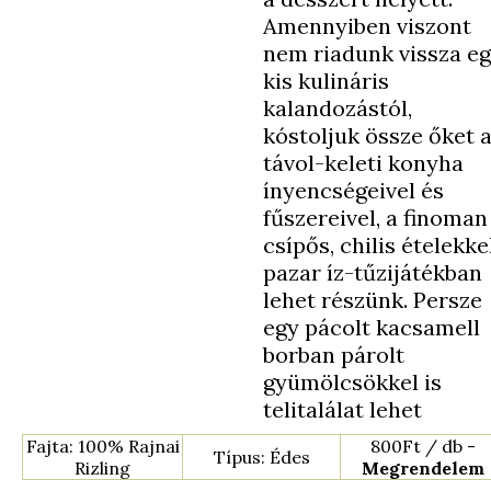
Amennyiben viszont
nem riadunk vissza e
kis kulináris
kalandozástól,
kóstoljuk össze őket 
távol-keleti konyha
ínyencségeivel és
fűszereivel, a finoman
csípős, chilis ételekkel
pazar íz-tűzijátékban
lehet részünk. Persze
egy pácolt kacsamell
borban párolt
gyümölcsökkel is
telitalálat lehet
Fajta: 100% Rajnai
800Ft / db -
Típus: Édes
Rizling
Megrendelem