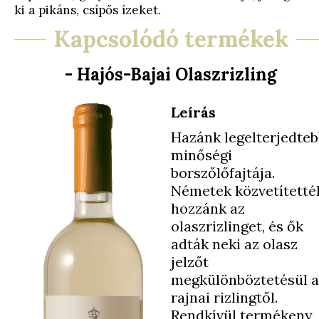
ki a pikáns, csípős ízeket.
Kapcsolódó termékek
- Hajós-Bajai Olaszrizling
Leírás
Hazánk legelterjedte
minőségi
borszőlőfajtája.
Németek közvetítetté
hozzánk az
olaszrizlinget, és ők
adták neki az olasz
jelzőt
megkülönböztetésül a
rajnai rizlingtől.
Rendkívül termékeny,