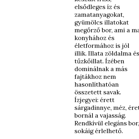
elsődleges íz és
zamatanyagokat,
gyümölcs illatokat
megőrző bor, ami a m
konyhához és
életformához is jól
illik. Illata zöldalma é
tűzkőillat. Ízében
dominálnak a más
fajtákhoz nem
hasonlíthatóan
összetett savak.
Ízjegyei: érett
sárgadinnye, méz, ére
bornál a vajasság.
Rendkívül elegáns bor
sokáig érlelhető.