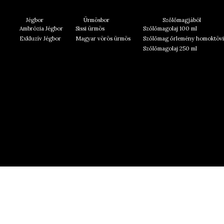
Jégbor
Ürmösbor
Szőlőmagjából
Ambrózia Jégbor
Sissi ürmös
Szőlőmagolaj 100 ml
Exkluzív Jégbor
Magyar vörös ürmös
Szőlőmag őrlemény homoktövi
Szőlőmagolaj 250 ml