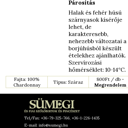
Párosítás
Halak és fehér húsú
szárnyasok kísérője
lehet, de
karakteresebb,
nehezebb változatai a
borjúhúsból készült
ételekhez ajánlhatók.
Szervírozási
hőmérséklet: 10-14°C.
Fajta: 100%
800Ft / db -
Típus: Száraz
Chardonnay
Megrendelem
Tel/Fax: +36-79-325-766, +36-1-226-1435
E-mail: info@sumegi.hu