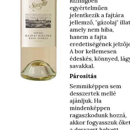
Rizlingben
egyértelműen
jelentkezik a fajtára
jellemző, "gázolaj" illat
amely nem hiba,
hanem a fajta
eredetiségének jelzője
A bor kellemesen
édeskés, könnyed, lág
savakkal.
Párosítás
Semmiképpen sem
desszertek mellé
ajánljuk. Ha
mindenképpen
ragaszkodunk hozzá,
akkor fogyasszuk őke
a desszert helyett.