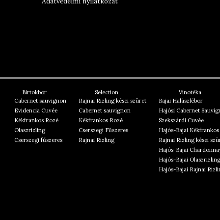
Adatvédelmi nyilatkozat
Birtokbor
Selection
Vinotéka
Cabernet sauvignon
Rajnai Rizling kései szüret
Bajai Halászlébor
Evidencia Cuvée
Cabernet sauvignon
Hajósi Cabernet Sauvi
Kékfrankos Rozé
Kékfrankos Rozé
Szekszárdi Cuvée
Olaszrizling
Cserszegi Fűszeres
Hajós-Bajai Kékfrankos
Cserszegi fűszeres
Rajnai Rizling
Rajnai Rizling kései szü
Hajós-Bajai Chardonna
Hajós-Bajai Olaszrizlin
Hajós-Bajai Rajnai Rizl