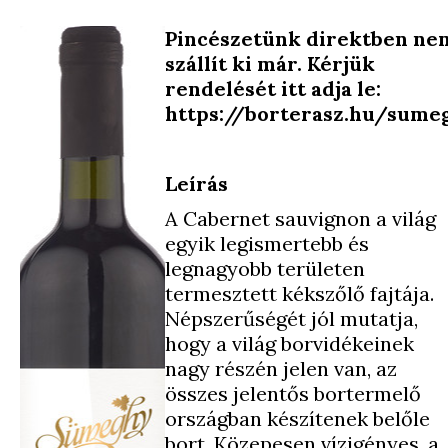
Pincészetünk direktben ne
szállít ki már. Kérjük
rendelését itt adja le:
https://borterasz.hu/sume
Leírás
A Cabernet sauvignon a világ
egyik legismertebb és
legnagyobb területen
termesztett kékszőlő fajtája.
Népszerűségét jól mutatja,
hogy a világ borvidékeinek
nagy részén jelen van, az
összes jelentős bortermelő
országban készítenek belőle
bort. Közepesen vízigényes, a