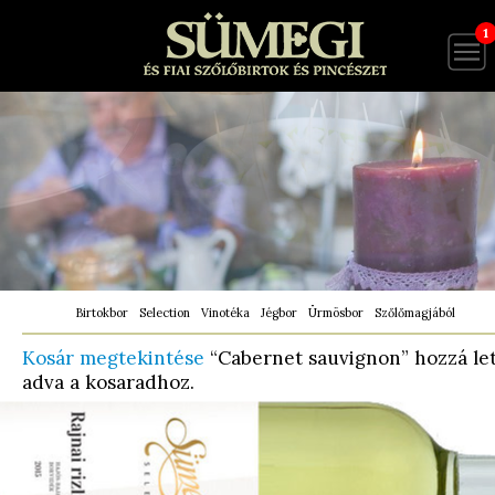
1
Birtokbor
Selection
Vinotéka
Jégbor
Ürmösbor
Szőlőmagjából
Kosár megtekintése
“Cabernet sauvignon” hozzá le
adva a kosaradhoz.