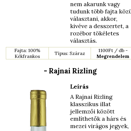
nem akarunk vagy
tudunk több fajta köz
választani, akkor,
kivéve a desszertet, a
rozébor tökéletes
választás.
Fajta: 100%
1100Ft / db -
Típus: Száraz
Kékfrankos
Megrendelem
- Rajnai Rizling
Leírás
A Rajnai Rizling
klasszikus illat
jellemzői között
említhetők a hárs és
mezei virágos jegyek,