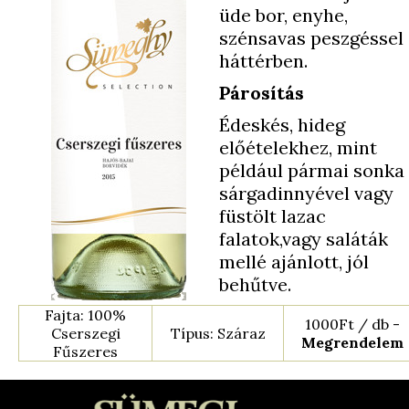
üde bor, enyhe,
szénsavas peszgéssel
háttérben.
Párosítás
Édeskés, hideg
előételekhez, mint
például pármai sonka
sárgadinnyével vagy
füstölt lazac
falatok,vagy saláták
mellé ajánlott, jól
behűtve.
Fajta: 100%
1000Ft / db -
Cserszegi
Típus: Száraz
Megrendelem
Fűszeres