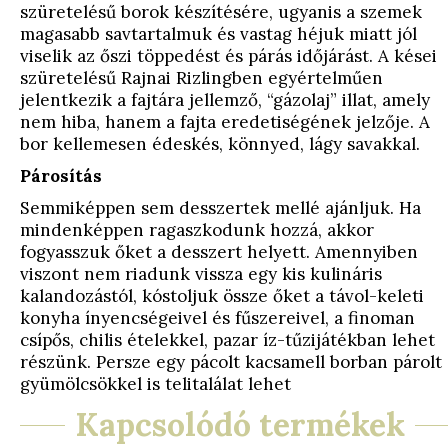
szüretelésű borok készítésére, ugyanis a szemek
magasabb savtartalmuk és vastag héjuk miatt jól
viselik az őszi töppedést és párás időjárást. A kései
szüretelésű Rajnai Rizlingben egyértelműen
jelentkezik a fajtára jellemző, “gázolaj” illat, amely
nem hiba, hanem a fajta eredetiségének jelzője. A
bor kellemesen édeskés, könnyed, lágy savakkal.
Párosítás
Semmiképpen sem desszertek mellé ajánljuk. Ha
mindenképpen ragaszkodunk hozzá, akkor
fogyasszuk őket a desszert helyett. Amennyiben
viszont nem riadunk vissza egy kis kulináris
kalandozástól, kóstoljuk össze őket a távol-keleti
konyha ínyencségeivel és fűszereivel, a finoman
csípős, chilis ételekkel, pazar íz-tűzijátékban lehet
részünk. Persze egy pácolt kacsamell borban párolt
gyümölcsökkel is telitalálat lehet
Kapcsolódó termékek