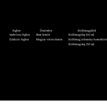
Jégbor
Ürmösbor
Szőlőmagjából
Ambrózia Jégbor
Sissi ürmös
Szőlőmagolaj 100 ml
Exkluzív Jégbor
Magyar vörös ürmös
Szőlőmag őrlemény homoktövi
Szőlőmagolaj 250 ml