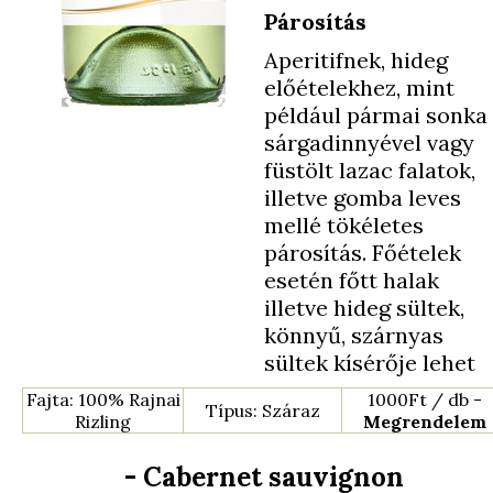
Párosítás
Aperitifnek, hideg
előételekhez, mint
például pármai sonka
sárgadinnyével vagy
füstölt lazac falatok,
illetve gomba leves
mellé tökéletes
párosítás. Főételek
esetén főtt halak
illetve hideg sültek,
könnyű, szárnyas
sültek kísérője lehet
Fajta: 100% Rajnai
1000Ft / db -
Típus: Száraz
Rizling
Megrendelem
- Cabernet sauvignon