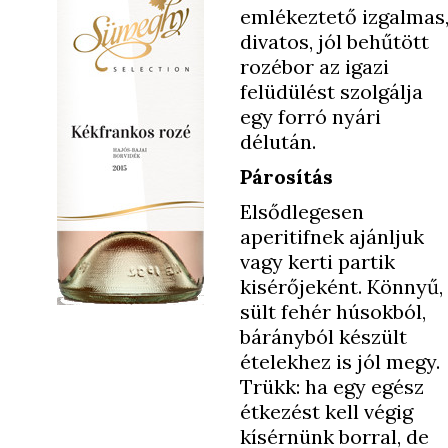
emlékeztető izgalmas
divatos, jól behűtött
rozébor az igazi
felüdülést szolgálja
egy forró nyári
délután.
Párosítás
Elsődlegesen
aperitifnek ajánljuk
vagy kerti partik
kisérőjeként. Könnyű,
sült fehér húsokból,
bárányból készült
ételekhez is jól megy.
Trükk: ha egy egész
étkezést kell végig
kísérnünk borral, de