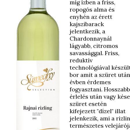
míg ízben a friss,
ropogós alma és
enyhén az érett
kajszibarack
jelentkezik, a
Chardonnaynál
lágyabb, citromos
savassággal. Friss,
reduktív
technológiával készül
bor amit a szüret után
évben érdemes
fogyasztani. Hosszabb
érlelés után vagy kése
szüret esetén
kifejezett "dízel" illat
jelenkezik, ami a rizli
természetes velejárój