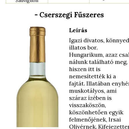
Sauvignon
- Cserszegi Fűszeres
Leírás
Igazi divatos, könnyed
illatos bor.
Hungarikum, azaz csa
nálunk található meg,
hiszen itt is
nemesítették ki a
fajtát. Illatában enyhé
muskotályos, ami
száraz ízében is
visszaköszön,
köszönhetően egyik
felmenőjének, Irsai
Olivérnek. Kifejezette