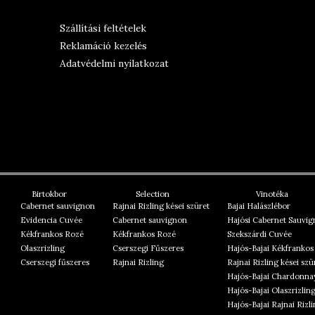
Szállítási feltételek
Reklamáció kezelés
Adatvédelmi nyilatkozat
Birtokbor
Selection
Vinotéka
Cabernet sauvignon
Rajnai Rizling kései szüret
Bajai Halászlébor
Evidencia Cuvée
Cabernet sauvignon
Hajósi Cabernet Sauvi
Kékfrankos Rozé
Kékfrankos Rozé
Szekszárdi Cuvée
Olaszrizling
Cserszegi Fűszeres
Hajós-Bajai Kékfrankos
Cserszegi fűszeres
Rajnai Rizling
Rajnai Rizling kései szü
Hajós-Bajai Chardonna
Hajós-Bajai Olaszrizlin
Hajós-Bajai Rajnai Rizl