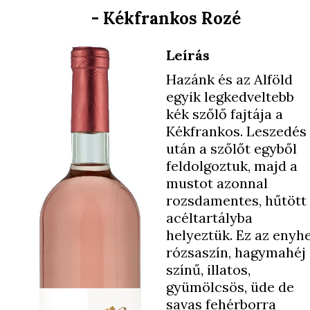
- Kékfrankos Rozé
Leírás
Hazánk és az Alföld
egyik legkedveltebb
kék szőlő fajtája a
Kékfrankos. Leszedés
után a szőlőt egyből
feldolgoztuk, majd a
mustot azonnal
rozsdamentes, hűtött
acéltartályba
helyeztük. Ez az enyh
rózsaszín, hagymahéj
színű, illatos,
gyümölcsös, üde de
savas fehérborra