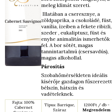
meleg klímát szereti.
Illatában a cseresznye, a
zöldpaprika, a csokoládé, füst,
vanília, ízeiben a fekete ribizli,
szeder , eukaliptusz, füst és
enyhe animalitás ismerhetők
fel. A bor sötét, magas
tannintartalmú (csersavdús),
magas alkohollal.
Párosítás
Szobahőmérsékleten ideális
kísérője gazdagon fűszerezett
bélszín, hátszín és
vadételeknek.
Fajta: 100%
Típus: Barrique,
1200Ft / db -
Cabernet
Száraz
Megrendelem