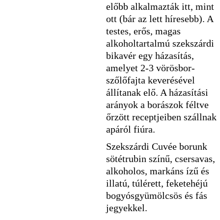
előbb alkalmazták itt, mint
ott (bár az lett híresebb). A
testes, erős, magas
alkoholtartalmú szekszárdi
bikavér egy házasítás,
amelyet 2-3 vörösbor-
szőlőfajta keverésével
állítanak elő. A házasítási
arányok a borászok féltve
őrzött receptjeiben szállnak
apáról fiúra.
Szekszárdi Cuvée borunk
sötétrubin színű, csersavas,
alkoholos, markáns ízű és
illatú, túlérett, feketehéjú
bogyósgyümölcsös és fás
jegyekkel.