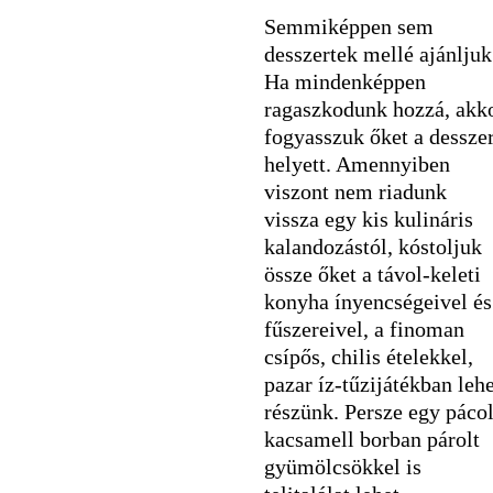
Semmiképpen sem
desszertek mellé ajánljuk
Ha mindenképpen
ragaszkodunk hozzá, akk
fogyasszuk őket a desszer
helyett. Amennyiben
viszont nem riadunk
vissza egy kis kulináris
kalandozástól, kóstoljuk
össze őket a távol-keleti
konyha ínyencségeivel és
fűszereivel, a finoman
csípős, chilis ételekkel,
pazar íz-tűzijátékban lehe
részünk. Persze egy pácol
kacsamell borban párolt
gyümölcsökkel is