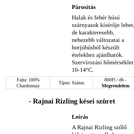
Párosítás
Halak és fehér húsú
szárnyasok kísérője lehet
de karakteresebb,
nehezebb változatai a
borjúhúsból készült
ételekhez ajánlhatók.
Szervírozási hőmérséklet
10-14°C.
Fajta: 100%
800Ft / db -
Típus: Száraz
Chardonnay
Megrendelem
- Rajnai Rizling kései szüret
Leírás
A Rajnai Rizling szőlő