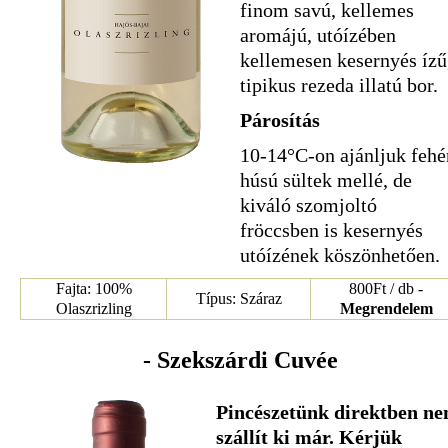
finom savú, kellemes
aromájú, utóízében
kellemesen kesernyés ízű
tipikus rezeda illatú bor.
Párosítás
10-14°C-on ajánljuk fehé
húsú sültek mellé, de
kiváló szomjoltó
fröccsben is kesernyés
utóízének köszönhetően.
Fajta: 100%
800Ft / db -
Típus: Száraz
Olaszrizling
Megrendelem
- Szekszárdi Cuvée
Pincészetünk direktben n
szállít ki már. Kérjük