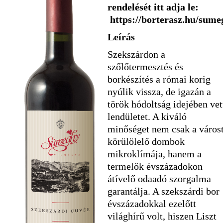
rendelését itt adja le:
https://borterasz.hu/sume
Leírás
Szekszárdon a
szőlőtermesztés és
borkészítés a római korig
nyúlik vissza, de igazán a
török hódoltság idejében vet
lendületet. A kiváló
minőséget nem csak a város
körülölelő dombok
mikroklímája, hanem a
termelők évszázadokon
átívelő odaadó szorgalma
garantálja. A szekszárdi bor
évszázadokkal ezelőtt
világhírű volt, hiszen Liszt