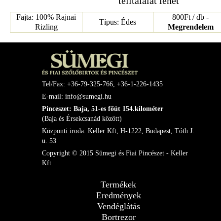
telitalálat lehet
Fajta: 100% Rajnai
800Ft / db -
Típus: Édes
Rizling
Megrendelem
Tel/Fax: +36-79-325-766, +36-1-226-1435
E-mail: info@sumegi.hu
Pinceszet: Baja, 51-es főút 154.kilométer
(Baja és Érsekcsanád között)
Központi iroda: Keller Kft, H-1222, Budapest, Tóth J.
u. 53
Copyright © 2015 Sümegi és Fiai Pincészet - Keller
Kft.
Termékek
Eredmények
Vendéglátás
Bortrezor