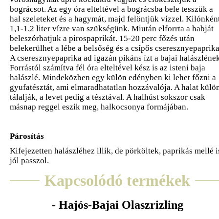
bográcsot. Az egy óra elteltével a bográcsba bele tesszük a
hal szeleteket és a hagymát, majd felöntjük vízzel. Kilónkén
1,1-1,2 liter vízre van szükségünk. Miután elforrta a habját
beleszórhatjuk a pirospaprikát. 15-20 perc főzés után
belekerülhet a lébe a belsőség és a csípős cseresznyepaprika
A cseresznyepaprika ad igazán pikáns ízt a bajai halászlének
Forrástól számítva fél óra elteltével kész is az isteni baja
halászlé. Mindeközben egy külön edényben ki lehet főzni a
gyufatésztát, ami elmaradhatatlan hozzávalója. A halat külö
tálalják, a levet pedig a tésztával. A halhúst sokszor csak
másnap reggel eszik meg, halkocsonya formájában.
Párosítás
Kifejezetten halászléhez illik, de pörköltek, paprikás mellé i
jól passzol.
Kapcsolódó termékek
- Hajós-Bajai Olaszrizling