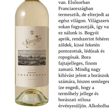
van. Elsősorban
Franciaországban
termesztik, de elterjedt a
egész világon. Világszert
sokan fogyasztják, így va
ez nálunk is. Bogyói
aprók, rendszerint fehére
zöldek, kissé feketén
pontozottak, lédúsak és
ropogósak. Bora
fajtajelleges, finom
zamatú. Mindig nagy
kihívást jelent a borászok
számára, hiszen semlege
íze engedi, hogy a
termőhely jellege és
borászati stílusa
érvényesüljön. Alkoholb