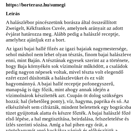
https://borterasz.hu/sumegi
Leírás
A halászlébor pincészetünk borásza által összeállított
Zweigelt, Kékfrankos Cuvée, amelynek arányait az adott
évjárat határozza meg. Alább pedig a halászlé receptje,
amelyhez ajánljuk ezt a bort.
Az igazi bajai hallé főzés az igazi bajaiak nagymestersége,
sehol máshol nem lehet olyan tésztás, finom bajai halászleve
enni, mint Baján. A tésztának egyesek szerint az a története,
hogy Baja környékén sok vízimolnár működött, a családok
pedig nagyon népesek voltak, mivel tészta volt elegendő
ezért ezzel dúsították a halászlevüket és ez vált
hagyománnyá. A bajai hallé receptje pofonegyszerű,
manapság is úgy főzik, mint ahogy annak idején a
vízimolnárok készítették azt. Csupán öt dolog szükséges
hozzá; hal (lehetőleg ponty), víz, hagyma, paprika és só. Az
elkészítését sem cifrázták, mindent beletettek egy bográcsba
tüzet gyújtottak alatta és készre főzték. A bajai halászlé főzé
első lépése, a hal megtisztítása, beirdalása, felszeletelése és
ízlés szerinti sózása. Amíg a hal pihen egy órát, a
vöröshagymát apró kockákra vágjuk és előkészítjük a