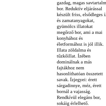
gazdag, magas savtartal
bor. Reduktív eljárással
készült friss, elsődleges í
és zamatanyagokat,
gyümölcs illatokat
megőrző bor, ami a mai
konyhához és
életformához is jól illik.
Illata zöldalma és
tűzkőillat. Ízében
dominálnak a más
fajtákhoz nem
hasonlíthatóan összetett
savak. Ízjegyei: érett
sárgadinnye, méz, érett
bornál a vajasság.
Rendkívül elegáns bor,
sokáig érlelhető.