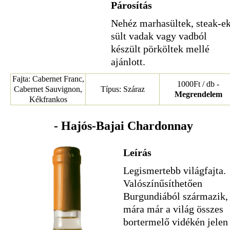
Párosítás
Nehéz marhasültek, steak-ek
sült vadak vagy vadból
készült pörköltek mellé
ajánlott.
Fajta: Cabernet Franc,
1000Ft / db -
Cabernet Sauvignon,
Típus: Száraz
Megrendelem
Kékfrankos
- Hajós-Bajai Chardonnay
Leírás
Legismertebb világfajta.
Valószínűsíthetően
Burgundiából származik,
mára már a világ összes
bortermelő vidékén jelen