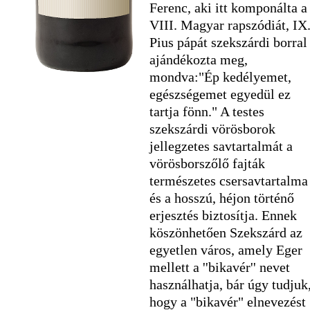
Ferenc, aki itt komponálta a
VIII. Magyar rapszódiát, IX
Pius pápát szekszárdi borral
ajándékozta meg,
mondva:"Ép kedélyemet,
egészségemet egyedül ez
tartja fönn." A testes
szekszárdi vörösborok
jellegzetes savtartalmát a
vörösborszőlő fajták
természetes csersavtartalma
és a hosszú, héjon történő
erjesztés biztosítja. Ennek
köszönhetően Szekszárd az
egyetlen város, amely Eger
mellett a ''bikavér'' nevet
használhatja, bár úgy tudjuk
hogy a "bikavér" elnevezést