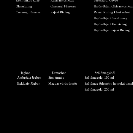
Kékfrankos Rozé
Kékfrankos Rozé
Szekszárdi Cuvée
Olaszrizling
Cserszegi Fűszeres
Hajós-Bajai Kékfrankos Roz
Cserszegi fűszeres
Rajnai Rizling
Rajnai Rizling kései szüret
Hajós-Bajai Chardonnay
Hajós-Bajai Olaszrizling
Hajós-Bajai Rajnai Rizling
Jégbor
Ürmösbor
Szőlőmagjából
Ambrózia Jégbor
Sissi ürmös
Szőlőmagolaj 100 ml
Exkluzív Jégbor
Magyar vörös ürmös
Szőlőmag őrlemény homoktövissel
Szőlőmagolaj 250 ml