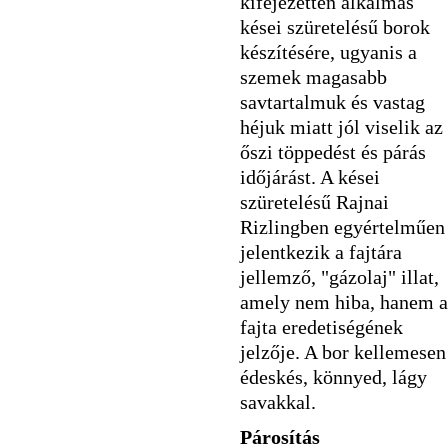
kifejezetten alkalmas
kései szüretelésű borok
készítésére, ugyanis a
szemek magasabb
savtartalmuk és vastag
héjuk miatt jól viselik az
őszi töppedést és párás
időjárást. A kései
szüretelésű Rajnai
Rizlingben egyértelműen
jelentkezik a fajtára
jellemző, "gázolaj" illat,
amely nem hiba, hanem a
fajta eredetiségének
jelzője. A bor kellemesen
édeskés, könnyed, lágy
savakkal.
Párosítás