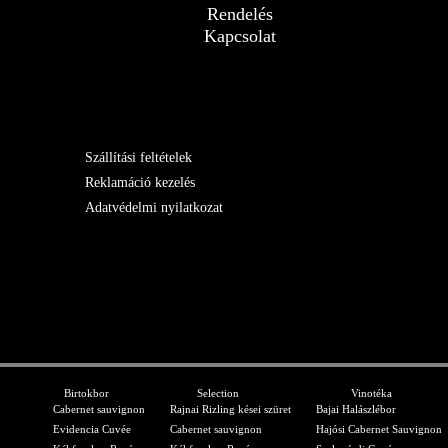
Rendelés
Kapcsolat
Szállítási feltételek
Reklamáció kezelés
Adatvédelmi nyilatkozat
Birtokbor
Selection
Vinotéka
Cabernet sauvignon
Rajnai Rizling kései szüret
Bajai Halászlébor
Evidencia Cuvée
Cabernet sauvignon
Hajósi Cabernet Sauvignon