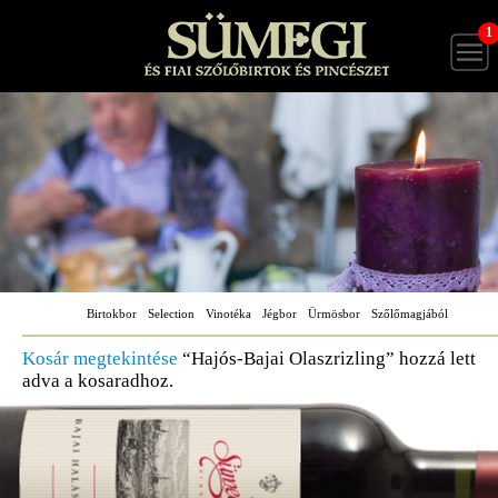
1
Birtokbor
Selection
Vinotéka
Jégbor
Ürmösbor
Szőlőmagjából
Kosár megtekintése
“Hajós-Bajai Olaszrizling” hozzá lett
adva a kosaradhoz.