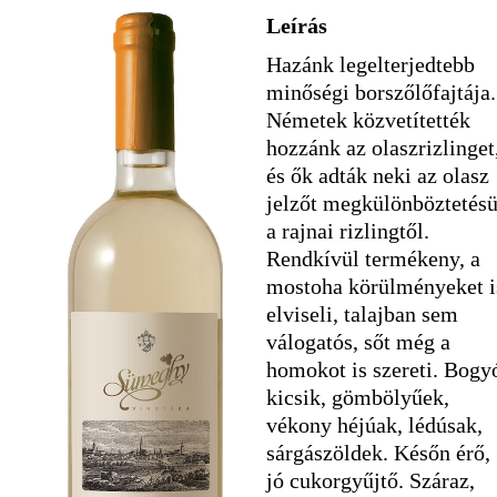
Leírás
Hazánk legelterjedtebb
minőségi borszőlőfajtája.
Németek közvetítették
hozzánk az olaszrizlinget
és ők adták neki az olasz
jelzőt megkülönböztetésü
a rajnai rizlingtől.
Rendkívül termékeny, a
mostoha körülményeket i
elviseli, talajban sem
válogatós, sőt még a
homokot is szereti. Bogy
kicsik, gömbölyűek,
vékony héjúak, lédúsak,
sárgászöldek. Későn érő,
jó cukorgyűjtő. Száraz,