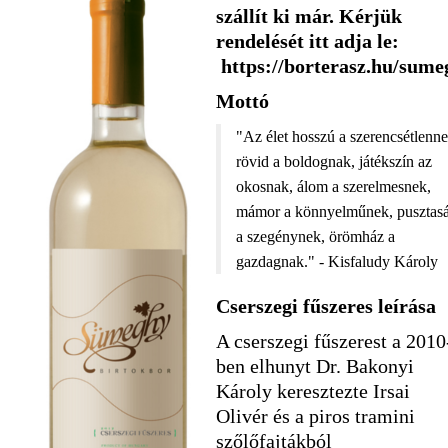
szállít ki már. Kérjük
rendelését itt adja le:
https://borterasz.hu/sume
Mottó
"Az élet hosszú a szerencsétlenn
rövid a boldognak, játékszín az
okosnak, álom a szerelmesnek,
mámor a könnyelműnek, pusztas
a szegénynek, örömház a
gazdagnak." - Kisfaludy Károly
Cserszegi fűszeres leírása
A cserszegi fűszerest a 2010
ben elhunyt Dr. Bakonyi
Károly keresztezte Irsai
Olivér és a piros tramini
szőlőfajtákból