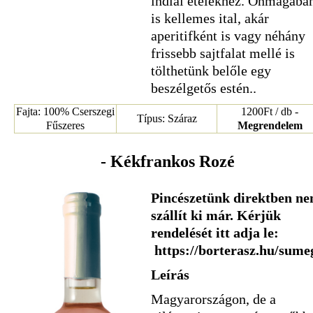
indiai ételekhez. Önmagába
is kellemes ital, akár
aperitifként is vagy néhány
frissebb sajtfalat mellé is
tölthetünk belőle egy
beszélgetős estén..
Fajta: 100% Cserszegi
1200Ft / db -
Típus: Száraz
Fűszeres
Megrendelem
- Kékfrankos Rozé
Pincészetünk direktben n
szállít ki már. Kérjük
rendelését itt adja le:
https://borterasz.hu/sume
Leírás
Magyarországon, de a