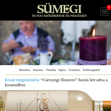
1
Birtokbor
Selection
Vinotéka
Jégbor
Ürmösbor
Szőlőmagjából
Kosár megtekintése
“Cserszegi fűszeres” hozzá lett adva a
kosaradhoz.