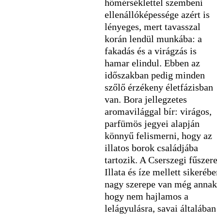
hőmérséklettel szembeni
ellenállóképessége azért is
lényeges, mert tavasszal
korán lendül munkába: a
fakadás és a virágzás is
hamar elindul. Ebben az
időszakban pedig minden
szőlő érzékeny életfázisban
van. Bora jellegzetes
aromavilággal bír: virágos,
parfümös jegyei alapján
könnyű felismerni, hogy az
illatos borok családjába
tartozik. A Cserszegi fűszer
Illata és íze mellett sikeréb
nagy szerepe van még annak
hogy nem hajlamos a
lelágyulásra, savai általában