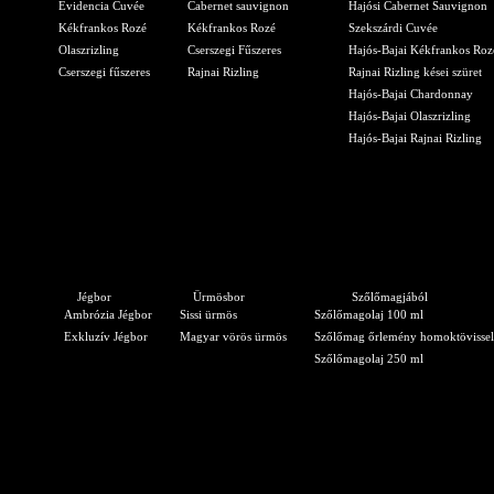
Evidencia Cuvée
Cabernet sauvignon
Hajósi Cabernet Sauvignon
Kékfrankos Rozé
Kékfrankos Rozé
Szekszárdi Cuvée
Olaszrizling
Cserszegi Fűszeres
Hajós-Bajai Kékfrankos Roz
Cserszegi fűszeres
Rajnai Rizling
Rajnai Rizling kései szüret
Hajós-Bajai Chardonnay
Hajós-Bajai Olaszrizling
Hajós-Bajai Rajnai Rizling
Jégbor
Ürmösbor
Szőlőmagjából
Ambrózia Jégbor
Sissi ürmös
Szőlőmagolaj 100 ml
Exkluzív Jégbor
Magyar vörös ürmös
Szőlőmag őrlemény homoktövissel
Szőlőmagolaj 250 ml