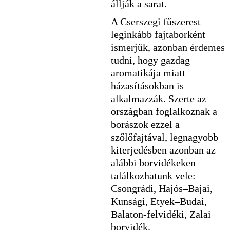
állják a sarat.
A Cserszegi fűszerest
leginkább fajtaborként
ismerjük, azonban érdemes
tudni, hogy gazdag
aromatikája miatt
házasításokban is
alkalmazzák. Szerte az
országban foglalkoznak a
borászok ezzel a
szőlőfajtával, legnagyobb
kiterjedésben azonban az
alábbi borvidékeken
találkozhatunk vele:
Csongrádi, Hajós–Bajai,
Kunsági, Etyek–Budai,
Balaton-felvidéki, Zalai
borvidék.