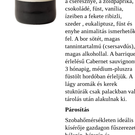
a cseresznye, a zöldpaprika,
csokoládé, füst, vanília,
ízeiben a fekete ribizli,
szeder , eukaliptusz, füst és
enyhe animalitás ismerhető
fel. A bor sötét, magas
tannintartalmú (csersavdús),
magas alkohollal. A barriqu
érlelésű Cabernet sauvignon
3 hónapig, médium-pluszra
füstölt hordóban érleljük. A
lágy aromák és kerek
stuktúrák csak palackban va
tárolás után alakulnak ki.
Párosítás
Szobahőmérsékleten ideális
kísérője gazdagon fűszereze