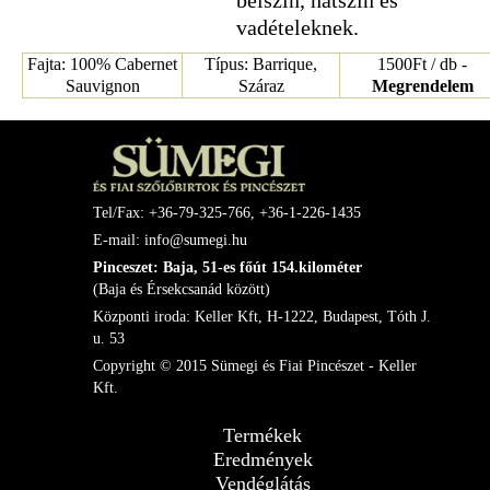
bélszín, hátszín és
vadételeknek.
Fajta: 100% Cabernet
Típus: Barrique,
1500Ft / db -
Sauvignon
Száraz
Megrendelem
Tel/Fax: +36-79-325-766, +36-1-226-1435
E-mail: info@sumegi.hu
Pinceszet: Baja, 51-es főút 154.kilométer
(Baja és Érsekcsanád között)
Központi iroda: Keller Kft, H-1222, Budapest, Tóth J.
u. 53
Copyright © 2015 Sümegi és Fiai Pincészet - Keller
Kft.
Termékek
Eredmények
Vendéglátás