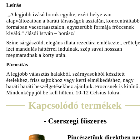
Leírás
„A legjobb ivású borok egyike, ezért helye van
alapváltozatban a baráti társaságok asztalán, koncentráltabb
formában vacsoraasztalon, egyszerűbb formája fröccsnek
kiváló.” /Jásdi István – borász/
Színe sárgászöld, elegáns illata rezedára emlékeztet, erőtelj
ízei mandulás háttérrel indulnak, szép savai hosszan
megmaradnak a korty után.
Párosítás
A legjobb választás halakból, szárnyasokból készített
ételekhez, friss sajtokhoz vagy kerti elmélkedéshez, nagy
baráti baráti beszélgetésekhez ajánljuk. Fröccsnek is kitűnő.
Mindenképp jól be kell hűteni, 10-12 Celsius fokra.
Kapcsolódó termékek
- Cserszegi fűszeres
Pincészetünk direktben n