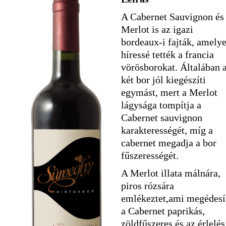
A Cabernet Sauvignon és
Merlot is az igazi
bordeaux-i fajták, amely
híressé tették a francia
vörösborokat. Általában 
két bor jól kiegészíti
egymást, mert a Merlot
lágysága tompítja a
Cabernet sauvignon
karakterességét, míg a
cabernet megadja a bor
fűszerességét.
A Merlot illata málnára,
piros rózsára
emlékeztet,ami megédesí
a Cabernet paprikás,
zöldfűszeres és az érlelés