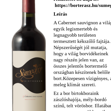
https://borterasz.hu/sume
Leírás
A Cabernet sauvignon a vilá
egyik legismertebb és
legnagyobb területen
termesztett kékszőlő fajtája.
Népszerűségét jól mutatja,
hogy a világ borvidékeinek
nagy részén jelen van, az
összes jelentős bortermelő
országban készítenek belőle
bort.Közepesen vízigényes, 
meleg klímát szereti.
Ez a bor birtokboraink
zászlóshajója, mély-bordó
színű, telt vörösbor. Illatába