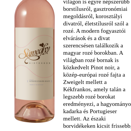
világon is egyre népszerűbb
borstílusról, gasztronómiai
megoldásról, korosztályi
divatról, életstílusról szól a
rozé. A modern fogyasztói
elvárások és a divat
szerencsésen találkozik a
magyar rozé borokban. A
világban rozé bornak is
közkedvelt Pinot noir, a
közép-európai rozé fajta a
Zweigelt mellett a
Kékfrankos, amely talán a
legszebb rozé borokat
eredményezi, a hagyományo
kadarka és Portugieser
mellett. Az északi
borvidékeken kicsit frissebb