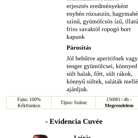
erjesztés eredményeként
enyhén rózsaszín, hagymahé
színű, gyümölcsös ízű, illatú
friss savaktól ropogó bort
kapunk
Párosítás
Jól behűtve aperitifnek vagy
tenger gyümölcsei, könnyed
sült halak, főtt, sült rákok,
könnyű sültek, saláták mellé
ajánljuk.
Fajta: 100%
1500Ft / db -
Típus: Száraz
Kékfrankos
Megrendelem
- Evidencia Cuvée
Leírás