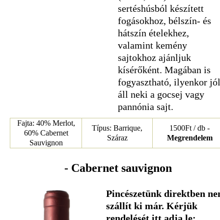
sertéshúsból készített
fogásokhoz, bélszín- és
hátszín ételekhez,
valamint kemény
sajtokhoz ajánljuk
kísérőként. Magában is
fogyasztható, ilyenkor jó
áll neki a gocsej vagy
pannónia sajt.
Fajta: 40% Merlot,
Típus: Barrique,
1500Ft / db -
60% Cabernet
Száraz
Megrendelem
Sauvignon
- Cabernet sauvignon
Pincészetünk direktben n
szállít ki már. Kérjük
rendelését itt adja le: