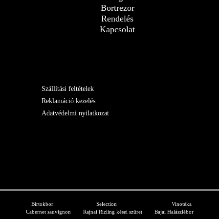
Bortrezor
Rendelés
Kapcsolat
Szállítási feltételek
Reklamáció kezelés
Adatvédelmi nyilatkozat
Birtokbor
Selection
Vinotéka
Cabernet sauvignon
Rajnai Rizling kései szüret
Bajai Halászlébor