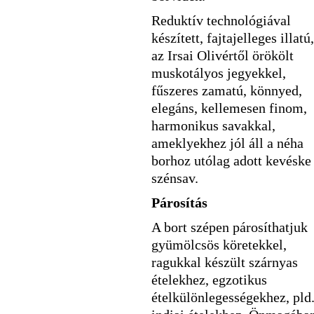
Reduktív technológiával
készített, fajtajelleges illatú,
az Irsai Olivértől örökölt
muskotályos jegyekkel,
fűszeres zamatú, könnyed,
elegáns, kellemesen finom,
harmonikus savakkal,
ameklyekhez jól áll a néha
borhoz utólag adott kevéske
szénsav.
Párosítás
A bort szépen párosíthatjuk
gyümölcsös köretekkel,
ragukkal készült szárnyas
ételekhez, egzotikus
ételkülönlegességekhez, pld