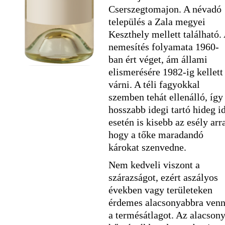
Cserszegtomajon. A névadó
település a Zala megyei
Keszthely mellett található.
nemesítés folyamata 1960-
ban ért véget, ám állami
elismerésére 1982-ig kellett
várni. A téli fagyokkal
szemben tehát ellenálló, így
hosszabb idegi tartó hideg i
esetén is kisebb az esély arr
hogy a tőke maradandó
károkat szenvedne.
Nem kedveli viszont a
szárazságot, ezért aszályos
években vagy területeken
érdemes alacsonyabbra venn
a termésátlagot. Az alacson