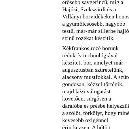
erősebb savgerincű, míg a
Hajósi, Szekszárdi és a
Villányi borvidékeken hono
a gyümölcsösebb, nagyobb
testű, már-már sillerbe hajló
színű rozékat készítik.
Kékfrankos rozé borunk
reduktív technológiával
készített bor, amelyet már
augusztusban szüretelünk,
alacsony mustfokkal. A szür
gondosan, kézzel történik,
majd kézi válogatást
követően, sürgősen a
darálóba és présbe helyezzü
a szőlőt, törkölyt, hogy miné
kevesebb oxigénnel
érintkezzen. A hűtött