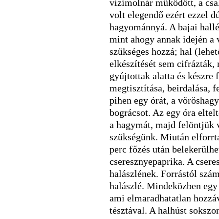
vízimolnár működött, a csa
volt elegendő ezért ezzel dú
hagyománnyá. A bajai hallé
mint ahogy annak idején a 
szükséges hozzá; hal (lehet
elkészítését sem cifrázták,
gyújtottak alatta és készre 
megtisztítása, beirdalása, f
pihen egy órát, a vöröshag
bográcsot. Az egy óra eltelt
a hagymát, majd felöntjük v
szükségünk. Miután elforrta
perc főzés után belekerülhet
cseresznyepaprika. A cseres
halászlének. Forrástól számí
halászlé. Mindeközben egy 
ami elmaradhatatlan hozzáva
tésztával. A halhúst soksz