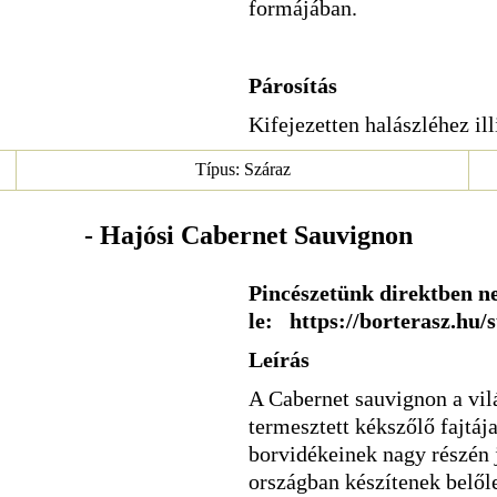
formájában.
Párosítás
Kifejezetten halászléhez ill
Típus: Száraz
- Hajósi Cabernet Sauvignon
Pincészetünk direktben ne
le: https://borterasz.hu/
Leírás
A Cabernet sauvignon a vil
termesztett kékszőlő fajtáj
borvidékeinek nagy részén j
országban készítenek belől