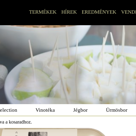
TERMÉKEK
HÍREK
EREDMÉNYEK
VEND
election
Vinotéka
Jégbor
Ürmösbor
dva a kosaradhoz.