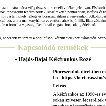
azik, mára már a világ összes bortermelő vidékén jelen van. Elsősorban
rók, rendszerint fehéres zöldek, kissé feketén pontozottak, lédúsak és 
, hogy a termőhely jellege és borászati stílusa érvényesüljön. Alkoholba
rző bor, ami a mai konyhához és életformához is jól illik. Illata zölda
, érett bornál a vajasság. Rendkívül elegáns bor, sokáig érlelhető.
b, nehezebb változatai a borjúhúsból készült ételekhez ajánlhatók. Szer
Kapcsolódó termékek
- Hajós-Bajai Kékfrankos Rozé
Pincészetünk direktben ne
le: https://borterasz.hu/
Leírás
A kékfrankos az 1990-es éve
sokan szívesen lecseréltek 
azonban népszerűsége egyr