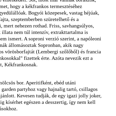
elmet, hogy a kékfrankos termesztéséhez
yedülállóak. Bogyói közepesek, vastag héjúak,
ajta, szeptemberben szüretelhető és a
i, mert nehezen rothad. Friss, savhangsúlyos,
illata nem túl intenzív, extrakttartalma is
em ismert. A soproni verzió szerint, a napóleoni
onák állomásoztak Sopronban, akik nagy
yos vörösborfajtát (Lembergi szőlőből) és francia
nkosokkal" fizettek érte. Azóta nevezik ezt a
tt, Kékfrankosnak.
mölcsös bor. Aperitifként, ebéd utáni
 garden partyhoz vagy hajnalig tartó, csillagos
ajánlott. Kevesen tudják, de egy igazi jolly joker,
ig kísérhet egészen a desszertig, így nem kell
gásokhoz.