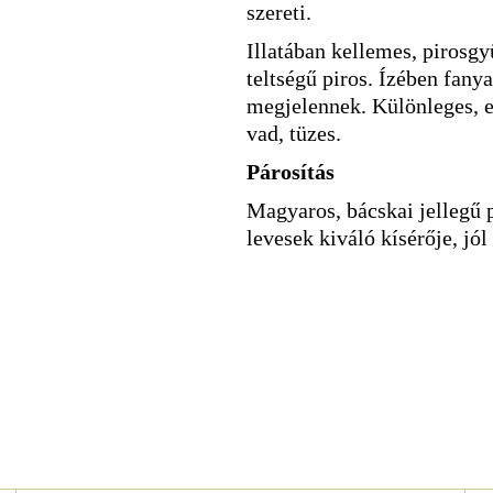
szereti.
Illatában kellemes, pirosgy
teltségű piros. Ízében fany
megjelennek. Különleges, er
vad, tüzes.
Párosítás
Magyaros, bácskai jellegű p
levesek kiváló kísérője, jól 