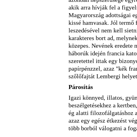
akik arra hívják fel a figy
Magyarország adottságai eg
kissé hamvasak. Jól termő f
leszedésével nem kell sietn
karakteres bort ad, melynek 
közepes. Nevének eredete n
háborúk idején francia kat
szeretettel ittak egy bizon
papírpénzzel, azaz "kék fra
szőlőfajtát Lembergi helye
Párosítás
Igazi könnyed, illatos, gyü
beszélgetésekhez a kertben,
ég alatti filozofálgatáshoz 
azaz egy egész étkezést vég
több borból válogatni a fo