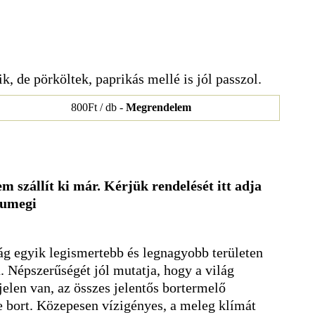
ik, de pörköltek, paprikás mellé is jól passzol.
800Ft / db -
Megrendelem
m szállít ki már. Kérjük rendelését itt adja
sumegi
ág egyik legismertebb és legnagyobb területen
a. Népszerűségét jól mutatja, hogy a világ
elen van, az összes jelentős bortermelő
e bort. Közepesen vízigényes, a meleg klímát