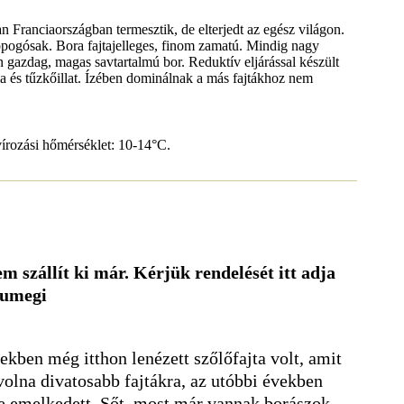
 Franciaországban termesztik, de elterjedt az egész világon.
ropogósak. Bora fajtajelleges, finom zamatú. Mindig nagy
n gazdag, magas savtartalmú bor. Reduktív eljárással készült
lma és tűzkőillat. Ízében dominálnak a más fajtákhoz nem
vírozási hőmérséklet: 10-14°C.
m szállít ki már. Kérjük rendelését itt adja
sumegi
kben még itthon lenézett szőlőfajta volt, amit
volna divatosabb fajtákra, az utóbbi években
e emelkedett. Sőt, most már vannak borászok,