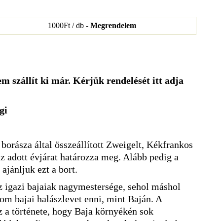
1000Ft / db -
Megrendelem
m szállít ki már. Kérjük rendelését itt adja
gi
borásza által összeállított Zweigelt, Kékfrankos
z adott évjárat határozza meg. Alább pedig a
ajánljuk ezt a bort.
az igazi bajaiak nagymestersége, sehol máshol
nom bajai halászlevet enni, mint Baján. A
z a története, hogy Baja környékén sok