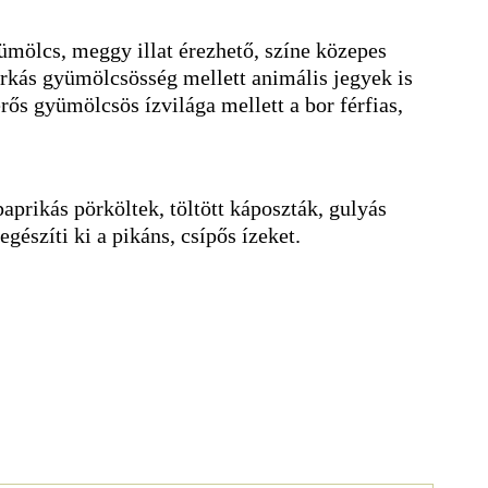
ümölcs, meggy illat érezhető, színe közepes
arkás gyümölcsösség mellett animális jegyek is
ős gyümölcsös ízvilága mellett a bor férfias,
aprikás pörköltek, töltött káposzták, gulyás
egészíti ki a pikáns, csípős ízeket.