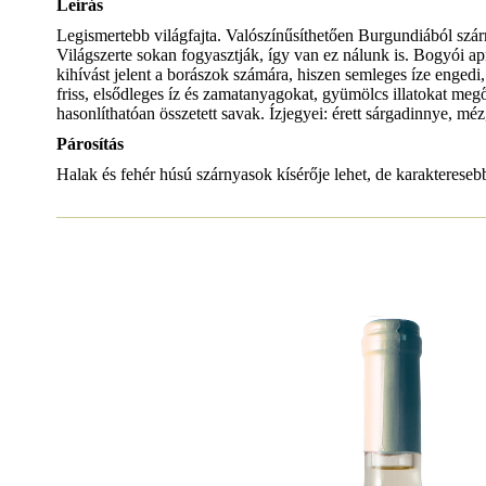
Leírás
Legismertebb világfajta. Valószínűsíthetően Burgundiából szárm
Világszerte sokan fogyasztják, így van ez nálunk is. Bogyói ap
kihívást jelent a borászok számára, hiszen semleges íze engedi
friss, elsődleges íz és zamatanyagokat, gyümölcs illatokat megő
hasonlíthatóan összetett savak. Ízjegyei: érett sárgadinnye, méz
Párosítás
Halak és fehér húsú szárnyasok kísérője lehet, de karaktereseb