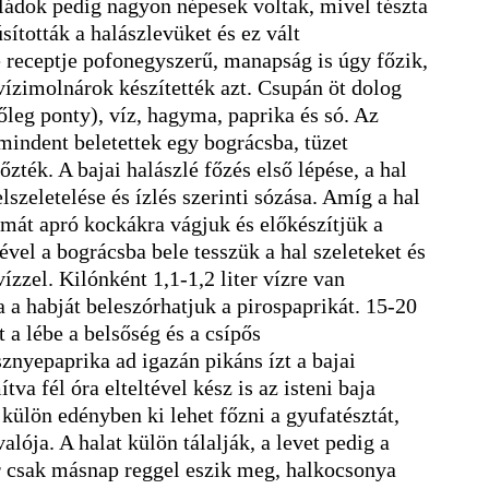
ládok pedig nagyon népesek voltak, mivel tészta
sították a halászlevüket és ez vált
 receptje pofonegyszerű, manapság is úgy főzik,
vízimolnárok készítették azt. Csupán öt dolog
őleg ponty), víz, hagyma, paprika és só. Az
 mindent beletettek egy bográcsba, tüzet
főzték. A bajai halászlé főzés első lépése, a hal
elszeletelése és ízlés szerinti sózása. Amíg a hal
ymát apró kockákra vágjuk és előkészítjük a
ével a bográcsba bele tesszük a hal szeleteket és
ízzel. Kilónként 1,1-1,2 liter vízre van
 a habját beleszórhatjuk a pirospaprikát. 15-20
 a lébe a belsőség és a csípős
znyepaprika ad igazán pikáns ízt a bajai
tva fél óra elteltével kész is az isteni baja
külön edényben ki lehet főzni a gyufatésztát,
lója. A halat külön tálalják, a levet pedig a
or csak másnap reggel eszik meg, halkocsonya