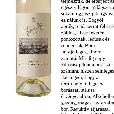
termesztik, de elterjedt a
egész világon. Világszert
sokan fogyasztják, így va
ez nálunk is. Bogyói
aprók, rendszerint fehére
zöldek, kissé feketén
pontozottak, lédúsak és
ropogósak. Bora
fajtajelleges, finom
zamatú. Mindig nagy
kihívást jelent a borászok
számára, hiszen semlege
íze engedi, hogy a
termőhely jellege és
borászati stílusa
érvényesüljön. Alkoholb
gazdag, magas savtartal
bor. Reduktív eljárással