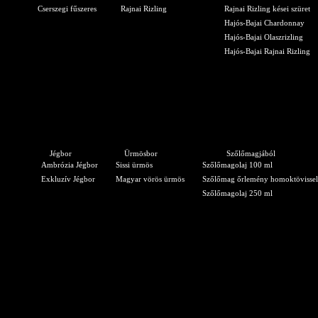
Cserszegi fűszeres
Rajnai Rizling
Rajnai Rizling kései szüret
Hajós-Bajai Chardonnay
Hajós-Bajai Olaszrizling
Hajós-Bajai Rajnai Rizling
Jégbor
Ürmösbor
Szőlőmagjából
Ambrózia Jégbor
Sissi ürmös
Szőlőmagolaj 100 ml
Exkluzív Jégbor
Magyar vörös ürmös
Szőlőmag őrlemény homoktövissel
Szőlőmagolaj 250 ml