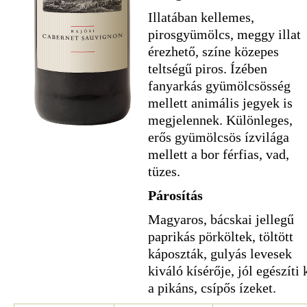
Illatában kellemes,
pirosgyümölcs, meggy illat
érezhető, színe közepes
teltségű piros. Ízében
fanyarkás gyümölcsösség
mellett animális jegyek is
megjelennek. Különleges,
erős gyümölcsös ízvilága
mellett a bor férfias, vad,
tüzes.
Párosítás
Magyaros, bácskai jellegű
paprikás pörköltek, töltött
káposzták, gulyás levesek
kiváló kísérője, jól egészíti 
a pikáns, csípős ízeket.