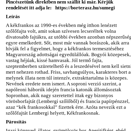
Pincészetünk direktben nem szállít ki már. Kérjük
rendelését itt adja le: https://borterasz.hu/sumegi
Leírás
A kékfrankos az 1990-es években még itthon lenézett
szőlőfajta volt, amit sokan szívesen lecseréltek volna
divatosabb fajtákra, az utóbbi években azonban népszerűsé
egyre emelkedett. Sőt, most már vannak borászok, akik arra
hívják fel a figyelmet, hogy a kékfrankos termesztéséhez
Magyarország adottságai egyedülállóak. Bogyói közepesek,
vastag héjúak, kissé hamvasak. Jól termő fajta,
szeptemberben szüretelhető és a leszedésével nem kell sietni
mert nehezen rothad. Friss, savhangsúlyos, karakteres bort a
melynek illata nem túl intenzív, extrakttartalma is közepes.
Nevének eredete nem ismert. A soproni verzió szerint, a
napóleoni háborúk idején francia katonák állomásoztak
Sopronban, akik nagy szeretettel ittak egy bizonyos
vörösborfajtát (Lembergi szőlőből) és francia papírpénzzel,
azaz “kék frankosokkal” fizettek érte. Azóta nevezik ezt a
szőlőfajtát Lembergi helyett, Kékfrankosnak.
Párosítás
Igazi könnyed, illatos, gyümölcsös bor. Aperitifként, ebéd