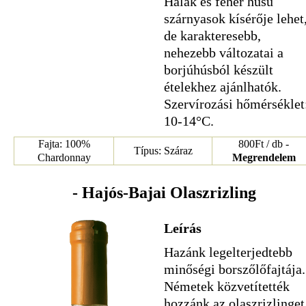
Halak és fehér húsú
szárnyasok kísérője lehet
de karakteresebb,
nehezebb változatai a
borjúhúsból készült
ételekhez ajánlhatók.
Szervírozási hőmérséklet
10-14°C.
Fajta: 100%
800Ft / db -
Típus: Száraz
Chardonnay
Megrendelem
- Hajós-Bajai Olaszrizling
Leírás
Hazánk legelterjedtebb
minőségi borszőlőfajtája.
Németek közvetítették
hozzánk az olaszrizlinget