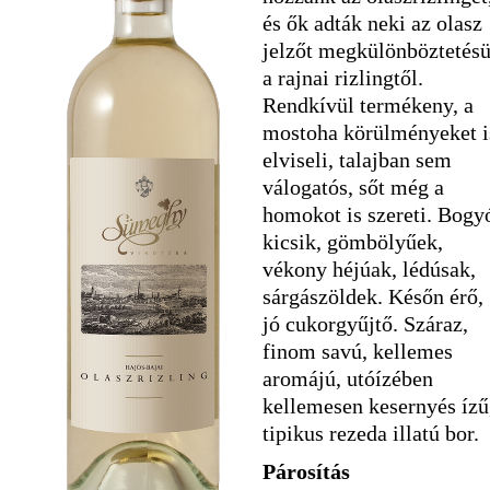
és ők adták neki az olasz
jelzőt megkülönböztetésü
a rajnai rizlingtől.
Rendkívül termékeny, a
mostoha körülményeket i
elviseli, talajban sem
válogatós, sőt még a
homokot is szereti. Bogy
kicsik, gömbölyűek,
vékony héjúak, lédúsak,
sárgászöldek. Későn érő,
jó cukorgyűjtő. Száraz,
finom savú, kellemes
aromájú, utóízében
kellemesen kesernyés ízű
tipikus rezeda illatú bor.
Párosítás