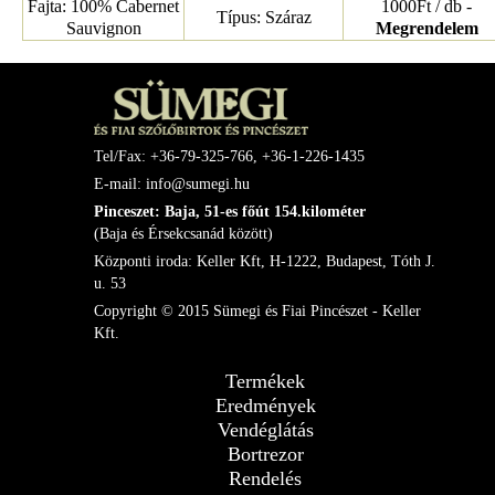
Fajta: 100% Cabernet
1000Ft / db -
Típus: Száraz
Sauvignon
Megrendelem
Tel/Fax: +36-79-325-766, +36-1-226-1435
E-mail: info@sumegi.hu
Pinceszet: Baja, 51-es főút 154.kilométer
(Baja és Érsekcsanád között)
Központi iroda: Keller Kft, H-1222, Budapest, Tóth J.
u. 53
Copyright © 2015 Sümegi és Fiai Pincészet - Keller
Kft.
Termékek
Eredmények
Vendéglátás
Bortrezor
Rendelés