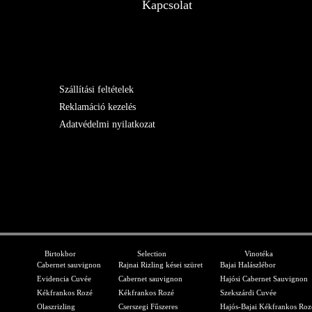
Kapcsolat
Szállítási feltételek
Reklamáció kezelés
Adatvédelmi nyilatkozat
Birtokbor
Selection
Vinotéka
Cabernet sauvignon
Rajnai Rizling kései szüret
Bajai Halászlébor
Evidencia Cuvée
Cabernet sauvignon
Hajósi Cabernet Sauvignon
Kékfrankos Rozé
Kékfrankos Rozé
Szekszárdi Cuvée
Olaszrizling
Cserszegi Fűszeres
Hajós-Bajai Kékfrankos Roz