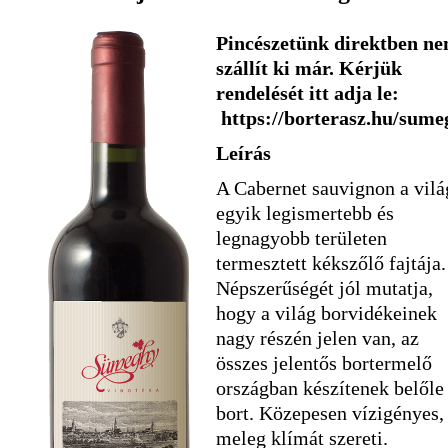
Pincészetünk direktben n
szállít ki már. Kérjük
rendelését itt adja le:
https://borterasz.hu/sume
Leírás
A Cabernet sauvignon a vilá
egyik legismertebb és
legnagyobb területen
termesztett kékszőlő fajtája.
Népszerűségét jól mutatja,
hogy a világ borvidékeinek
nagy részén jelen van, az
összes jelentős bortermelő
országban készítenek belőle
bort. Közepesen vízigényes,
meleg klímát szereti.