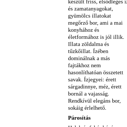
készült friss, elsődleges í
és zamatanyagokat,
gyümölcs illatokat
megőrző bor, ami a mai
konyhához és
életformához is jól illik.
Illata zöldalma és
tűzkőillat. Ízében
dominálnak a más
fajtákhoz nem
hasonlíthatóan összetett
savak. Ízjegyei: érett
sárgadinnye, méz, érett
bornál a vajasság.
Rendkívül elegáns bor,
sokáig érlelhető.
Párosítás