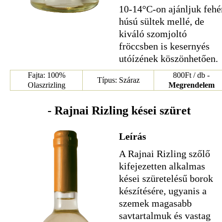
10-14°C-on ajánljuk fehé
húsú sültek mellé, de
kiváló szomjoltó
fröccsben is kesernyés
utóízének köszönhetően.
Fajta: 100%
800Ft / db -
Típus: Száraz
Olaszrizling
Megrendelem
- Rajnai Rizling kései szüret
Leírás
A Rajnai Rizling szőlő
kifejezetten alkalmas
kései szüretelésű borok
készítésére, ugyanis a
szemek magasabb
savtartalmuk és vastag