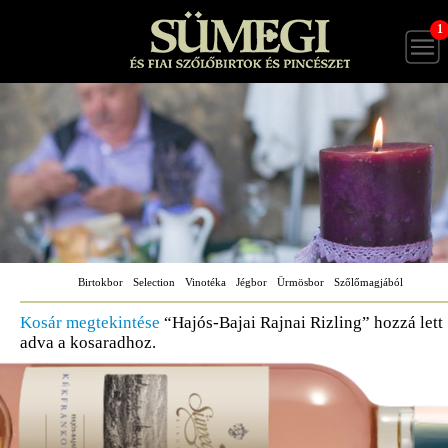
1
Birtokbor
Selection
Vinotéka
Jégbor
Ürmösbor
Szőlőmagjából
Kosár megtekintése
“Hajós-Bajai Rajnai Rizling” hozzá lett
adva a kosaradhoz.