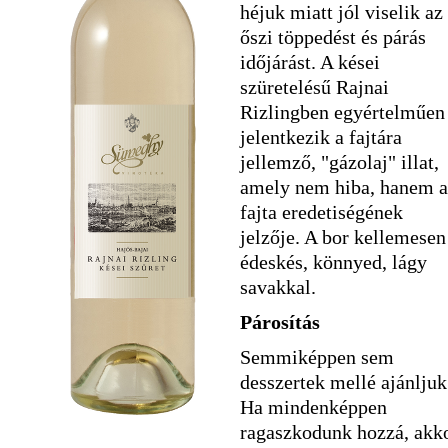
héjuk miatt jól viselik az
őszi töppedést és párás
időjárást. A kései
szüretelésű Rajnai
Rizlingben egyértelműen
jelentkezik a fajtára
jellemző, "gázolaj" illat,
amely nem hiba, hanem a
fajta eredetiségének
jelzője. A bor kellemesen
édeskés, könnyed, lágy
savakkal.
Párosítás
Semmiképpen sem
desszertek mellé ajánljuk
Ha mindenképpen
ragaszkodunk hozzá, akk