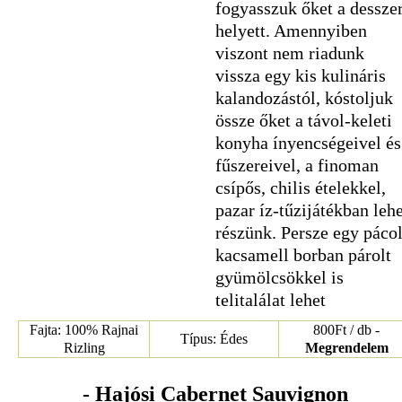
fogyasszuk őket a desszer
helyett. Amennyiben
viszont nem riadunk
vissza egy kis kulináris
kalandozástól, kóstoljuk
össze őket a távol-keleti
konyha ínyencségeivel és
fűszereivel, a finoman
csípős, chilis ételekkel,
pazar íz-tűzijátékban lehe
részünk. Persze egy pácol
kacsamell borban párolt
gyümölcsökkel is
telitalálat lehet
Fajta: 100% Rajnai
800Ft / db -
Típus: Édes
Rizling
Megrendelem
- Hajósi Cabernet Sauvignon