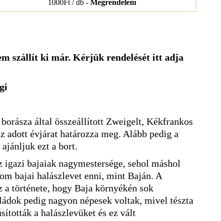
1000Ft / db -
Megrendelem
m szállít ki már. Kérjük rendelését itt adja
gi
borásza által összeállított Zweigelt, Kékfrankos
z adott évjárat határozza meg. Alább pedig a
ajánljuk ezt a bort.
az igazi bajaiak nagymestersége, sehol máshol
nom bajai halászlevet enni, mint Baján. A
z a története, hogy Baja környékén sok
ládok pedig nagyon népesek voltak, mivel tészta
sították a halászlevüket és ez vált