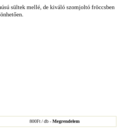
húsú sültek mellé, de kiváló szomjoltó fröccsben
zönhetően.
800Ft / db -
Megrendelem