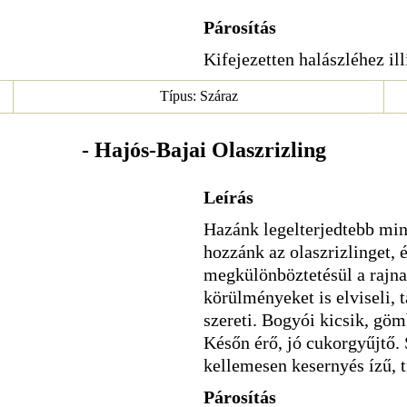
Párosítás
Kifejezetten halászléhez ill
Típus: Száraz
- Hajós-Bajai Olaszrizling
Leírás
Hazánk legelterjedtebb min
hozzánk az olaszrizlinget, é
megkülönböztetésül a rajna
körülményeket is elviseli, 
szereti. Bogyói kicsik, gö
Későn érő, jó cukorgyűjtő.
kellemesen kesernyés ízű, ti
Párosítás