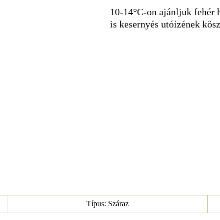
10-14°C-on ajánljuk fehér 
is kesernyés utóízének kös
Típus: Száraz