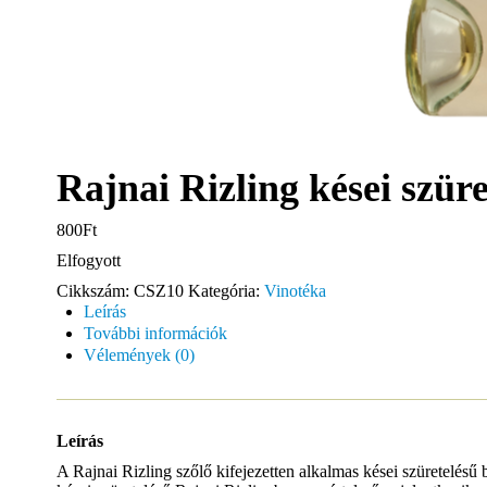
Rajnai Rizling kései szüre
800Ft
Elfogyott
Cikkszám:
CSZ10
Kategória:
Vinotéka
Leírás
További információk
Vélemények (0)
Leírás
A Rajnai Rizling szőlő kifejezetten alkalmas kései szüretelésű 