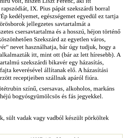
írű volt, hiszen Liszt Ferenc, aki itt
rapszódiát, IX. Pius pápát szekszárdi borral
Ép kedélyemet, egészségemet egyedül ez tartja
vörösborok jellegzetes savtartalmát a
zetes csersavtartalma és a hosszú, héjon történő
 köszönhetően Szekszárd az egyetlen város,
ér'' nevet használhatja, bár úgy tudjuk, hogy a
lkalmazták itt, mint ott (bár az lett híresebb). A
tartalmú szekszárdi bikavér egy házasítás,
ajta keverésével állítanak elő. A házasítási
zött receptjeiben szállnak apáról fiúra.
tétrubin színű, csersavas, alkoholos, markáns
etehéjú bogyósgyümölcsös és fás jegyekkel.
k, sült vadak vagy vadból készült pörköltek