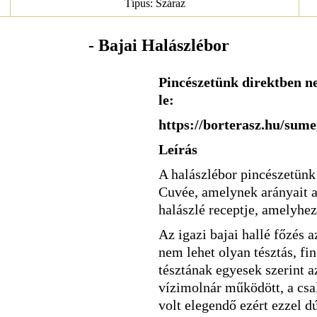
Típus: Száraz
- Bajai Halászlébor
Pincészetünk direktben ne
le:
https://borterasz.hu/sume
Leírás
A halászlébor pincészetünk 
Cuvée, amelynek arányait a
halászlé receptje, amelyhez 
Az igazi bajai hallé főzés 
nem lehet olyan tésztás, fi
tésztának egyesek szerint a
vízimolnár működött, a csa
volt elegendő ezért ezzel dú