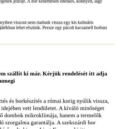
iségének jelzője. A bor kellemesen édeskés, könnyed, lágy
iben viszont nem riadunk vissza egy kis kulináris
zijátékban lehet részünk. Persze egy pácolt kacsamell borban
m szállít ki már. Kérjük rendelését itt adja
sumegi
és és borkészítés a római korig nyúlik vissza,
 idejében vett lendületet. A kiváló minőséget
elő dombok mikroklímája, hanem a termelők
ó szorgalma garantálja. A szekszárdi bor