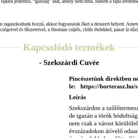
fajtára jellemző, “gázolaj” illat, amely nem hiba, hanem a fajta eredet
ragaszkodunk hozzá, akkor fogyasszuk őket a desszert helyett. Amenny
cségeivel és fűszereivel, a finoman csípős, chilis ételekkel, pazar íz-tű
Kapcsolódó termékek
- Szekszárdi Cuvée
Pincészetünk direktben ne
le: https://borterasz.hu/
Leírás
Szekszárdon a szőlőtermeszt
de igazán a török hódoltság
nem csak a várost körülöl
évszázadokon átívelő odaad