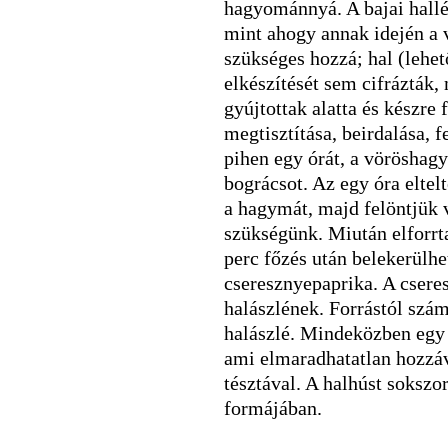
hagyománnyá. A bajai hallé
mint ahogy annak idején a 
szükséges hozzá; hal (lehet
elkészítését sem cifrázták,
gyújtottak alatta és készre 
megtisztítása, beirdalása, f
pihen egy órát, a vöröshag
bográcsot. Az egy óra eltelt
a hagymát, majd felöntjük v
szükségünk. Miután elforrta
perc főzés után belekerülhet
cseresznyepaprika. A cseres
halászlének. Forrástól számí
halászlé. Mindeközben egy 
ami elmaradhatatlan hozzáva
tésztával. A halhúst soksz
formájában.