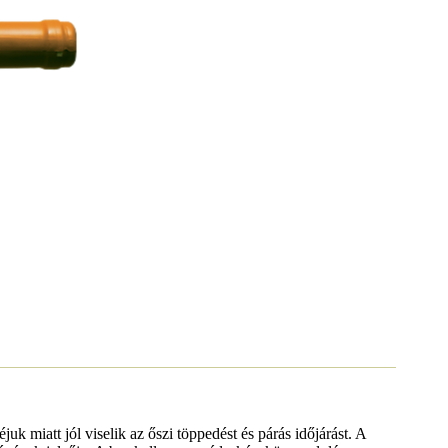
k miatt jól viselik az őszi töppedést és párás időjárást. A