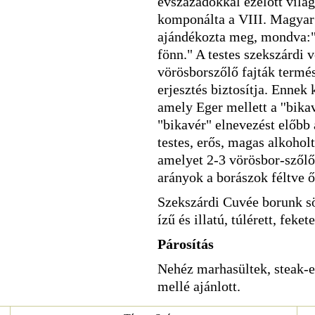
évszázadokkal ezelőtt világh
komponálta a VIII. Magyar 
ajándékozta meg, mondva:"
fönn." A testes szekszárdi 
vörösborszőlő fajták termés
erjesztés biztosítja. Ennek
amely Eger mellett a ''bikav
"bikavér" elnevezést előbb a
testes, erős, magas alkohol
amelyet 2-3 vörösbor-szőlőf
arányok a borászok féltve őr
Szekszárdi Cuvée borunk sö
ízű és illatú, túlérett, fek
Párosítás
Nehéz marhasültek, steak-e
mellé ajánlott.