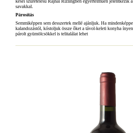
kései szüretelésű Rajnai Rizlingben egyértelműen jelentkezik a 
savakkal.
Párosítás
Semmiképpen sem desszertek mellé ajánljuk. Ha mindenképpen 
kalandozástól, kóstoljuk össze őket a távol-keleti konyha ínyen
párolt gyümölcsökkel is telitalálat lehet