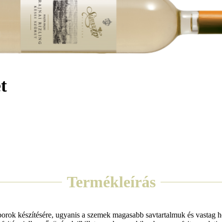
t
Termékleírás
borok készítésére, ugyanis a szemek magasabb savtartalmuk és vastag héju