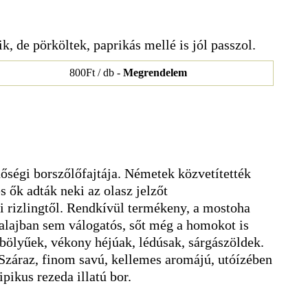
ik, de pörköltek, paprikás mellé is jól passzol.
800Ft / db -
Megrendelem
őségi borszőlőfajtája. Németek közvetítették
s ők adták neki az olasz jelzőt
i rizlingtől. Rendkívül termékeny, a mostoha
talajban sem válogatós, sőt még a homokot is
mbölyűek, vékony héjúak, lédúsak, sárgászöldek.
 Száraz, finom savú, kellemes aromájú, utóízében
pikus rezeda illatú bor.