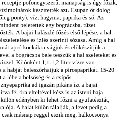
 receptje pofonegyszerű, manapság is úgy főzik,
vízimolnárok készítették azt. Csupán öt dolog
őleg ponty), víz, hagyma, paprika és só. Az
 mindent beletettek egy bográcsba, tüzet
főzték. A bajai halászlé főzés első lépése, a hal
elszeletelése és ízlés szerinti sózása. Amíg a hal
ymát apró kockákra vágjuk és előkészítjük a
ével a bográcsba bele tesszük a hal szeleteket és
ízzel. Kilónként 1,1-1,2 liter vízre van
 a habját beleszórhatjuk a pirospaprikát. 15-20
 a lébe a belsőség és a csípős
znyepaprika ad igazán pikáns ízt a bajai
tva fél óra elteltével kész is az isteni baja
külön edényben ki lehet főzni a gyufatésztát,
lója. A halat külön tálalják, a levet pedig a
or csak másnap reggel eszik meg, halkocsonya