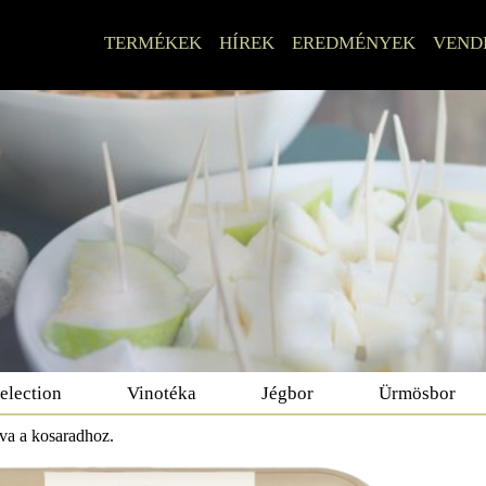
TERMÉKEK
HÍREK
EREDMÉNYEK
VEND
election
Vinotéka
Jégbor
Ürmösbor
dva a kosaradhoz.