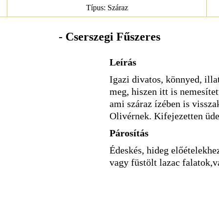
Típus: Száraz
- Cserszegi Fűszeres
Leírás
Igazi divatos, könnyed, ill
meg, hiszen itt is nemesítet
ami száraz ízében is vissz
Olivérnek. Kifejezetten üde
Párosítás
Édeskés, hideg előételekhe
vagy füstölt lazac falatok,v