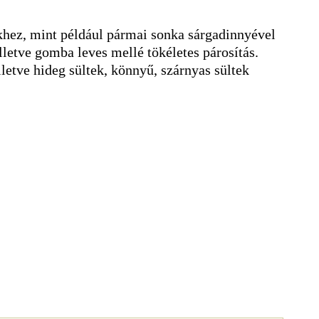
ekhez, mint például pármai sonka sárgadinnyével
illetve gomba leves mellé tökéletes párosítás.
lletve hideg sültek, könnyű, szárnyas sültek