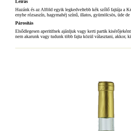
Leírás
Hazánk és az Alföld egyik legkedveltebb kék szőlő fajtája a Ké
enyhe rózsaszín, hagymahéj színű, illatos, gyümölcsös, üde de s
Párosítás
Elsődlegesen aperitifnek ajánljuk vagy kerti partik kisérőjekén
nem akarunk vagy tudunk több fajta közül választani, akkor, kiv