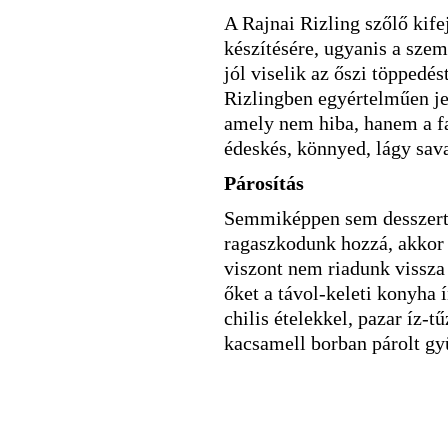
A Rajnai Rizling szőlő kife
készítésére, ugyanis a sze
jól viselik az őszi töppedés
Rizlingben egyértelműen jele
amely nem hiba, hanem a fa
édeskés, könnyed, lágy sav
Párosítás
Semmiképpen sem desszert
ragaszkodunk hozzá, akkor 
viszont nem riadunk vissza 
őket a távol-keleti konyha 
chilis ételekkel, pazar íz-t
kacsamell borban párolt gyü