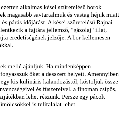
jezetten alkalmas kései szüretelésű borok
mek magasabb savtartalmuk és vastag héjuk miatt
t és párás időjárást. A kései szüretelésű Rajnai
ntkezik a fajtára jellemző, "gázolaj" illat,
jta eredetiségének jelzője. A bor kellemesen
akkal.
ek mellé ajánljuk. Ha mindenképpen
fogyasszuk őket a desszert helyett. Amennyiben
egy kis kulináris kalandozástól, kóstoljuk össze
ínyencségeivel és fűszereivel, a finoman csípős,
űzijátékban lehet részünk. Persze egy pácolt
mölcsökkel is telitalálat lehet