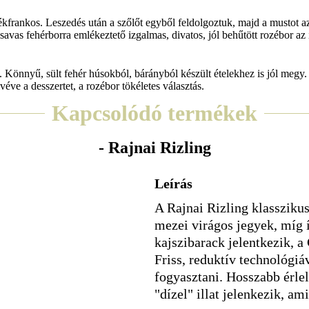
kfrankos. Leszedés után a szőlőt egyből feldolgoztuk, majd a mustot az
avas fehérborra emlékeztető izgalmas, divatos, jól behűtött rozébor az i
t. Könnyű, sült fehér húsokból, bárányból készült ételekhez is jól megy.
éve a desszertet, a rozébor tökéletes választás.
Kapcsolódó termékek
- Rajnai Rizling
Leírás
A Rajnai Rizling klasszikus
mezei virágos jegyek, míg í
kajszibarack jelentkezik, 
Friss, reduktív technológiá
fogyasztani. Hosszabb érlel
"dízel" illat jelenkezik, am