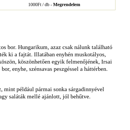
1000Ft / db -
Megrendelem
atos bor. Hungarikum, azaz csak nálunk található
ték ki a fajtát. Illatában enyhén muskotályos,
aköszön, köszönhetően egyik felmenőjének, Irsai
 bor, enyhe, szénsavas peszgéssel a háttérben.
z, mint például pármai sonka sárgadinnyével
agy saláták mellé ajánlott, jól behűtve.