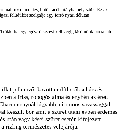
onnal rozsdamentes, hűtött acéltartályba helyeztük. Ez az
gazi felüdülést szolgálja egy forró nyári délután.
 Trükk: ha egy egész étkezést kell végig kísérnünk borral, de
 illat jellemzői között említhetők a hárs és
zben a friss, ropogós alma és enyhén az érett
a Chardonnaynál lágyabb, citromos savassággal.
val készült bor amit a szüret utáni évben érdemes
és után vagy kései szüret esetén kifejezett
i a rizling természetes velejárója.