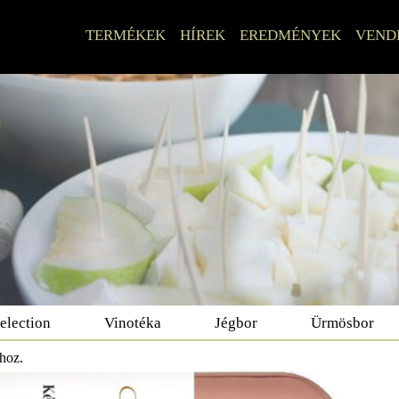
TERMÉKEK
HÍREK
EREDMÉNYEK
VEND
election
Vinotéka
Jégbor
Ürmösbor
dhoz.