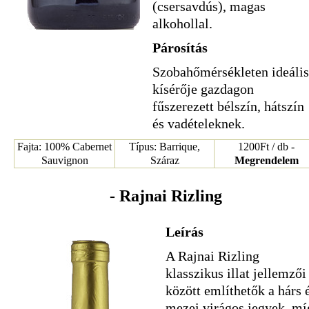
(csersavdús), magas
alkohollal.
Párosítás
Szobahőmérsékleten ideális
kísérője gazdagon
fűszerezett bélszín, hátszín
és vadételeknek.
Fajta: 100% Cabernet
Típus: Barrique,
1200Ft / db -
Sauvignon
Száraz
Megrendelem
- Rajnai Rizling
Leírás
A Rajnai Rizling
klasszikus illat jellemzői
között említhetők a hárs 
mezei virágos jegyek, mí