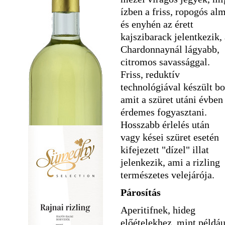
ízben a friss, ropogós al
és enyhén az érett
kajszibarack jelentkezik, 
Chardonnaynál lágyabb,
citromos savassággal.
Friss, reduktív
technológiával készült bo
amit a szüret utáni évben
érdemes fogyasztani.
Hosszabb érlelés után
vagy kései szüret esetén
kifejezett "dízel" illat
jelenkezik, ami a rizling
természetes velejárója.
Párosítás
Aperitifnek, hideg
előételekhez, mint példáu