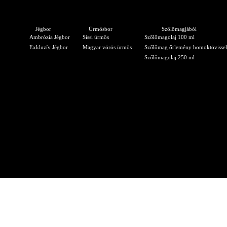
Jégbor
Ürmösbor
Szőlőmagjából
Ambrózia Jégbor
Sissi ürmös
Szőlőmagolaj 100 ml
Exkluzív Jégbor
Magyar vörös ürmös
Szőlőmag őrlemény homoktövissel
Szőlőmagolaj 250 ml