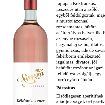
fajtája a Kékfrankos.
Leszedés után a szőlőt
egyből feldolgoztuk, maj
a mustot azonnal
rozsdamentes, hűtött
acéltartályba helyeztük. 
az enyhe rózsaszín,
hagymahéj színű, illatos,
gyümölcsös, üde de sava
fehérborra emlékeztető
izgalmas, divatos, jól
behűtött rozébor az igazi
felüdülést szolgálja egy
forró nyári délután.
Párosítás
Elsődlegesen aperitifnek
ajánljuk vagy kerti partik