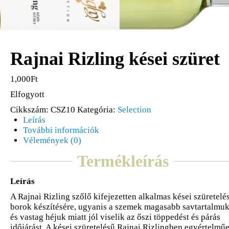
Rajnai Rizling kései szüret
1,000Ft
Elfogyott
Cikkszám:
CSZ10
Kategória:
Selection
Leírás
További információk
Vélemények (0)
Termékleírás
Leírás
A Rajnai Rizling szőlő kifejezetten alkalmas kései szüretelé
borok készítésére, ugyanis a szemek magasabb savtartalmu
és vastag héjuk miatt jól viselik az őszi töppedést és párás
időjárást. A kései szüretelésű Rajnai Rizlingben egyértelmű