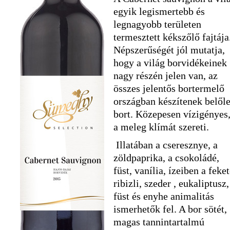
egyik legismertebb és
legnagyobb területen
termesztett kékszőlő fajtája
Népszerűségét jól mutatja,
hogy a világ borvidékeinek
nagy részén jelen van, az
összes jelentős bortermelő
országban készítenek belől
bort. Közepesen vízigényes
a meleg klímát szereti.
Illatában a cseresznye, a
zöldpaprika, a csokoládé,
füst, vanília, ízeiben a feke
ribizli, szeder , eukaliptusz,
füst és enyhe animalitás
ismerhetők fel. A bor sötét,
magas tannintartalmú