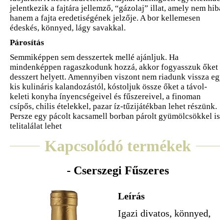
jelentkezik a fajtára jellemző, “gázolaj” illat, amely nem hib
hanem a fajta eredetiségének jelzője. A bor kellemesen
édeskés, könnyed, lágy savakkal.
Párosítás
Semmiképpen sem desszertek mellé ajánljuk. Ha
mindenképpen ragaszkodunk hozzá, akkor fogyasszuk őket
desszert helyett. Amennyiben viszont nem riadunk vissza e
kis kulináris kalandozástól, kóstoljuk össze őket a távol-
keleti konyha ínyencségeivel és fűszereivel, a finoman
csípős, chilis ételekkel, pazar íz-tűzijátékban lehet részünk.
Persze egy pácolt kacsamell borban párolt gyümölcsökkel is
telitalálat lehet
Kapcsolódó termékek
- Cserszegi Fűszeres
Leírás
Igazi divatos, könnyed,