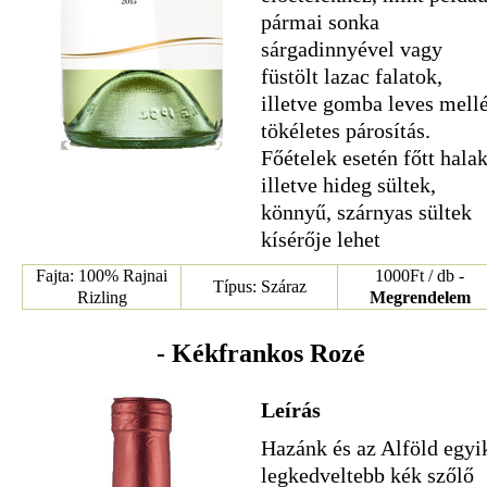
pármai sonka
sárgadinnyével vagy
füstölt lazac falatok,
illetve gomba leves mell
tökéletes párosítás.
Főételek esetén főtt hala
illetve hideg sültek,
könnyű, szárnyas sültek
kísérője lehet
Fajta: 100% Rajnai
1000Ft / db -
Típus: Száraz
Rizling
Megrendelem
- Kékfrankos Rozé
Leírás
Hazánk és az Alföld egyi
legkedveltebb kék szőlő