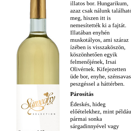
illatos bor. Hungarikum,
azaz csak nálunk találhat
meg, hiszen itt is
nemesítették ki a fajtát.
Illatában enyhén
muskotályos, ami száraz
ízében is visszaköszön,
köszönhetően egyik
felmenőjének, Irsai
Olivérnek. Kifejezetten
üde bor, enyhe, szénsavas
peszgéssel a háttérben.
Párosítás
Édeskés, hideg
előételekhez, mint példáu
pármai sonka
sárgadinnyével vagy