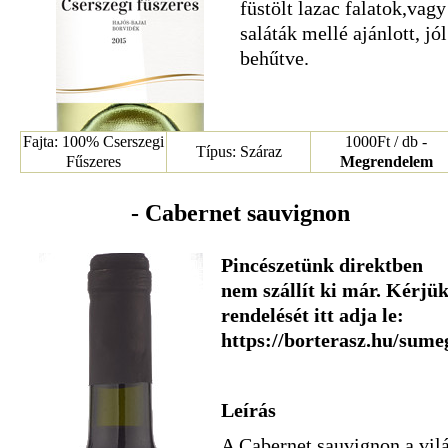
füstölt lazac falatok,vagy
saláták mellé ajánlott, jól
behűtve.
Fajta: 100% Cserszegi
1000Ft / db -
Típus: Száraz
Fűszeres
Megrendelem
- Cabernet sauvignon
Pincészetünk direktben
nem szállít ki már. Kérjü
rendelését itt adja le:
https://borterasz.hu/sume
Leírás
A Cabernet sauvignon a vil