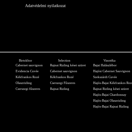
Adatvédelmi nyilatkozat
Birtokbor
Selection
Vinotéka
Cabernet sauvignon
Rajnai Rizling kései szüret
Bajai Halászlébor
Evidencia Cuvée
Cabernet sauvignon
Hajósi Cabernet Sauvignon
Kékfrankos Rozé
Kékfrankos Rozé
Szekszárdi Cuvée
Olaszrizling
Cserszegi Fűszeres
Hajós-Bajai Kékfrankos Roz
Cserszegi fűszeres
Rajnai Rizling
Rajnai Rizling kései szüret
Hajós-Bajai Chardonnay
Hajós-Bajai Olaszrizling
Hajós-Bajai Rajnai Rizling