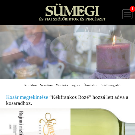
1
Birtokbor
Selection
Vinotéka
Jégbor
Ürmösbor
Szőlőmagjából
Kosár megtekintése
“Kékfrankos Rozé” hozzá lett adva a
kosaradhoz.