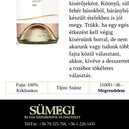
kisérőjeként. Könnyű, sül
fehér húsokból, báránybó
készült ételekhez is jól
megy. Trükk: ha egy egés
étkezést kell végig
kísérnünk borral, de nem
akarunk vagy tudunk töb
fajta közül választani,
akkor, kivéve a desszertet
a rozébor tökéletes
választás.
Fajta: 100%
1100Ft / db -
Típus: Száraz
Kékfrankos
Megrendelem
Tel/Fax: +36-79-325-766, +36-1-226-1435