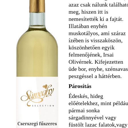
azaz csak nálunk találhat
meg, hiszen itt is
nemesítették ki a fajtát.
Illatában enyhén
muskotályos, ami száraz
ízében is visszaköszön,
köszönhetően egyik
felmenőjének, Irsai
Olivérnek. Kifejezetten
üde bor, enyhe, szénsavas
peszgéssel a háttérben.
Párosítás
Édeskés, hideg
előételekhez, mint példáu
pármai sonka
sárgadinnyével vagy
füstölt lazac falatok,vagy