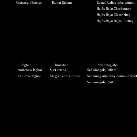
Cserszegi fűszeres
Rajnai Rizling
Rajnai Rizling kései szüret
Hajós-Bajai Chardonnay
Hajós-Bajai Olaszrizling
Hajós-Bajai Rajnai Rizling
Jégbor
Ürmösbor
Szőlőmagjából
Ambrózia Jégbor
Sissi ürmös
Szőlőmagolaj 100 ml
Exkluzív Jégbor
Magyar vörös ürmös
Szőlőmag őrlemény homoktövissel
Szőlőmagolaj 250 ml