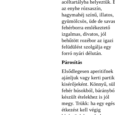
acéltartályba helyeztük. 
az enyhe rózsaszín,
hagymahéj színű, illatos,
gyümölcsös, üde de sava
fehérborra emlékeztető
izgalmas, divatos, jól
behűtött rozébor az igazi
felüdülést szolgálja egy
forró nyári délután.
Párosítás
Elsődlegesen aperitifnek
ajánljuk vagy kerti partik
kisérőjeként. Könnyű, sül
fehér húsokból, báránybó
készült ételekhez is jól
megy. Trükk: ha egy egés
étkezést kell végig