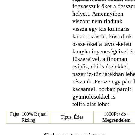
fogyasszuk őket a desszer
helyett. Amennyiben
viszont nem riadunk
vissza egy kis kulináris
kalandozástól, kóstoljuk
össze őket a távol-keleti
konyha ínyencségeivel és
fűszereivel, a finoman
csípős, chilis ételekkel,
pazar íz-tűzijátékban lehe
részünk. Persze egy pácol
kacsamell borban párolt
gyümölcsökkel is
telitalálat lehet
Fajta: 100% Rajnai
1000Ft / db -
Típus: Édes
Rizling
Megrendelem