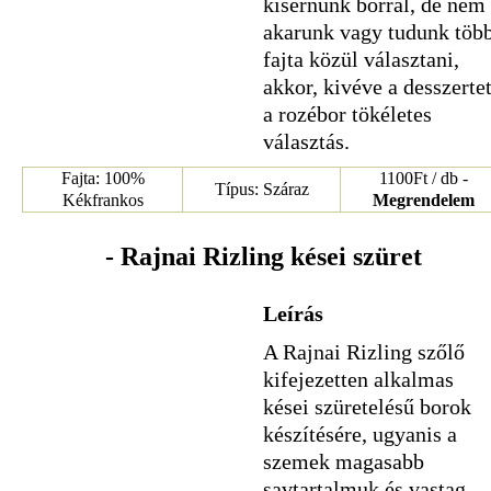
kísérnünk borral, de nem
akarunk vagy tudunk töb
fajta közül választani,
akkor, kivéve a desszertet
a rozébor tökéletes
választás.
Fajta: 100%
1100Ft / db -
Típus: Száraz
Kékfrankos
Megrendelem
- Rajnai Rizling kései szüret
Leírás
A Rajnai Rizling szőlő
kifejezetten alkalmas
kései szüretelésű borok
készítésére, ugyanis a
szemek magasabb
savtartalmuk és vastag