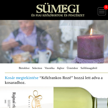
1
Birtokbor
Selection
Vinotéka
Jégbor
Ürmösbor
Szőlőmagjából
Kosár megtekintése
“Kékfrankos Rozé” hozzá lett adva a
kosaradhoz.