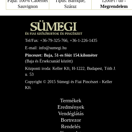
Fajta: 100% Cabernet
Típus: Barrique,
1200Ft / db -
Sauvignon
Száraz
Megrendelem
Tel/Fax: +36-79-325-766, +36-1-226-1435
E-mail: info@sumegi.hu
Pinceszet: Baja, 51-es főút 154.kilométer
(Baja és Érsekcsanád között)
Központi iroda: Keller Kft, H-1222, Budapest, Tóth J.
u. 53
Copyright © 2015 Sümegi és Fiai Pincészet - Keller
Kft.
Termékek
Eredmények
Vendéglátás
Bortrezor
Rendelés