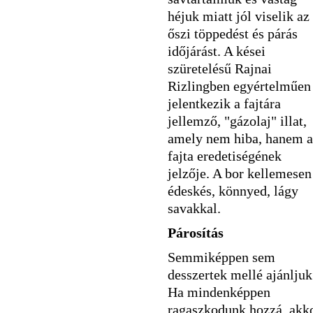
héjuk miatt jól viselik az
őszi töppedést és párás
időjárást. A kései
szüretelésű Rajnai
Rizlingben egyértelműen
jelentkezik a fajtára
jellemző, "gázolaj" illat,
amely nem hiba, hanem a
fajta eredetiségének
jelzője. A bor kellemesen
édeskés, könnyed, lágy
savakkal.
Párosítás
Semmiképpen sem
desszertek mellé ajánljuk
Ha mindenképpen
ragaszkodunk hozzá, akk