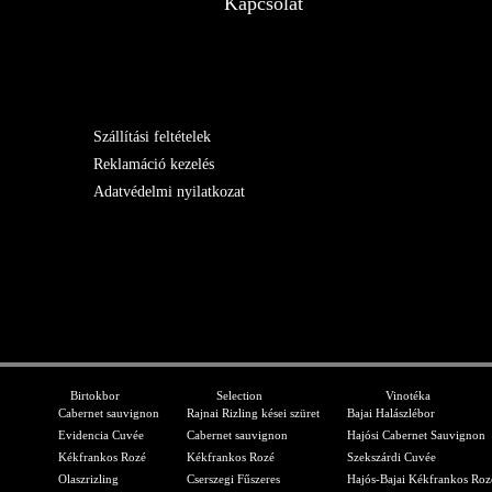
Kapcsolat
Szállítási feltételek
Reklamáció kezelés
Adatvédelmi nyilatkozat
Birtokbor
Selection
Vinotéka
Cabernet sauvignon
Rajnai Rizling kései szüret
Bajai Halászlébor
Evidencia Cuvée
Cabernet sauvignon
Hajósi Cabernet Sauvignon
Kékfrankos Rozé
Kékfrankos Rozé
Szekszárdi Cuvée
Olaszrizling
Cserszegi Fűszeres
Hajós-Bajai Kékfrankos Roz