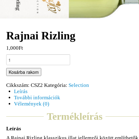
Rajnai Rizling
1,000Ft
Kosárba rakom
Cikkszám:
CSZ2
Kategória:
Selection
Leírás
További információk
Vélemények (0)
Termékleírás
Leírás
A Rajnai Rizling klasszikus illat jellemzői között említhetők