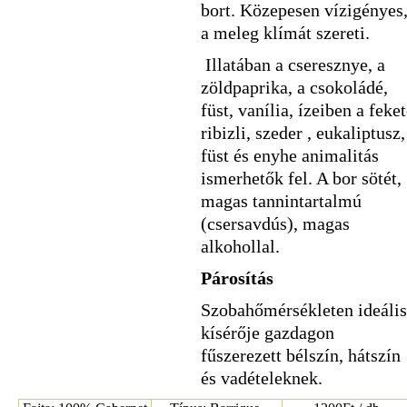
bort. Közepesen vízigényes
a meleg klímát szereti.
Illatában a cseresznye, a
zöldpaprika, a csokoládé,
füst, vanília, ízeiben a feke
ribizli, szeder , eukaliptusz,
füst és enyhe animalitás
ismerhetők fel. A bor sötét,
magas tannintartalmú
(csersavdús), magas
alkohollal.
Párosítás
Szobahőmérsékleten ideális
kísérője gazdagon
fűszerezett bélszín, hátszín
és vadételeknek.