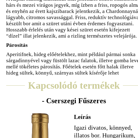
hárs és mezei virágos jegyek, míg ízben a friss, ropogós alm
és enyhén az érett kajszibarack jelentkezik, a Chardonnayná
lágyabb, citromos savassággal. Friss, reduktív technológiáv
készült bor amit a szüret utáni évben érdemes fogyasztani.
Hosszabb érlelés után vagy kései szüret esetén kifejezett
“dízel” illat jelenkezik, ami a rizling természetes velejárója.
Párosítás
Aperitifnek, hideg előételekhez, mint például pármai sonka
sárgadinnyével vagy füstölt lazac falatok, illetve gomba lev
mellé tökéletes párosítás. Főételek esetén főtt halak illetve
hideg sültek, könnyű, szárnyas sültek kísérője lehet
Kapcsolódó termékek
- Cserszegi Fűszeres
Leírás
Igazi divatos, könnyed,
illatos bor. Hungarikum,