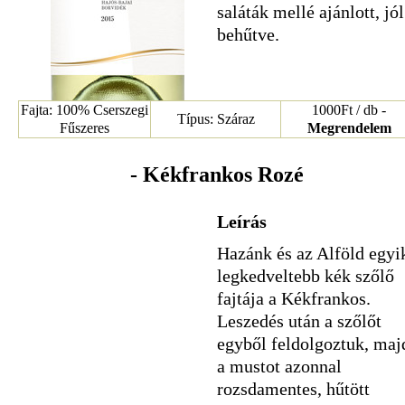
saláták mellé ajánlott, jól
behűtve.
Fajta: 100% Cserszegi
1000Ft / db -
Típus: Száraz
Fűszeres
Megrendelem
- Kékfrankos Rozé
Leírás
Hazánk és az Alföld egyi
legkedveltebb kék szőlő
fajtája a Kékfrankos.
Leszedés után a szőlőt
egyből feldolgoztuk, maj
a mustot azonnal
rozsdamentes, hűtött