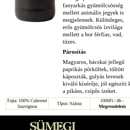
fanyarkás gyümölcsösség
mellett animális jegyek is
megjelennek. Különleges,
erős gyümölcsös ízvilága
mellett a bor férfias, vad,
tüzes.
Párosítás
Magyaros, bácskai jellegű
paprikás pörköltek, töltött
káposzták, gulyás levesek
kiváló kísérője, jól egészíti 
a pikáns, csípős ízeket.
Fajta: 100% Cabernet
1000Ft / db -
Típus: Száraz
Sauvignon
Megrendelem