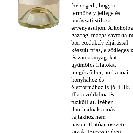
íze engedi, hogy a
termőhely jellege és
borászati stílusa
érvényesüljön. Alkoholb
gazdag, magas savtartal
bor. Reduktív eljárással
készült friss, elsődleges í
és zamatanyagokat,
gyümölcs illatokat
megőrző bor, ami a mai
konyhához és
életformához is jól illik.
Illata zöldalma és
tűzkőillat. Ízében
dominálnak a más
fajtákhoz nem
hasonlíthatóan összetett
savak. Ízjegyei: érett