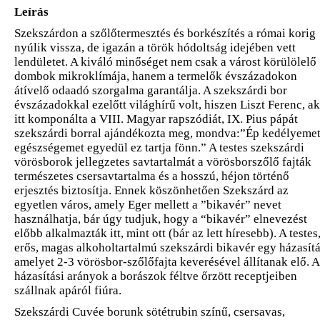
Leírás
Szekszárdon a szőlőtermesztés és borkészítés a római korig
nyúlik vissza, de igazán a török hódoltság idejében vett
lendületet. A kiváló minőséget nem csak a várost körülölelő
dombok mikroklímája, hanem a termelők évszázadokon
átívelő odaadó szorgalma garantálja. A szekszárdi bor
évszázadokkal ezelőtt világhírű volt, hiszen Liszt Ferenc, ak
itt komponálta a VIII. Magyar rapszódiát, IX. Pius pápát
szekszárdi borral ajándékozta meg, mondva:”Ép kedélyemet
egészségemet egyedül ez tartja fönn.” A testes szekszárdi
vörösborok jellegzetes savtartalmát a vörösborszőlő fajták
természetes csersavtartalma és a hosszú, héjon történő
erjesztés biztosítja. Ennek köszönhetően Szekszárd az
egyetlen város, amely Eger mellett a ”bikavér” nevet
használhatja, bár úgy tudjuk, hogy a “bikavér” elnevezést
előbb alkalmazták itt, mint ott (bár az lett híresebb). A testes
erős, magas alkoholtartalmú szekszárdi bikavér egy házasítá
amelyet 2-3 vörösbor-szőlőfajta keverésével állítanak elő. A
házasítási arányok a borászok féltve őrzött receptjeiben
szállnak apáról fiúra.
Szekszárdi Cuvée borunk sötétrubin színű, csersavas,