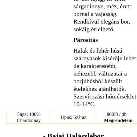
sárgadinnye, méz, érett
bornál a vajasság.
Rendkívül elegáns bor,
sokáig érlelhető.
Párosítás
Halak és fehér húsú
szárnyasok kísérője lehet
de karakteresebb,
nehezebb változatai a
borjúhúsból készült
ételekhez ajánlhatók.
Szervírozási hőmérséklet
10-14°C.
Fajta: 100%
800Ft / db -
Típus: Száraz
Chardonnay
Megrendelem
- Bajai Halászlébor