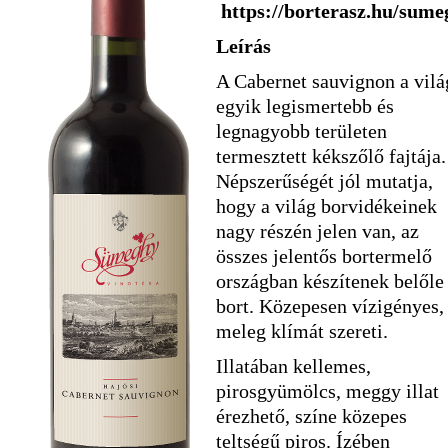
https://borterasz.hu/sume
Leírás
A Cabernet sauvignon a vilá
egyik legismertebb és
legnagyobb területen
termesztett kékszőlő fajtája.
Népszerűségét jól mutatja,
hogy a világ borvidékeinek
nagy részén jelen van, az
összes jelentős bortermelő
országban készítenek belőle
bort. Közepesen vízigényes,
meleg klímát szereti.
Illatában kellemes,
pirosgyümölcs, meggy illat
érezhető, színe közepes
teltségű piros. Ízében