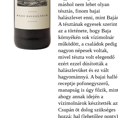
máshol nem lehet olyan
tésztás, finom bajai
halászlevet enni, mint Bajá
A tésztának egyesek szerint
az a története, hogy Baja
környékén sok vízimolnár
működött, a családok pedig
nagyon népesek voltak,
mivel tészta volt elegendő
ezért ezzel dúsították a
halászlevüket és ez vált
hagyománnyá. A bajai hallé
receptje pofonegyszerű,
manapság is úgy főzik, min
ahogy annak idején a
vízimolnárok készítették az
Csupán öt dolog szükséges
hozzá; hal (lehetőleg ponty)