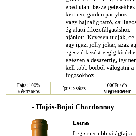
ebéd utáni beszélgetésekhez
kertben, garden partyhoz
vagy hajnalig tartó, csillago
ég alatti filozofálgatáshoz
ajánlott. Kevesen tudják, de
egy igazi jolly joker, azaz e
egész étkezést végig kísérhe
egészen a desszertig, így n
kell több borból válogatni a
fogásokhoz.
Fajta: 100%
1000Ft / db -
Típus: Száraz
Kékfrankos
Megrendelem
- Hajós-Bajai Chardonnay
Leírás
Legismertebb világfajta.