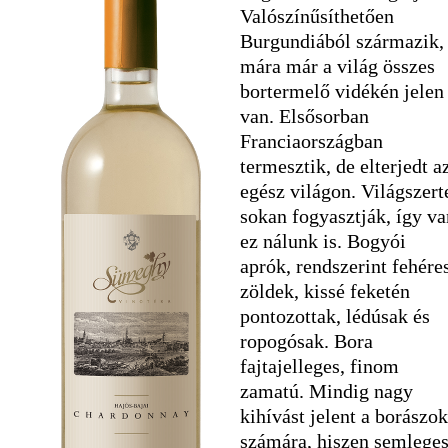
Valószínűsíthetően
Burgundiából származik,
mára már a világ összes
bortermelő vidékén jelen
van. Elsősorban
Franciaországban
termesztik, de elterjedt a
egész világon. Világszert
sokan fogyasztják, így va
ez nálunk is. Bogyói
aprók, rendszerint fehére
zöldek, kissé feketén
pontozottak, lédúsak és
ropogósak. Bora
fajtajelleges, finom
zamatú. Mindig nagy
kihívást jelent a borászok
számára, hiszen semlege