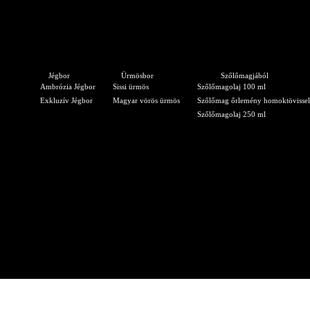
Jégbor
Ürmösbor
Szőlőmagjából
Ambrózia Jégbor
Sissi ürmös
Szőlőmagolaj 100 ml
Exkluzív Jégbor
Magyar vörös ürmös
Szőlőmag őrlemény homoktövissel
Szőlőmagolaj 250 ml