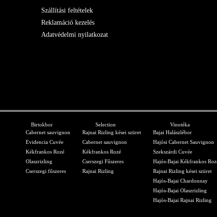
Szállítási feltételek
Reklamáció kezelés
Adatvédelmi nyilatkozat
Birtokbor
Selection
Vinotéka
Cabernet sauvignon
Rajnai Rizling kései szüret
Bajai Halászlébor
Evidencia Cuvée
Cabernet sauvignon
Hajósi Cabernet Sauvignon
Kékfrankos Rozé
Kékfrankos Rozé
Szekszárdi Cuvée
Olaszrizling
Cserszegi Fűszeres
Hajós-Bajai Kékfrankos Roz
Cserszegi fűszeres
Rajnai Rizling
Rajnai Rizling kései szüret
Hajós-Bajai Chardonnay
Hajós-Bajai Olaszrizling
Hajós-Bajai Rajnai Rizling