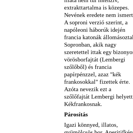
illata nem túl intenzív,
extrakttartalma is közepes.
Nevének eredete nem ismert
A soproni verzió szerint, a
napóleoni háborúk idején
francia katonák állomásozta
Sopronban, akik nagy
szeretettel ittak egy bizonyo
vörösborfajtát (Lembergi
szőlőből) és francia
papírpénzzel, azaz "kék
frankosokkal" fizettek érte.
Azóta nevezik ezt a
szőlőfajtát Lembergi helyett
Kékfrankosnak.
Párosítás
Igazi könnyed, illatos,
gyümölcsös bor. Aperitifkén