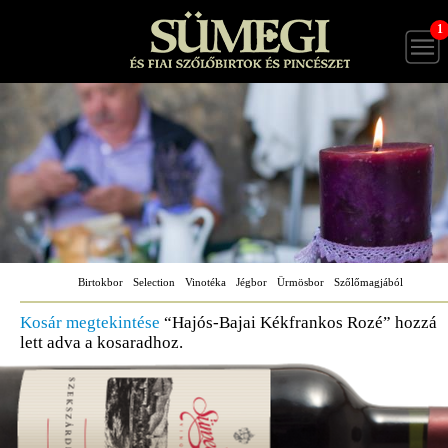
1
Birtokbor
Selection
Vinotéka
Jégbor
Ürmösbor
Szőlőmagjából
Kosár megtekintése
“Hajós-Bajai Kékfrankos Rozé” hozzá
lett adva a kosaradhoz.