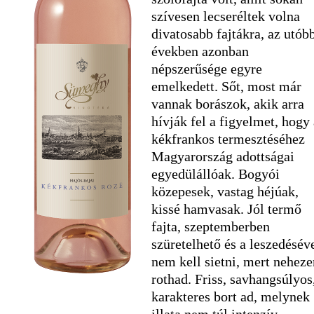
szívesen lecseréltek volna
divatosabb fajtákra, az utób
években azonban
népszerűsége egyre
emelkedett. Sőt, most már
vannak borászok, akik arra
hívják fel a figyelmet, hogy 
kékfrankos termesztéséhez
Magyarország adottságai
egyedülállóak. Bogyói
közepesek, vastag héjúak,
kissé hamvasak. Jól termő
fajta, szeptemberben
szüretelhető és a leszedésév
nem kell sietni, mert neheze
rothad. Friss, savhangsúlyos
karakteres bort ad, melynek