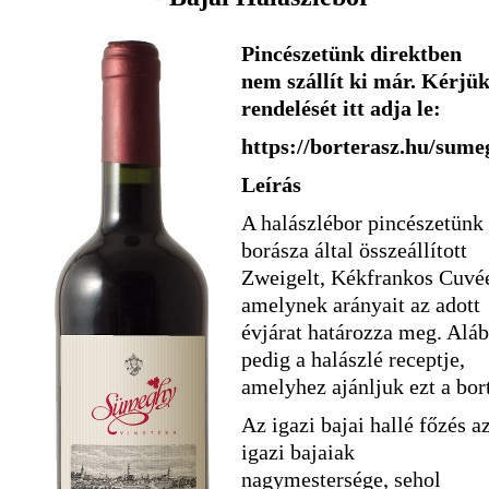
Pincészetünk direktben
nem szállít ki már. Kérjü
rendelését itt adja le:
https://borterasz.hu/sume
Leírás
A halászlébor pincészetünk
borásza által összeállított
Zweigelt, Kékfrankos Cuvé
amelynek arányait az adott
évjárat határozza meg. Alá
pedig a halászlé receptje,
amelyhez ajánljuk ezt a bort
Az igazi bajai hallé főzés a
igazi bajaiak
nagymestersége, sehol