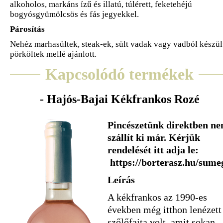
alkoholos, markáns ízű és illatú, túlérett, feketehéjú
bogyósgyümölcsös és fás jegyekkel.
Párosítás
Nehéz marhasültek, steak-ek, sült vadak vagy vadból készül
pörköltek mellé ajánlott.
Kapcsolódó termékek
- Hajós-Bajai Kékfrankos Rozé
Pincészetünk direktben n
szállít ki már. Kérjük
rendelését itt adja le:
https://borterasz.hu/sume
Leírás
A kékfrankos az 1990-es
években még itthon lenézett
szőlőfajta volt, amit sokan