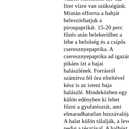
liter vízre van szükségünk.
Miután elforrta a habját
beleszórhatjuk a
pirospaprikát. 15-20 perc
főzés után belekerülhet a
lébe a belsőség és a csípős
cseresznyepaprika. A
cseresznyepaprika ad igazá
pikáns ízt a bajai
halászlének. Forrástól
számítva fél óra elteltével
kész is az isteni baja
halászlé. Mindeközben egy
külön edényben ki lehet
főzni a gyufatésztát, ami
elmaradhatatlan hozzávalój
A halat külön tálalják, a lev
pedig a tésztával. A halhúst