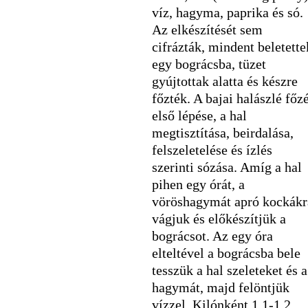
víz, hagyma, paprika és só.
Az elkészítését sem
cifrázták, mindent beletette
egy bográcsba, tüzet
gyújtottak alatta és készre
főzték. A bajai halászlé főz
első lépése, a hal
megtisztítása, beirdalása,
felszeletelése és ízlés
szerinti sózása. Amíg a hal
pihen egy órát, a
vöröshagymát apró kockákr
vágjuk és előkészítjük a
bográcsot. Az egy óra
elteltével a bográcsba bele
tesszük a hal szeleteket és a
hagymát, majd felöntjük
vízzel. Kilónként 1,1-1,2