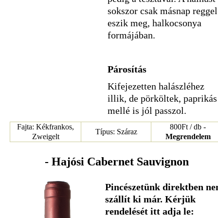
sokszor csak másnap reggel
eszik meg, halkocsonya
formájában.
Párosítás
Kifejezetten halászléhez
illik, de pörköltek, paprikás
mellé is jól passzol.
Fajta: Kékfrankos,
800Ft / db -
Típus: Száraz
Zweigelt
Megrendelem
- Hajósi Cabernet Sauvignon
Pincészetünk direktben n
szállít ki már. Kérjük
rendelését itt adja le: