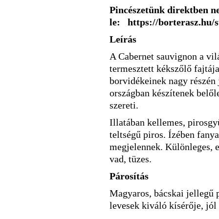
Pincészetünk direktben ne
le: https://borterasz.hu/
Leírás
A Cabernet sauvignon a vil
termesztett kékszőlő fajtáj
borvidékeinek nagy részén j
országban készítenek belől
szereti.
Illatában kellemes, pirosgy
teltségű piros. Ízében fany
megjelennek. Különleges, er
vad, tüzes.
Párosítás
Magyaros, bácskai jellegű p
levesek kiváló kísérője, jól 