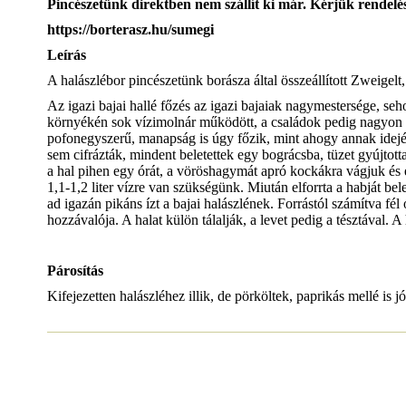
Pincészetünk direktben nem szállít ki már. Kérjük rendelés
https://borterasz.hu/sumegi
Leírás
A halászlébor pincészetünk borásza által összeállított Zweigel
Az igazi bajai hallé főzés az igazi bajaiak nagymestersége, seh
környékén sok vízimolnár működött, a családok pedig nagyon nép
pofonegyszerű, manapság is úgy főzik, mint ahogy annak idején 
sem cifrázták, mindent beletettek egy bográcsba, tüzet gyújtottak
a hal pihen egy órát, a vöröshagymát apró kockákra vágjuk és el
1,1-1,2 liter vízre van szükségünk. Miután elforrta a habját be
ad igazán pikáns ízt a bajai halászlének. Forrástól számítva fél
hozzávalója. A halat külön tálalják, a levet pedig a tésztával
Párosítás
Kifejezetten halászléhez illik, de pörköltek, paprikás mellé is jó