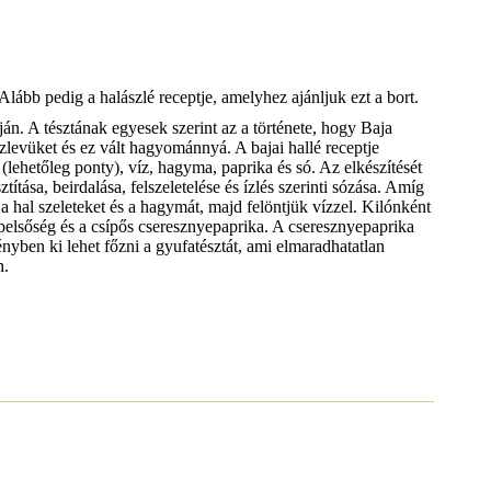
lább pedig a halászlé receptje, amelyhez ajánljuk ezt a bort.
ján. A tésztának egyesek szerint az a története, hogy Baja
zlevüket és ez vált hagyománnyá. A bajai hallé receptje
lehetőleg ponty), víz, hagyma, paprika és só. Az elkészítését
títása, beirdalása, felszeletelése és ízlés szerinti sózása. Amíg
a hal szeleteket és a hagymát, majd felöntjük vízzel. Kilónként
a belsőség és a csípős cseresznyepaprika. A cseresznyepaprika
ényben ki lehet főzni a gyufatésztát, ami elmaradhatatlan
n.