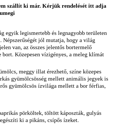
m szállít ki már. Kérjük rendelését itt adja
sumegi
ág egyik legismertebb és legnagyobb területen
a. Népszerűségét jól mutatja, hogy a világ
elen van, az összes jelentős bortermelő
e bort. Közepesen vízigényes, a meleg klímát
ümölcs, meggy illat érezhető, színe közepes
arkás gyümölcsösség mellett animális jegyek is
ős gyümölcsös ízvilága mellett a bor férfias,
aprikás pörköltek, töltött káposzták, gulyás
egészíti ki a pikáns, csípős ízeket.