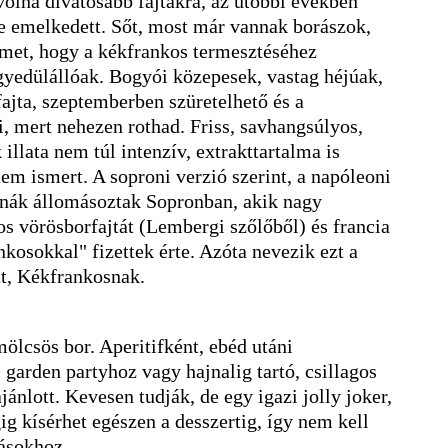
volna divatosabb fajtákra, az utóbbi években
e emelkedett. Sőt, most már vannak borászok,
elmet, hogy a kékfrankos termesztéséhez
yedülállóak. Bogyói közepesek, vastag héjúak,
ajta, szeptemberben szüretelhető és a
i, mert nehezen rothad. Friss, savhangsúlyos,
illata nem túl intenzív, extrakttartalma is
em ismert. A soproni verzió szerint, a napóleoni
onák állomásoztak Sopronban, akik nagy
yos vörösborfajtát (Lembergi szőlőből) és francia
nkosokkal" fizettek érte. Azóta nevezik ezt a
tt, Kékfrankosnak.
mölcsös bor. Aperitifként, ebéd utáni
 garden partyhoz vagy hajnalig tartó, csillagos
ajánlott. Kevesen tudják, de egy igazi jolly joker,
ig kísérhet egészen a desszertig, így nem kell
gásokhoz.