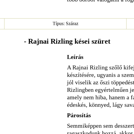
Típus: Száraz
- Rajnai Rizling kései szüret
Leírás
A Rajnai Rizling szőlő kife
készítésére, ugyanis a sze
jól viselik az őszi töppedés
Rizlingben egyértelműen jele
amely nem hiba, hanem a fa
édeskés, könnyed, lágy sav
Párosítás
Semmiképpen sem desszert
ragaszkodunk hozzá, akkor 