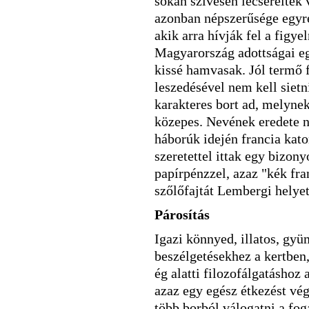
sokan szívesen lecseréltek 
azonban népszerűsége egyr
akik arra hívják fel a figy
Magyarország adottságai eg
kissé hamvasak. Jól termő f
leszedésével nem kell sietn
karakteres bort ad, melynek 
közepes. Nevének eredete n
háborúk idején francia kat
szeretettel ittak egy bizon
papírpénzzel, azaz "kék fra
szőlőfajtát Lembergi helye
Párosítás
Igazi könnyed, illatos, gyü
beszélgetésekhez a kertben,
ég alatti filozofálgatáshoz 
azaz egy egész étkezést vég
több borból válogatni a fo