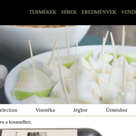
TERMÉKEK
HÍREK
EREDMÉNYEK
VEND
election
Vinotéka
Jégbor
Ürmösbor
dva a kosaradhoz.