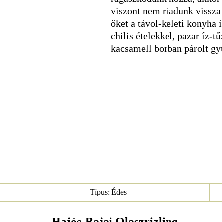
viszont nem riadunk vissza 
őket a távol-keleti konyha 
chilis ételekkel, pazar íz-t
kacsamell borban párolt gyü
Típus: Édes
- Hajós-Bajai Olaszrizling