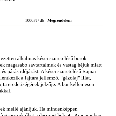
1000Ft / db -
Megrendelem
jezetten alkalmas kései szüretelésű borok
mek magasabb savtartalmuk és vastag héjuk miatt
t és párás időjárást. A kései szüretelésű Rajnai
ntkezik a fajtára jellemző, "gázolaj" illat,
jta eredetiségének jelzője. A bor kellemesen
akkal.
ek mellé ajánljuk. Ha mindenképpen
fogyasszuk őket a desszert helyett. Amennyiben