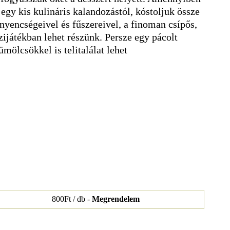
egy kis kulináris kalandozástól, kóstoljuk össze
ínyencségeivel és fűszereivel, a finoman csípős,
űzijátékban lehet részünk. Persze egy pácolt
mölcsökkel is telitalálat lehet
800Ft / db -
Megrendelem