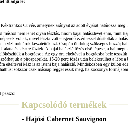
ét itt adja le:
t, Kékfrankos Cuvée, amelynek arányait az adott évjárat határozza meg. A
ol máshol nem lehet olyan tésztás, finom bajai halászlevet enni, mint Ba
esek voltak, mivel tészta volt elegendő ezért ezzel dúsították a halás
a vízimolnárok készítették azt. Csupán öt dolog szükséges hozzá; hal (
 alatta és készre főzték. A bajai halászlé főzés első lépése, a hal megtisz
őkészítjük a bográcsot. Az egy óra elteltével a bográcsba bele tesszük 
leszórhatjuk a pirospaprikát. 15-20 perc főzés után belekerülhet a lébe 
 óra elteltével kész is az isteni baja halászlé. Mindeközben egy külön ed
. A halhúst sokszor csak másnap reggel eszik meg, halkocsonya formájába
l passzol.
Kapcsolódó termékek
- Hajósi Cabernet Sauvignon