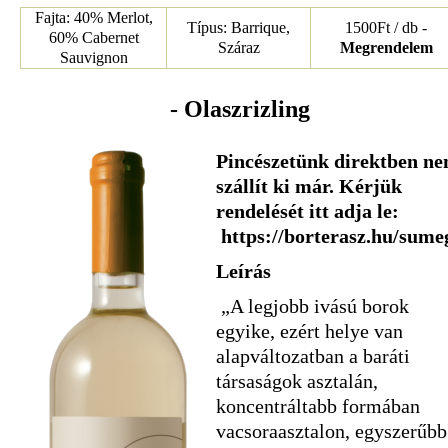
Fajta: 40% Merlot,
Típus: Barrique,
1500Ft / db -
60% Cabernet
Száraz
Megrendelem
Sauvignon
- Olaszrizling
Pincészetünk direktben n
szállít ki már. Kérjük
rendelését itt adja le:
https://borterasz.hu/sume
Leírás
„A legjobb ivású borok
egyike, ezért helye van
alapváltozatban a baráti
társaságok asztalán,
koncentráltabb formában
vacsoraasztalon, egyszerűbb