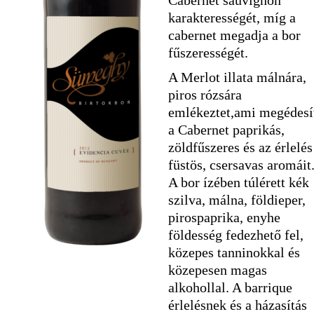
Cabernet sauvignon
karakterességét, míg a
cabernet megadja a bor
fűszerességét.
A Merlot illata málnára,
piros rózsára
emlékeztet,ami megédesí
a Cabernet paprikás,
zöldfűszeres és az érlelés
füstös, csersavas aromáit
A bor ízében túlérett kék
szilva, málna, földieper,
pirospaprika, enyhe
földesség fedezhető fel,
közepes tanninokkal és
közepesen magas
alkohollal. A barrique
érlelésnek és a házasítás