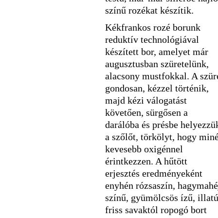
színű rozékat készítik.
Kékfrankos rozé borunk
reduktív technológiával
készített bor, amelyet már
augusztusban szüretelünk,
alacsony mustfokkal. A szür
gondosan, kézzel történik,
majd kézi válogatást
követően, sürgősen a
darálóba és présbe helyezzü
a szőlőt, törkölyt, hogy miné
kevesebb oxigénnel
érintkezzen. A hűtött
erjesztés eredményeként
enyhén rózsaszín, hagymahé
színű, gyümölcsös ízű, illatú
friss savaktól ropogó bort