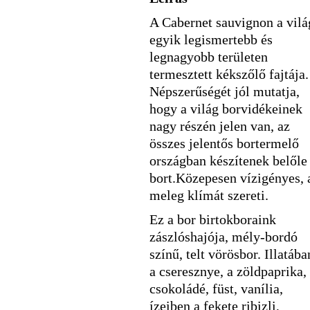
A Cabernet sauvignon a vilá
egyik legismertebb és
legnagyobb területen
termesztett kékszőlő fajtája.
Népszerűségét jól mutatja,
hogy a világ borvidékeinek
nagy részén jelen van, az
összes jelentős bortermelő
országban készítenek belőle
bort.Közepesen vízigényes, 
meleg klímát szereti.
Ez a bor birtokboraink
zászlóshajója, mély-bordó
színű, telt vörösbor. Illatába
a cseresznye, a zöldpaprika,
csokoládé, füst, vanília,
ízeiben a fekete ribizli,