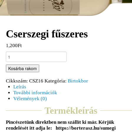
Cserszegi fűszeres
1,200Ft
Kosárba rakom
Cikkszám:
CSZ16
Kategória:
Birtokbor
Leírás
További információk
Vélemények (0)
Termékleírás
Pincészetünk direktben nem szállít ki már. Kérjük
rendelését itt adja le: https://borterasz.hu/sumegi