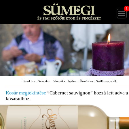
1
Birtokbor
Selection
Vinotéka
Jégbor
Ürmösbor
Szőlőmagjából
Kosár megtekintése
“Cabernet sauvignon” hozzá lett adva a
kosaradhoz.