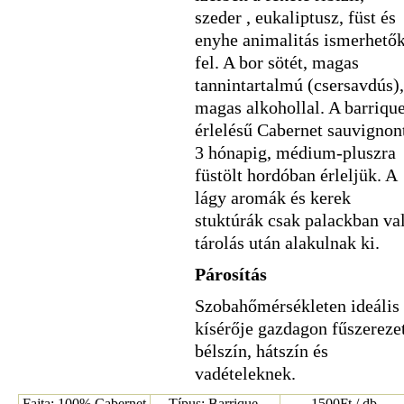
szeder , eukaliptusz, füst és
enyhe animalitás ismerhető
fel. A bor sötét, magas
tannintartalmú (csersavdús),
magas alkohollal. A barriqu
érlelésű Cabernet sauvignon
3 hónapig, médium-pluszra
füstölt hordóban érleljük. A
lágy aromák és kerek
stuktúrák csak palackban va
tárolás után alakulnak ki.
Párosítás
Szobahőmérsékleten ideális
kísérője gazdagon fűszereze
bélszín, hátszín és
vadételeknek.
Fajta: 100% Cabernet
Típus: Barrique,
1500Ft / db -