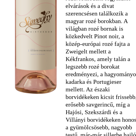
elvárások és a divat
szerencsésen találkozik a
magyar rozé borokban. A
világban rozé bornak is
közkedvelt Pinot noir, a
közép-európai rozé fajta a
Zweigelt mellett a
Kékfrankos, amely talán a
legszebb rozé borokat
eredményezi, a hagyományo
kadarka és Portugieser
mellett. Az északi
borvidékeken kicsit frissebb
erősebb savgerincű, míg a
Hajósi, Szekszárdi és a
Villányi borvidékeken hono
a gyümölcsösebb, nagyobb
testű, már-már sillerbe hajló