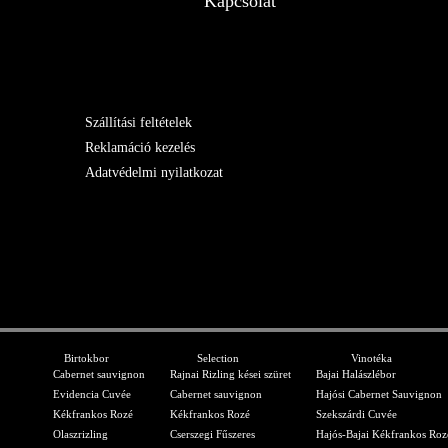
Kapcsolat
Szállítási feltételek
Reklamáció kezelés
Adatvédelmi nyilatkozat
Birtokbor
Selection
Vinotéka
Cabernet sauvignon
Rajnai Rizling kései szüret
Bajai Halászlébor
Evidencia Cuvée
Cabernet sauvignon
Hajósi Cabernet Sauvignon
Kékfrankos Rozé
Kékfrankos Rozé
Szekszárdi Cuvée
Olaszrizling
Cserszegi Fűszeres
Hajós-Bajai Kékfrankos Roz