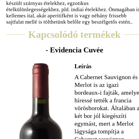
készült szárnyas ételekhez, egzotikus
ételkülönlegességekhez, pld. indiai ételekhez. Önmagában i
kellemes ital, akár aperitifként is vagy néhány frissebb
sajtfalat mellé is tölthetünk belőle egy beszélgetős estén..
Kapcsolódó termékek
- Evidencia Cuvée
Leírás
A Cabernet Sauvignon és
Merlot is az igazi
bordeaux-i fajták, amely
híressé tették a francia
vörösborokat. Általában 
két bor jól kiegészíti
egymást, mert a Merlot
lágysága tompítja a