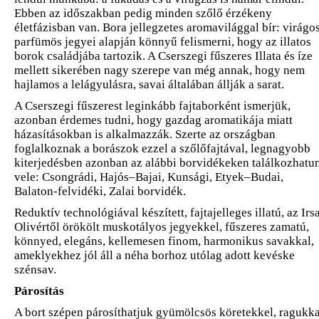
Ebben az időszakban pedig minden szőlő érzékeny
életfázisban van. Bora jellegzetes aromavilággal bír: virágos
parfümös jegyei alapján könnyű felismerni, hogy az illatos
borok családjába tartozik. A Cserszegi fűszeres Illata és íze
mellett sikerében nagy szerepe van még annak, hogy nem
hajlamos a lelágyulásra, savai általában állják a sarat.
A Cserszegi fűszerest leginkább fajtaborként ismerjük,
azonban érdemes tudni, hogy gazdag aromatikája miatt
házasításokban is alkalmazzák. Szerte az országban
foglalkoznak a borászok ezzel a szőlőfajtával, legnagyobb
kiterjedésben azonban az alábbi borvidékeken találkozhatu
vele: Csongrádi, Hajós–Bajai, Kunsági, Etyek–Budai,
Balaton-felvidéki, Zalai borvidék.
Reduktív technológiával készített, fajtajelleges illatú, az Irs
Olivértől örökölt muskotályos jegyekkel, fűszeres zamatú,
könnyed, elegáns, kellemesen finom, harmonikus savakkal,
ameklyekhez jól áll a néha borhoz utólag adott kevéske
szénsav.
Párosítás
A bort szépen párosíthatjuk gyümölcsös köretekkel, ragukka