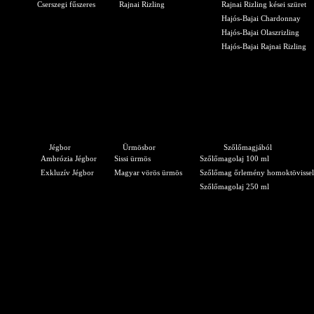
Cserszegi fűszeres
Rajnai Rizling
Rajnai Rizling kései szüret
Hajós-Bajai Chardonnay
Hajós-Bajai Olaszrizling
Hajós-Bajai Rajnai Rizling
Jégbor
Ürmösbor
Szőlőmagjából
Ambrózia Jégbor
Sissi ürmös
Szőlőmagolaj 100 ml
Exkluzív Jégbor
Magyar vörös ürmös
Szőlőmag őrlemény homoktövissel
Szőlőmagolaj 250 ml