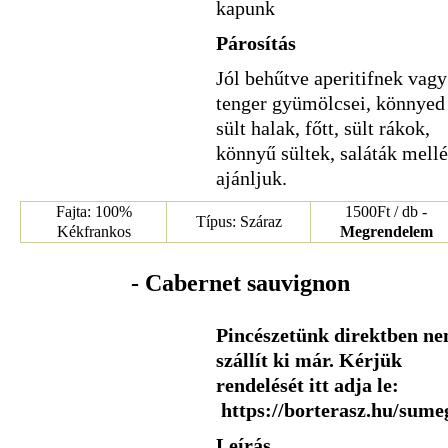
kapunk
Párosítás
Jól behűtve aperitifnek vagy
tenger gyümölcsei, könnyed
sült halak, főtt, sült rákok,
könnyű sültek, saláták mellé
ajánljuk.
Fajta: 100%
1500Ft / db -
Típus: Száraz
Kékfrankos
Megrendelem
- Cabernet sauvignon
Pincészetünk direktben n
szállít ki már. Kérjük
rendelését itt adja le:
https://borterasz.hu/sume
Leírás