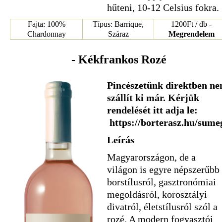
hűteni, 10-12 Celsius fokra.
Fajta: 100%
Típus: Barrique,
1200Ft / db -
Chardonnay
Száraz
Megrendelem
- Kékfrankos Rozé
Pincészetünk direktben n
szállít ki már. Kérjük
rendelését itt adja le:
https://borterasz.hu/sume
Leírás
Magyarországon, de a
világon is egyre népszerűbb
borstílusról, gasztronómiai
megoldásról, korosztályi
divatról, életstílusról szól a
rozé. A modern fogyasztói