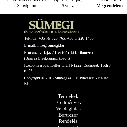
Sauvignon
Száraz
Megrendelem
Tel/Fax: +36-79-325-766, +36-1-226-1435
E-mail: info@sumegi.hu
Pinceszet: Baja, 51-es főút 154.kilométer
(Baja és Érsekcsanád között)
Központi iroda: Keller Kft, H-1222, Budapest, Tóth J.
u. 53
Copyright © 2015 Sümegi és Fiai Pincészet - Keller
Kft.
Termékek
Eredmények
Vendéglátás
Bortrezor
Rendelés