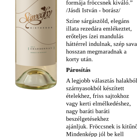
formája fröccsnek kiváló.”
/Jásdi István - borász/
Színe sárgászöld, elegáns
illata rezedára emlékeztet,
erőteljes ízei mandulás
háttérrel indulnak, szép sava
hosszan megmaradnak a
korty után.
Párosítás
A legjobb választás halakból
szárnyasokból készített
ételekhez, friss sajtokhoz
vagy kerti elmélkedéshez,
nagy baráti baráti
beszélgetésekhez
ajánljuk. Fröccsnek is kitűnő
Mindenképp jól be kell