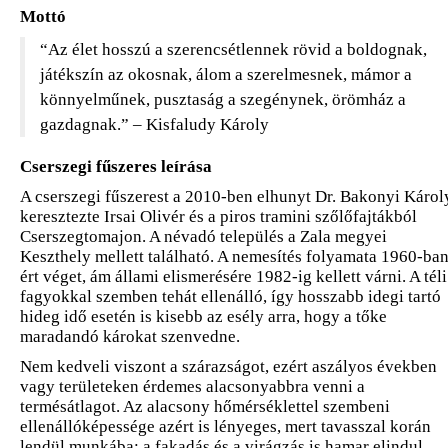
Mottó
“Az élet hosszú a szerencsétlennek rövid a boldognak,
játékszín az okosnak, álom a szerelmesnek, mámor a
könnyelműnek, pusztaság a szegénynek, örömház a
gazdagnak.” – Kisfaludy Károly
Cserszegi fűszeres leírása
A cserszegi fűszerest a 2010-ben elhunyt Dr. Bakonyi Károl
keresztezte Irsai Olivér és a piros tramini szőlőfajtákból
Cserszegtomajon. A névadó település a Zala megyei
Keszthely mellett található. A nemesítés folyamata 1960-ba
ért véget, ám állami elismerésére 1982-ig kellett várni. A téli
fagyokkal szemben tehát ellenálló, így hosszabb idegi tartó
hideg idő esetén is kisebb az esély arra, hogy a tőke
maradandó károkat szenvedne.
Nem kedveli viszont a szárazságot, ezért aszályos években
vagy területeken érdemes alacsonyabbra venni a
termésátlagot. Az alacsony hőmérséklettel szembeni
ellenállóképessége azért is lényeges, mert tavasszal korán
lendül munkába: a fakadás és a virágzás is hamar elindul.