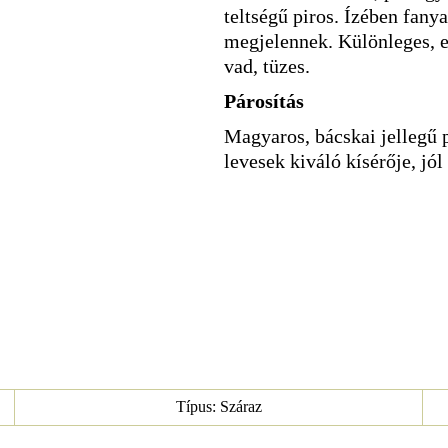
teltségű piros. Ízében fany
megjelennek. Különleges, er
vad, tüzes.
Párosítás
Magyaros, bácskai jellegű p
levesek kiváló kísérője, jól 
Típus: Száraz