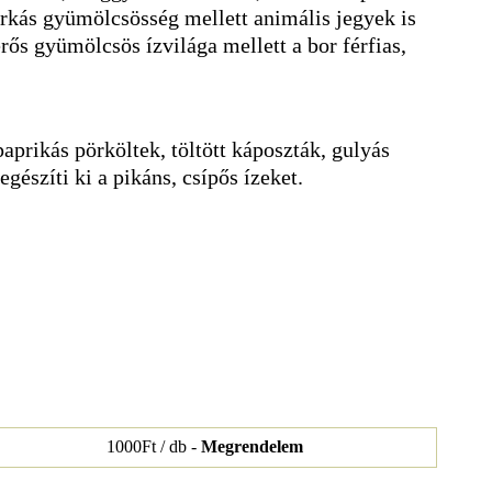
arkás gyümölcsösség mellett animális jegyek is
ős gyümölcsös ízvilága mellett a bor férfias,
aprikás pörköltek, töltött káposzták, gulyás
egészíti ki a pikáns, csípős ízeket.
1000Ft / db -
Megrendelem