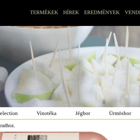
TERMÉKEK
HÍREK
EREDMÉNYEK
VEND
election
Vinotéka
Jégbor
Ürmösbor
aradhoz.