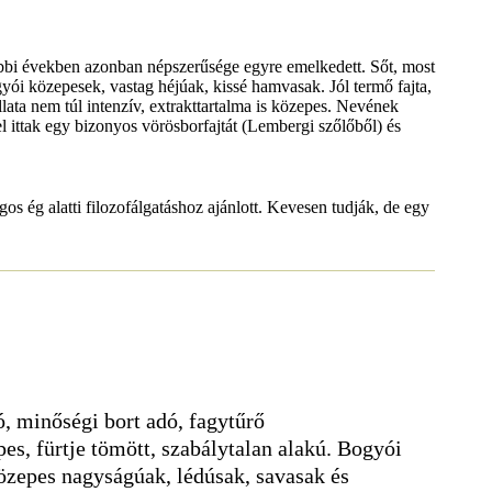
tóbbi években azonban népszerűsége egyre emelkedett. Sőt, most
ói közepesek, vastag héjúak, kissé hamvasak. Jól termő fajta,
llata nem túl intenzív, extrakttartalma is közepes. Nevének
l ittak egy bizonyos vörösborfajtát (Lembergi szőlőből) és
gos ég alatti filozofálgatáshoz ajánlott. Kevesen tudják, de egy
, minőségi bort adó, fagytűrő
es, fürtje tömött, szabálytalan alakú. Bogyói
özepes nagyságúak, lédúsak, savasak és