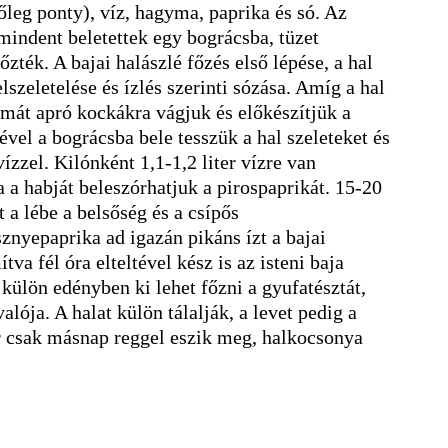
őleg ponty), víz, hagyma, paprika és só. Az
 mindent beletettek egy bográcsba, tüzet
főzték. A bajai halászlé főzés első lépése, a hal
elszeletelése és ízlés szerinti sózása. Amíg a hal
ymát apró kockákra vágjuk és előkészítjük a
ével a bográcsba bele tesszük a hal szeleteket és
ízzel. Kilónként 1,1-1,2 liter vízre van
 a habját beleszórhatjuk a pirospaprikát. 15-20
 a lébe a belsőség és a csípős
znyepaprika ad igazán pikáns ízt a bajai
tva fél óra elteltével kész is az isteni baja
külön edényben ki lehet főzni a gyufatésztát,
lója. A halat külön tálalják, a levet pedig a
or csak másnap reggel eszik meg, halkocsonya