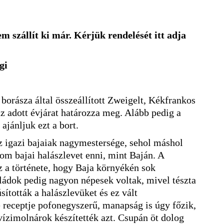
m szállít ki már. Kérjük rendelését itt adja
gi
borásza által összeállított Zweigelt, Kékfrankos
z adott évjárat határozza meg. Alább pedig a
ajánljuk ezt a bort.
az igazi bajaiak nagymestersége, sehol máshol
nom bajai halászlevet enni, mint Baján. A
z a története, hogy Baja környékén sok
ládok pedig nagyon népesek voltak, mivel tészta
sították a halászlevüket és ez vált
 receptje pofonegyszerű, manapság is úgy főzik,
vízimolnárok készítették azt. Csupán öt dolog