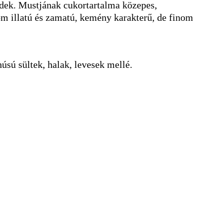
öldek. Mustjának cukortartalma közepes,
om illatú és zamatú, kemény karakterű, de finom
úsú sültek, halak, levesek mellé.