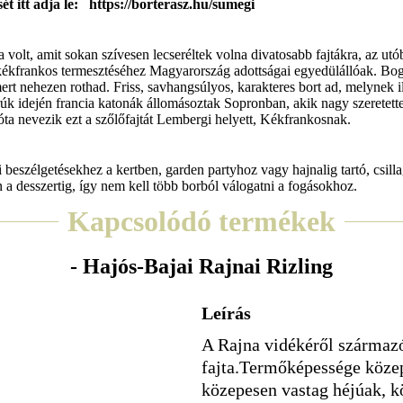
ét itt adja le: https://borterasz.hu/sumegi
a volt, amit sokan szívesen lecseréltek volna divatosabb fajtákra, az u
 kékfrankos termesztéséhez Magyarország adottságai egyedülállóak. Bogy
ert nehezen rothad. Friss, savhangsúlyos, karakteres bort ad, melynek i
rúk idején francia katonák állomásoztak Sopronban, akik nagy szeretette
zóta nevezik ezt a szőlőfajtát Lembergi helyett, Kékfrankosnak.
 beszélgetésekhez a kertben, garden partyhoz vagy hajnalig tartó, csilla
en a desszertig, így nem kell több borból válogatni a fogásokhoz.
Kapcsolódó termékek
- Hajós-Bajai Rajnai Rizling
Leírás
A Rajna vidékéről származó
fajta.Termőképessége közep
közepesen vastag héjúak, k