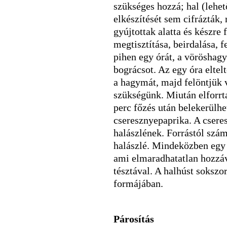
szükséges hozzá; hal (lehet
elkészítését sem cifrázták,
gyújtottak alatta és készre 
megtisztítása, beirdalása, f
pihen egy órát, a vöröshag
bográcsot. Az egy óra eltelt
a hagymát, majd felöntjük v
szükségünk. Miután elforrta
perc főzés után belekerülhet
cseresznyepaprika. A cseres
halászlének. Forrástól számí
halászlé. Mindeközben egy 
ami elmaradhatatlan hozzáva
tésztával. A halhúst soksz
formájában.
Párosítás