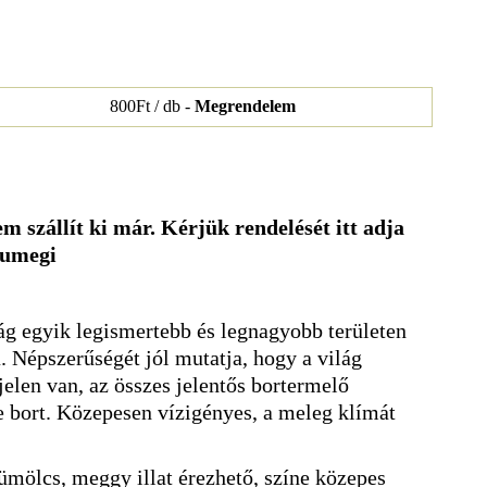
800Ft / db -
Megrendelem
m szállít ki már. Kérjük rendelését itt adja
sumegi
ág egyik legismertebb és legnagyobb területen
a. Népszerűségét jól mutatja, hogy a világ
elen van, az összes jelentős bortermelő
e bort. Közepesen vízigényes, a meleg klímát
ümölcs, meggy illat érezhető, színe közepes