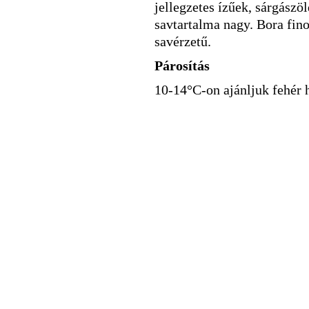
jellegzetes ízűek, sárgász
savtartalma nagy. Bora fin
savérzetű.
Párosítás
10-14°C-on ajánljuk fehér h