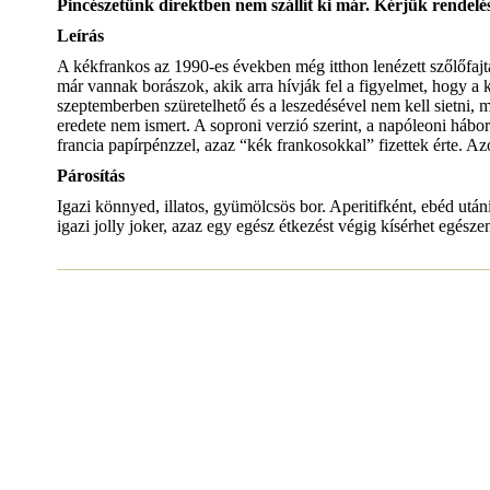
Pincészetünk direktben nem szállít ki már. Kérjük rendelés
Leírás
A kékfrankos az 1990-es években még itthon lenézett szőlőfajt
már vannak borászok, akik arra hívják fel a figyelmet, hogy a
szeptemberben szüretelhető és a leszedésével nem kell sietni, m
eredete nem ismert. A soproni verzió szerint, a napóleoni hábo
francia papírpénzzel, azaz “kék frankosokkal” fizettek érte. A
Párosítás
Igazi könnyed, illatos, gyümölcsös bor. Aperitifként, ebéd utáni
igazi jolly joker, azaz egy egész étkezést végig kísérhet egész