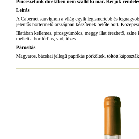
Pincészetünk direktben nem szállít ki már. Kérjük rendelés
Leírás
A Cabernet sauvignon a világ egyik legismertebb és legnagyobb 
jelentős bortermelő országban készítenek belőle bort. Közepese
Illatában kellemes, pirosgyümölcs, meggy illat érezhető, színe
mellett a bor férfias, vad, tüzes.
Párosítás
Magyaros, bácskai jellegű paprikás pörköltek, töltött káposzták, 