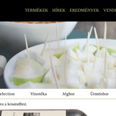
TERMÉKEK
HÍREK
EREDMÉNYEK
VEND
election
Vinotéka
Jégbor
Ürmösbor
dva a kosaradhoz.