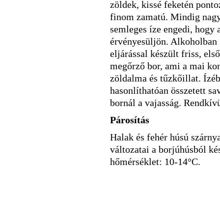
zöldek, kissé feketén ponto
finom zamatú. Mindig nagy 
semleges íze engedi, hogy a
érvényesüljön. Alkoholban 
eljárással készült friss, e
megőrző bor, ami a mai kony
zöldalma és tűzkőillat. Íz
hasonlíthatóan összetett sav
bornál a vajasság. Rendkívü
Párosítás
Halak és fehér húsú szárnya
változatai a borjúhúsból ké
hőmérséklet: 10-14°C.