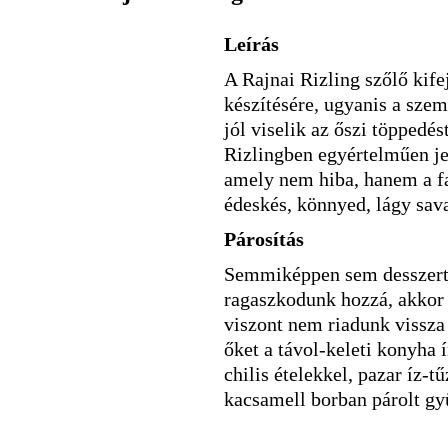
Leírás
A Rajnai Rizling szőlő kife
készítésére, ugyanis a sze
jól viselik az őszi töppedés
Rizlingben egyértelműen jele
amely nem hiba, hanem a fa
édeskés, könnyed, lágy sav
Párosítás
Semmiképpen sem desszert
ragaszkodunk hozzá, akkor 
viszont nem riadunk vissza 
őket a távol-keleti konyha 
chilis ételekkel, pazar íz-t
kacsamell borban párolt gyü