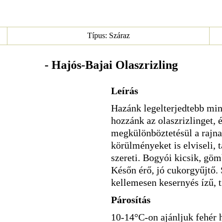
Típus: Száraz
- Hajós-Bajai Olaszrizling
Leírás
Hazánk legelterjedtebb min
hozzánk az olaszrizlinget, é
megkülönböztetésül a rajna
körülményeket is elviseli, 
szereti. Bogyói kicsik, gö
Későn érő, jó cukorgyűjtő.
kellemesen kesernyés ízű, ti
Párosítás
10-14°C-on ajánljuk fehér 