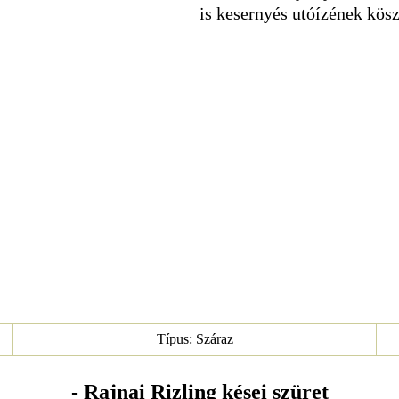
is kesernyés utóízének kös
Típus: Száraz
- Rajnai Rizling kései szüret