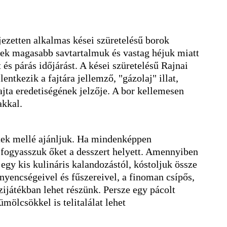
jezetten alkalmas kései szüretelésű borok
mek magasabb savtartalmuk és vastag héjuk miatt
t és párás időjárást. A kései szüretelésű Rajnai
ntkezik a fajtára jellemző, "gázolaj" illat,
jta eredetiségének jelzője. A bor kellemesen
akkal.
ek mellé ajánljuk. Ha mindenképpen
fogyasszuk őket a desszert helyett. Amennyiben
egy kis kulináris kalandozástól, kóstoljuk össze
ínyencségeivel és fűszereivel, a finoman csípős,
űzijátékban lehet részünk. Persze egy pácolt
mölcsökkel is telitalálat lehet