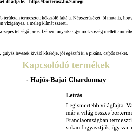
ét itt adja le: https://borterasz.hu/sumegi
területen termesztett kékszőlő fajtája. Népszerűségét jól mutatja, hogy
n vízigényes, a meleg klímát szereti.
 közepes teltségű piros. Ízében fanyarkás gyümölcsösség mellett animál
gulyás levesek kiváló kísérője, jól egészíti ki a pikáns, csípős ízeket.
Kapcsolódó termékek
- Hajós-Bajai Chardonnay
Leírás
Legismertebb világfajta. V
már a világ összes borterm
Franciaországban termesztik
sokan fogyasztják, így van 