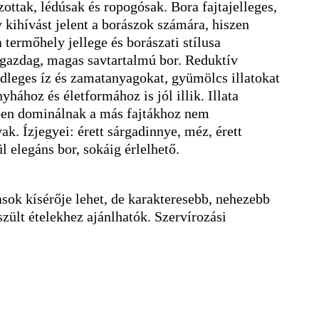
zottak, lédúsak és ropogósak. Bora fajtajelleges,
kihívást jelent a borászok számára, hiszen
 termőhely jellege és borászati stílusa
gazdag, magas savtartalmú bor. Reduktív
lsődleges íz és zamatanyagokat, gyümölcs illatokat
hához és életformához is jól illik. Illata
ében dominálnak a más fajtákhoz nem
ak. Ízjegyei: érett sárgadinnye, méz, érett
l elegáns bor, sokáig érlelhető.
sok kísérője lehet, de karakteresebb, nehezebb
szült ételekhez ajánlhatók. Szervírozási