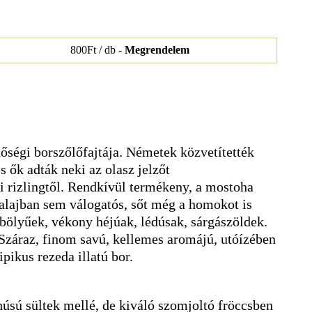
800Ft / db -
Megrendelem
őségi borszőlőfajtája. Németek közvetítették
s ők adták neki az olasz jelzőt
i rizlingtől. Rendkívül termékeny, a mostoha
talajban sem válogatós, sőt még a homokot is
mbölyűek, vékony héjúak, lédúsak, sárgászöldek.
 Száraz, finom savú, kellemes aromájú, utóízében
pikus rezeda illatú bor.
húsú sültek mellé, de kiváló szomjoltó fröccsben