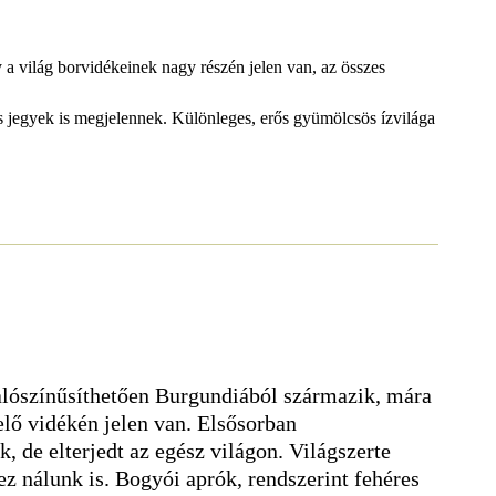
 a világ borvidékeinek nagy részén jelen van, az összes
is jegyek is megjelennek. Különleges, erős gyümölcsös ízvilága
alószínűsíthetően Burgundiából származik, mára
elő vidékén jelen van. Elsősorban
, de elterjedt az egész világon. Világszerte
ez nálunk is. Bogyói aprók, rendszerint fehéres