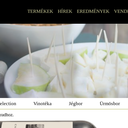
TERMÉKEK
HÍREK
EREDMÉNYEK
VEND
election
Vinotéka
Jégbor
Ürmösbor
aradhoz.