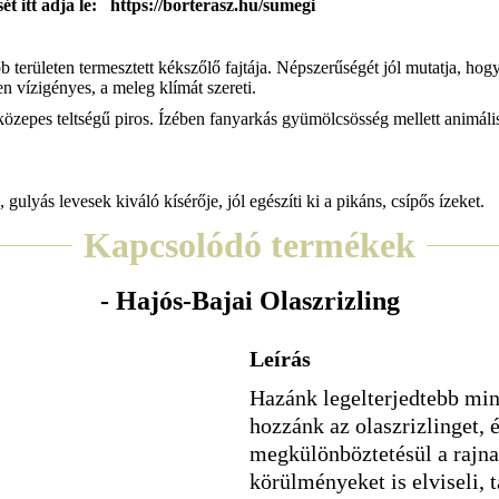
ét itt adja le: https://borterasz.hu/sumegi
területen termesztett kékszőlő fajtája. Népszerűségét jól mutatja, hogy
n vízigényes, a meleg klímát szereti.
 közepes teltségű piros. Ízében fanyarkás gyümölcsösség mellett animál
gulyás levesek kiváló kísérője, jól egészíti ki a pikáns, csípős ízeket.
Kapcsolódó termékek
- Hajós-Bajai Olaszrizling
Leírás
Hazánk legelterjedtebb min
hozzánk az olaszrizlinget, é
megkülönböztetésül a rajna
körülményeket is elviseli, 