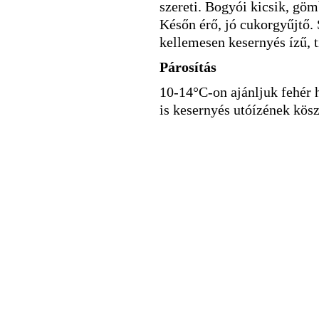
szereti. Bogyói kicsik, gö
Későn érő, jó cukorgyűjtő.
kellemesen kesernyés ízű, ti
Párosítás
10-14°C-on ajánljuk fehér 
is kesernyés utóízének kös