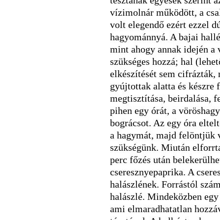
tésztának egyesek szerint a
vízimolnár működött, a csa
volt elegendő ezért ezzel dú
hagyománnyá. A bajai hallé
mint ahogy annak idején a 
szükséges hozzá; hal (lehet
elkészítését sem cifrázták,
gyújtottak alatta és készre 
megtisztítása, beirdalása, f
pihen egy órát, a vöröshag
bográcsot. Az egy óra eltelt
a hagymát, majd felöntjük v
szükségünk. Miután elforrta
perc főzés után belekerülhet
cseresznyepaprika. A cseres
halászlének. Forrástól számí
halászlé. Mindeközben egy 
ami elmaradhatatlan hozzáva