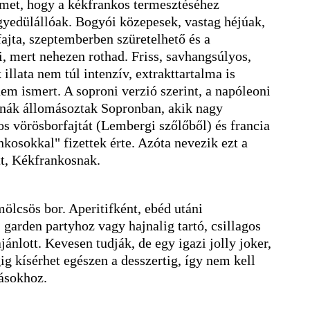
elmet, hogy a kékfrankos termesztéséhez
yedülállóak. Bogyói közepesek, vastag héjúak,
ajta, szeptemberben szüretelhető és a
i, mert nehezen rothad. Friss, savhangsúlyos,
illata nem túl intenzív, extrakttartalma is
em ismert. A soproni verzió szerint, a napóleoni
onák állomásoztak Sopronban, akik nagy
yos vörösborfajtát (Lembergi szőlőből) és francia
nkosokkal" fizettek érte. Azóta nevezik ezt a
tt, Kékfrankosnak.
mölcsös bor. Aperitifként, ebéd utáni
 garden partyhoz vagy hajnalig tartó, csillagos
ajánlott. Kevesen tudják, de egy igazi jolly joker,
ig kísérhet egészen a desszertig, így nem kell
gásokhoz.