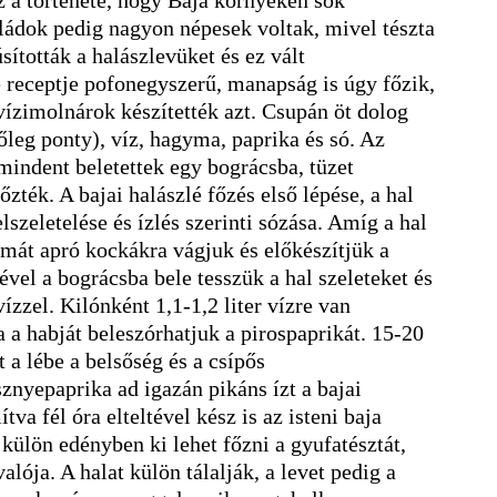
z a története, hogy Baja környékén sok
ládok pedig nagyon népesek voltak, mivel tészta
sították a halászlevüket és ez vált
 receptje pofonegyszerű, manapság is úgy főzik,
vízimolnárok készítették azt. Csupán öt dolog
őleg ponty), víz, hagyma, paprika és só. Az
 mindent beletettek egy bográcsba, tüzet
főzték. A bajai halászlé főzés első lépése, a hal
elszeletelése és ízlés szerinti sózása. Amíg a hal
ymát apró kockákra vágjuk és előkészítjük a
ével a bográcsba bele tesszük a hal szeleteket és
ízzel. Kilónként 1,1-1,2 liter vízre van
 a habját beleszórhatjuk a pirospaprikát. 15-20
 a lébe a belsőség és a csípős
znyepaprika ad igazán pikáns ízt a bajai
tva fél óra elteltével kész is az isteni baja
külön edényben ki lehet főzni a gyufatésztát,
lója. A halat külön tálalják, a levet pedig a