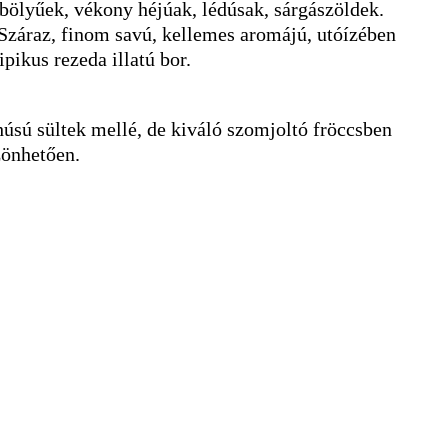
mbölyűek, vékony héjúak, lédúsak, sárgászöldek.
 Száraz, finom savú, kellemes aromájú, utóízében
pikus rezeda illatú bor.
húsú sültek mellé, de kiváló szomjoltó fröccsben
zönhetően.