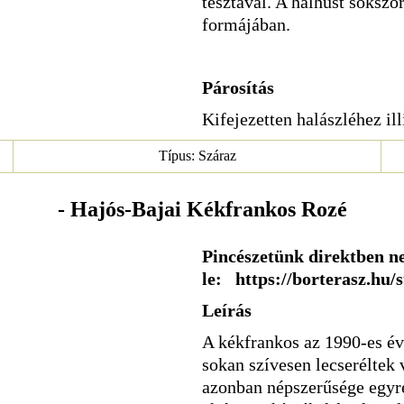
tésztával. A halhúst soksz
formájában.
Párosítás
Kifejezetten halászléhez ill
Típus: Száraz
- Hajós-Bajai Kékfrankos Rozé
Pincészetünk direktben ne
le: https://borterasz.hu/
Leírás
A kékfrankos az 1990-es éve
sokan szívesen lecseréltek 
azonban népszerűsége egyr