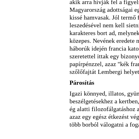
akik arra hívják fel a figy
Magyarország adottságai eg
kissé hamvasak. Jól termő f
leszedésével nem kell sietn
karakteres bort ad, melynek 
közepes. Nevének eredete n
háborúk idején francia kat
szeretettel ittak egy bizon
papírpénzzel, azaz "kék fra
szőlőfajtát Lembergi helye
Párosítás
Igazi könnyed, illatos, gyü
beszélgetésekhez a kertben,
ég alatti filozofálgatáshoz 
azaz egy egész étkezést vég
több borból válogatni a fo