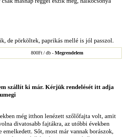
or csak másnap reggel eszik meg, halkocsonya
ik, de pörköltek, paprikás mellé is jól passzol.
800Ft / db -
Megrendelem
m szállít ki már. Kérjük rendelését itt adja
sumegi
kben még itthon lenézett szőlőfajta volt, amit
volna divatosabb fajtákra, az utóbbi években
e emelkedett. Sőt, most már vannak borászok,