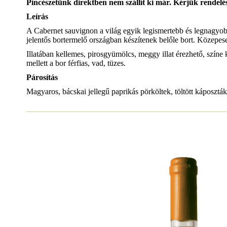
Pincészetünk direktben nem szállít ki már. Kérjük rendelés
Leírás
A Cabernet sauvignon a világ egyik legismertebb és legnagyobb 
jelentős bortermelő országban készítenek belőle bort. Közepese
Illatában kellemes, pirosgyümölcs, meggy illat érezhető, színe
mellett a bor férfias, vad, tüzes.
Párosítás
Magyaros, bácskai jellegű paprikás pörköltek, töltött káposzták, 