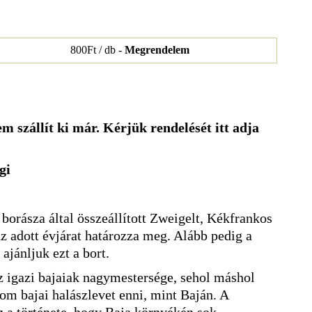
800Ft / db -
Megrendelem
m szállít ki már. Kérjük rendelését itt adja
gi
borásza által összeállított Zweigelt, Kékfrankos
z adott évjárat határozza meg. Alább pedig a
ajánljuk ezt a bort.
az igazi bajaiak nagymestersége, sehol máshol
nom bajai halászlevet enni, mint Baján. A