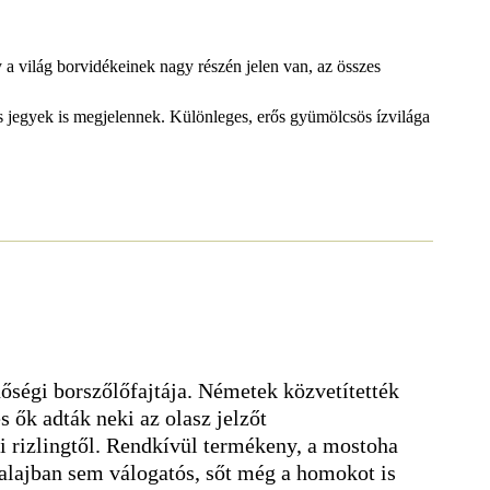
 a világ borvidékeinek nagy részén jelen van, az összes
is jegyek is megjelennek. Különleges, erős gyümölcsös ízvilága
őségi borszőlőfajtája. Németek közvetítették
s ők adták neki az olasz jelzőt
i rizlingtől. Rendkívül termékeny, a mostoha
talajban sem válogatós, sőt még a homokot is