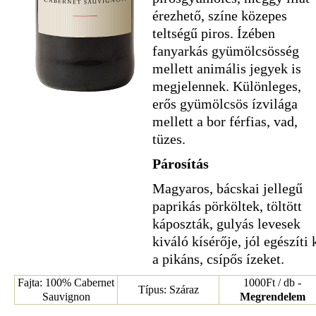
érezhető, színe közepes
teltségű piros. Ízében
fanyarkás gyümölcsösség
mellett animális jegyek is
megjelennek. Különleges,
erős gyümölcsös ízvilága
mellett a bor férfias, vad,
tüzes.
Párosítás
Magyaros, bácskai jellegű
paprikás pörköltek, töltött
káposzták, gulyás levesek
kiváló kísérője, jól egészíti 
a pikáns, csípős ízeket.
Fajta: 100% Cabernet
1000Ft / db -
Típus: Száraz
Sauvignon
Megrendelem