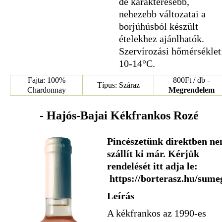
de karakteresebb,
nehezebb változatai a
borjúhúsból készült
ételekhez ajánlhatók.
Szervírozási hőmérséklet
10-14°C.
Fajta: 100%
800Ft / db -
Típus: Száraz
Chardonnay
Megrendelem
- Hajós-Bajai Kékfrankos Rozé
Pincészetünk direktben n
szállít ki már. Kérjük
rendelését itt adja le:
https://borterasz.hu/sume
Leírás
A kékfrankos az 1990-es