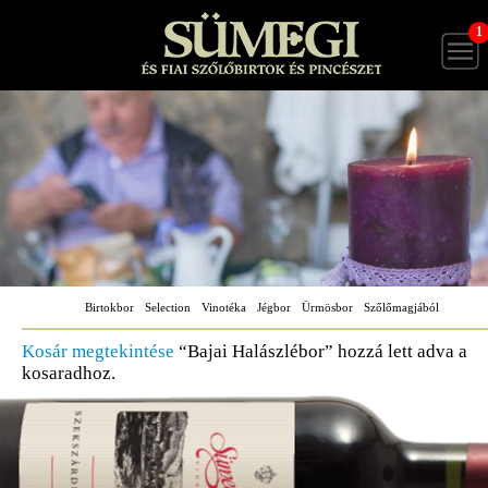
1
Birtokbor
Selection
Vinotéka
Jégbor
Ürmösbor
Szőlőmagjából
Kosár megtekintése
“Bajai Halászlébor” hozzá lett adva a
kosaradhoz.