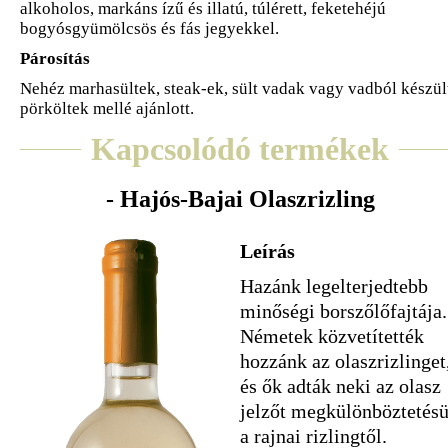
alkoholos, markáns ízű és illatú, túlérett, feketehéjú
bogyósgyümölcsös és fás jegyekkel.
Párosítás
Nehéz marhasültek, steak-ek, sült vadak vagy vadból készül
pörköltek mellé ajánlott.
Kapcsolódó termékek
- Hajós-Bajai Olaszrizling
Leírás
Hazánk legelterjedtebb
minőségi borszőlőfajtája.
Németek közvetítették
hozzánk az olaszrizlinget
és ők adták neki az olasz
jelzőt megkülönböztetésü
a rajnai rizlingtől.