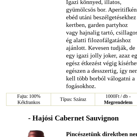
Igazi könnyed, illatos,
gyümölcsös bor. Aperitifkén
ebéd utáni beszélgetésekhez
kertben, garden partyhoz
vagy hajnalig tartó, csillago
ég alatti filozofálgatáshoz
ajánlott. Kevesen tudják, de
egy igazi jolly joker, azaz e
egész étkezést végig kísérhe
egészen a desszertig, így n
kell több borból válogatni a
fogásokhoz.
Fajta: 100%
1000Ft / db -
Típus: Száraz
Kékfrankos
Megrendelem
- Hajósi Cabernet Sauvignon
Pincészetünk direktben n