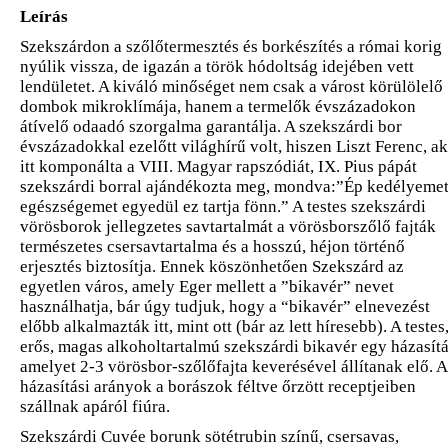
Leírás
Szekszárdon a szőlőtermesztés és borkészítés a római korig
nyúlik vissza, de igazán a török hódoltság idejében vett
lendületet. A kiváló minőséget nem csak a várost körülölelő
dombok mikroklímája, hanem a termelők évszázadokon
átívelő odaadó szorgalma garantálja. A szekszárdi bor
évszázadokkal ezelőtt világhírű volt, hiszen Liszt Ferenc, ak
itt komponálta a VIII. Magyar rapszódiát, IX. Pius pápát
szekszárdi borral ajándékozta meg, mondva:”Ép kedélyemet
egészségemet egyedül ez tartja fönn.” A testes szekszárdi
vörösborok jellegzetes savtartalmát a vörösborszőlő fajták
természetes csersavtartalma és a hosszú, héjon történő
erjesztés biztosítja. Ennek köszönhetően Szekszárd az
egyetlen város, amely Eger mellett a ”bikavér” nevet
használhatja, bár úgy tudjuk, hogy a “bikavér” elnevezést
előbb alkalmazták itt, mint ott (bár az lett híresebb). A testes
erős, magas alkoholtartalmú szekszárdi bikavér egy házasítá
amelyet 2-3 vörösbor-szőlőfajta keverésével állítanak elő. A
házasítási arányok a borászok féltve őrzött receptjeiben
szállnak apáról fiúra.
Szekszárdi Cuvée borunk sötétrubin színű, csersavas,