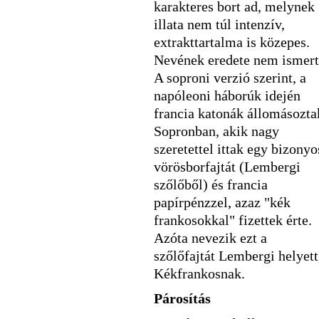
karakteres bort ad, melynek
illata nem túl intenzív,
extrakttartalma is közepes.
Nevének eredete nem ismert
A soproni verzió szerint, a
napóleoni háborúk idején
francia katonák állomásozta
Sopronban, akik nagy
szeretettel ittak egy bizonyo
vörösborfajtát (Lembergi
szőlőből) és francia
papírpénzzel, azaz "kék
frankosokkal" fizettek érte.
Azóta nevezik ezt a
szőlőfajtát Lembergi helyett
Kékfrankosnak.
Párosítás