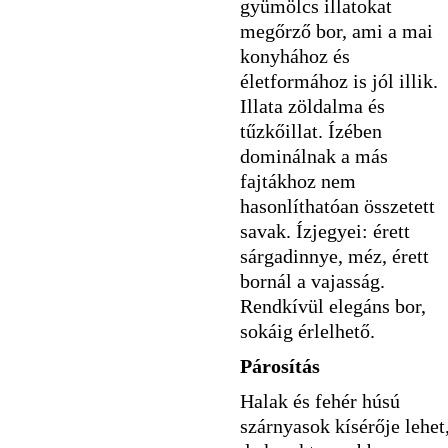
gyümölcs illatokat
megőrző bor, ami a mai
konyhához és
életformához is jól illik.
Illata zöldalma és
tűzkőillat. Ízében
dominálnak a más
fajtákhoz nem
hasonlíthatóan összetett
savak. Ízjegyei: érett
sárgadinnye, méz, érett
bornál a vajasság.
Rendkívül elegáns bor,
sokáig érlelhető.
Párosítás
Halak és fehér húsú
szárnyasok kísérője lehet