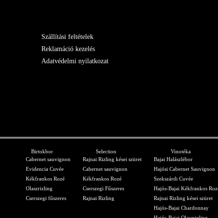
Szállítási feltételek
Reklamáció kezelés
Adatvédelmi nyilatkozat
Birtokbor
Selection
Vinotéka
Cabernet sauvignon
Rajnai Rizling kései szüret
Bajai Halászlébor
Evidencia Cuvée
Cabernet sauvignon
Hajósi Cabernet Sauvignon
Kékfrankos Rozé
Kékfrankos Rozé
Szekszárdi Cuvée
Olaszrizling
Cserszegi Fűszeres
Hajós-Bajai Kékfrankos Roz
Cserszegi fűszeres
Rajnai Rizling
Rajnai Rizling kései szüret
Hajós-Bajai Chardonnay
Hajós-Bajai Olaszrizling