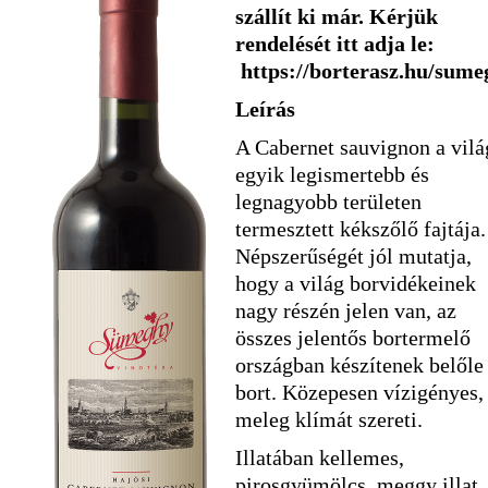
szállít ki már. Kérjük
rendelését itt adja le:
https://borterasz.hu/sume
Leírás
A Cabernet sauvignon a vilá
egyik legismertebb és
legnagyobb területen
termesztett kékszőlő fajtája.
Népszerűségét jól mutatja,
hogy a világ borvidékeinek
nagy részén jelen van, az
összes jelentős bortermelő
országban készítenek belőle
bort. Közepesen vízigényes,
meleg klímát szereti.
Illatában kellemes,
pirosgyümölcs, meggy illat