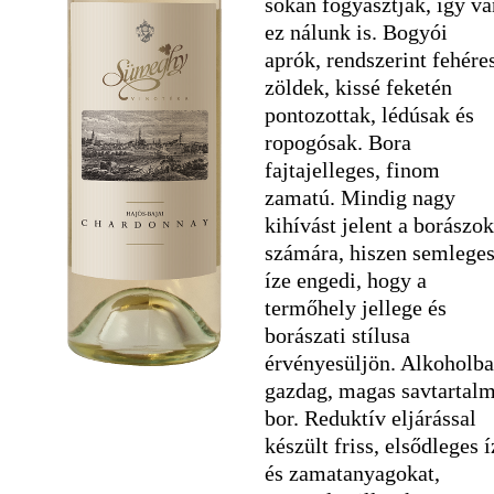
sokan fogyasztják, így va
ez nálunk is. Bogyói
aprók, rendszerint fehére
zöldek, kissé feketén
pontozottak, lédúsak és
ropogósak. Bora
fajtajelleges, finom
zamatú. Mindig nagy
kihívást jelent a borászok
számára, hiszen semlege
íze engedi, hogy a
termőhely jellege és
borászati stílusa
érvényesüljön. Alkoholb
gazdag, magas savtartal
bor. Reduktív eljárással
készült friss, elsődleges í
és zamatanyagokat,