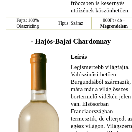
fröccsben is kesernyés
utóízének köszönhetően.
Fajta: 100%
800Ft / db -
Típus: Száraz
Olaszrizling
Megrendelem
- Hajós-Bajai Chardonnay
Leírás
Legismertebb világfajta.
Valószínűsíthetően
Burgundiából származik,
mára már a világ összes
bortermelő vidékén jelen
van. Elsősorban
Franciaországban
termesztik, de elterjedt a
egész világon. Világszert