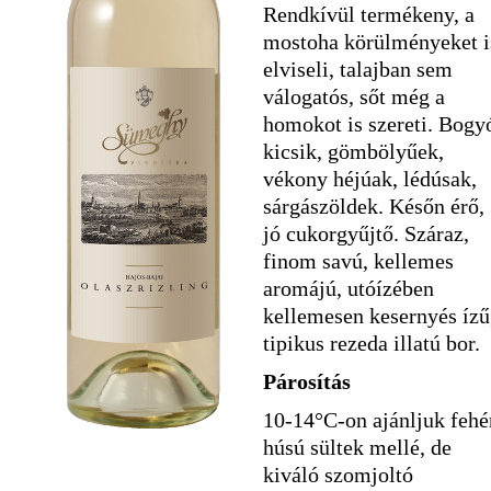
Rendkívül termékeny, a
mostoha körülményeket i
elviseli, talajban sem
válogatós, sőt még a
homokot is szereti. Bogy
kicsik, gömbölyűek,
vékony héjúak, lédúsak,
sárgászöldek. Későn érő,
jó cukorgyűjtő. Száraz,
finom savú, kellemes
aromájú, utóízében
kellemesen kesernyés ízű
tipikus rezeda illatú bor.
Párosítás
10-14°C-on ajánljuk fehé
húsú sültek mellé, de
kiváló szomjoltó