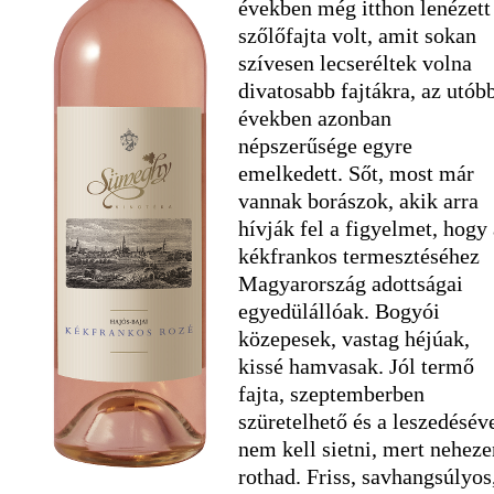
években még itthon lenézett
szőlőfajta volt, amit sokan
szívesen lecseréltek volna
divatosabb fajtákra, az utób
években azonban
népszerűsége egyre
emelkedett. Sőt, most már
vannak borászok, akik arra
hívják fel a figyelmet, hogy 
kékfrankos termesztéséhez
Magyarország adottságai
egyedülállóak. Bogyói
közepesek, vastag héjúak,
kissé hamvasak. Jól termő
fajta, szeptemberben
szüretelhető és a leszedésév
nem kell sietni, mert neheze
rothad. Friss, savhangsúlyos