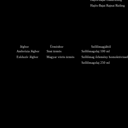
Hajós-Bajai Rajnai Rizling
Jégbor
Ürmösbor
Szőlőmagjából
Ambrózia Jégbor
Sissi ürmös
Szőlőmagolaj 100 ml
Exkluzív Jégbor
Magyar vörös ürmös
Szőlőmag őrlemény homoktövissel
Szőlőmagolaj 250 ml